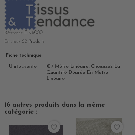
EN6000
Référence
62 Produits
En stock
Fiche technique
Unite_vente
€ / Mètre Linéaire. Choisissez La
Quantité Désirée En Mètre
Linéaire
16 autres produits dans la même
catégorie :
favorite_border
favorite_border