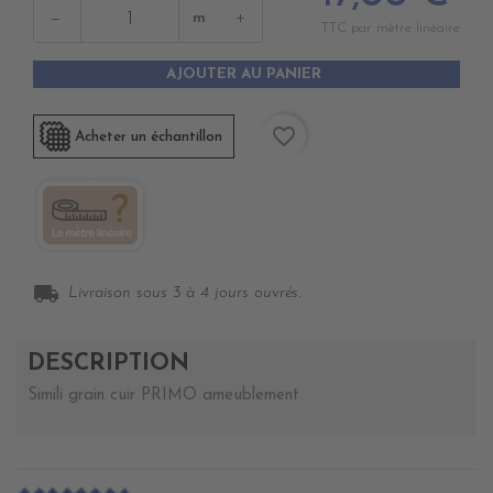
−
+
m
TTC par mètre linéaire
AJOUTER AU PANIER
favorite_border
Acheter un échantillon
local_shipping
Livraison sous 3 à 4 jours ouvrés.
DESCRIPTION
Simili grain cuir PRIMO ameublement