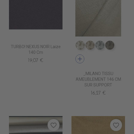
TURBO! NEXUS NOIR Laize
TA1800 IVOIRE
TA1801 BEIGE
TA1802 LINE
TA1803 
140 Cm
add
19,07 €
_MILANO TISSU
AMEUBLEMENT 146 CM
SUR SUPPORT
16,27 €
favorite_border
favorite_border