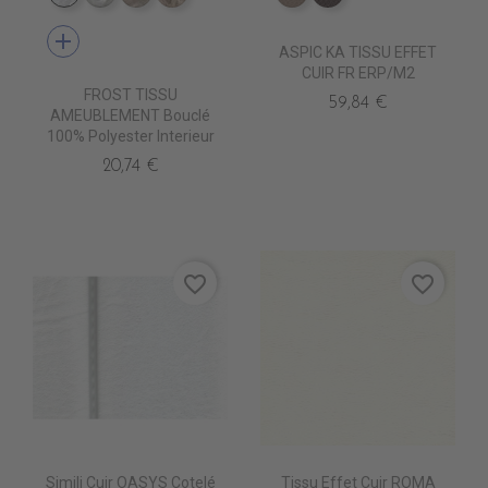
add
ASPIC KA TISSU EFFET
CUIR FR ERP/M2
FROST TISSU
59,84 €
AMEUBLEMENT Bouclé
100% Polyester Interieur
20,74 €
favorite_border
favorite_border
Simili Cuir OASYS Cotelé
Tissu Effet Cuir ROMA