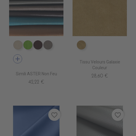
EP0020 COVE
EP0100 GREEN
EP0060 BROWN
EP0030 SYLVER
ES1811 ECALIN
add
Tissu Velours Galaxie
Couleur
Simili ASTER Non Feu
28,60 €
42,22 €
favorite_border
favorite_border