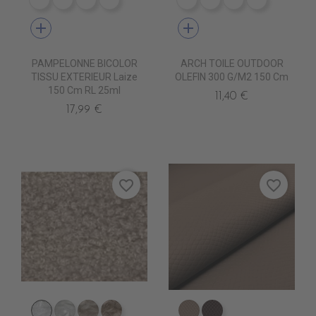
DE1009 CIGALE
DE1001 ROC
DE1012 MARBRE STONE
DE1006 MARBRE COLAS
PP0521 ECRU
PP0531 CAMOMILL
PP0581 CADET
PP0601 B
add
add
PAMPELONNE BICOLOR
ARCH TOILE OUTDOOR
TISSU EXTERIEUR Laize
OLEFIN 300 G/m2 150 Cm
150 Cm RL 25ml
11,40 €
17,99 €
favorite_border
favorite_border
TA5300 BLANC
TA5301 CREME
TA5302 LIN
TA5303 BEIGE
ED0500 TAUPE KA
ED0501 VIENNOIS