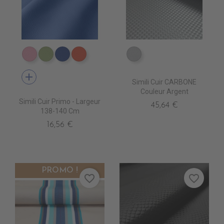
EN6006 ROSEepuisement
EN6016 PRAIRIEépuisem
EN6017 BLEU AZUR
EN6018 MANDARINE
EA0250 ARGENT
add
Simili Cuir CARBONE
Couleur Argent
Simili Cuir Primo - Largeur
45,64 €
138-140 Cm
16,56 €
PROMO !
favorite_border
favorite_border