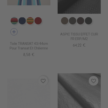
DT0013 CARACAS FUSHIA
DT0026 LEVANT BLEU
DT0014 SAOPAULO FUSHI
DT0027 LEVANT ROUGE
ED0570 CANON
ED0590 BETA
ED0610 CLAN
ED0630 
add
ASPIC TISSU EFFET CUIR
FR ERP/M2
Toile TRANSAT 43/44cm
64,22 €
Pour Transat Et Chilienne
8,58 €
favorite_border
favorite_border