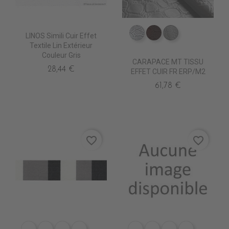
LINOS Simili Cuir Effet
ED0030 Argent
ED0011 Chocolat
ED0000 Blanc
Textile Lin Extérieur
Couleur Gris
CARAPACE MT TISSU
28,44 €
EFFET CUIR FR ERP/M2
61,78 €
favorite_border
favorite_border