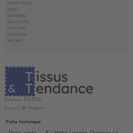
M2-NFP 92.507
CRIB 5
DIN4102:B2
1IM-UNI 9175
MVSS 302
FAR25.853b
IMO 652
EN3000
Référence
89 Produits
En stock
Fiche technique
Unite_vente
€ / Mètre Linéaire. Choisissez La