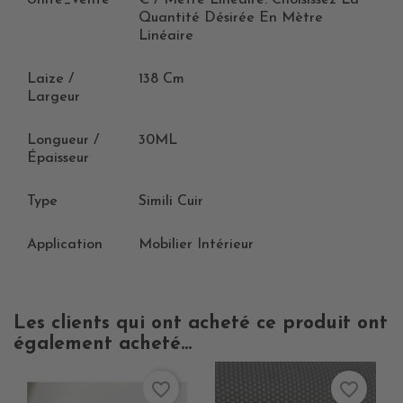
Quantité Désirée En Mètre
Linéaire
Laize /
138 Cm
Largeur
Longueur /
30ML
Épaisseur
Type
Simili Cuir
Application
Mobilier Intérieur
Les clients qui ont acheté ce produit ont
également acheté...
favorite_border
favorite_border