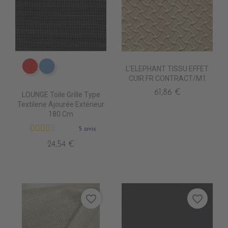
L'ELEPHANT TISSU EFFET
DB0208 ROUGE
DB0224 CIEL
CUIR FR CONTRACT/M1
61,86 €
LOUNGE Toile Grille Type
Textilene Ajourée Extérieur
180 Cm
5 avis
24,54 €
favorite_border
favorite_border