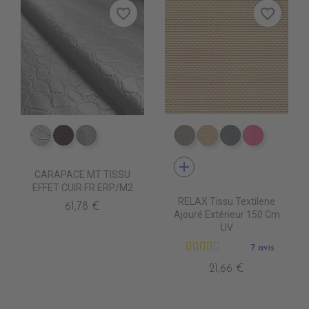
favorite_border
favorite_border
ED0030 Argent
ED0011 Chocolat
ED0000 Blanc
DB0104 TAUPE
DB0113 BEIGE
DB0114 GRIS 
DB0112 F
add
CARAPACE MT TISSU
EFFET CUIR FR ERP/M2
RELAX Tissu Textilene
61,78 €
Ajouré Extérieur 150 Cm
UV
7 avis
21,66 €