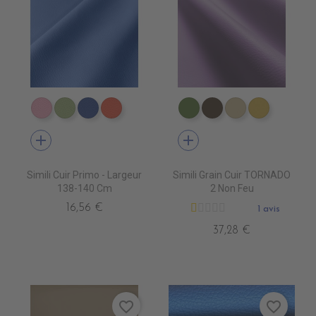
EN6006 ROSEepuisement
EN6016 PRAIRIEépuisem
EN6017 BLEU AZUR
EN6018 MANDARINE
EN3340 ALGREEN
EN3310 GOVA
EN3390 CLAY
EN3430 
add
add
Simili Cuir Primo - Largeur
Simili Grain Cuir TORNADO
138-140 Cm
2 Non Feu
16,56 €
1 avis
37,28 €
favorite_border
favorite_border