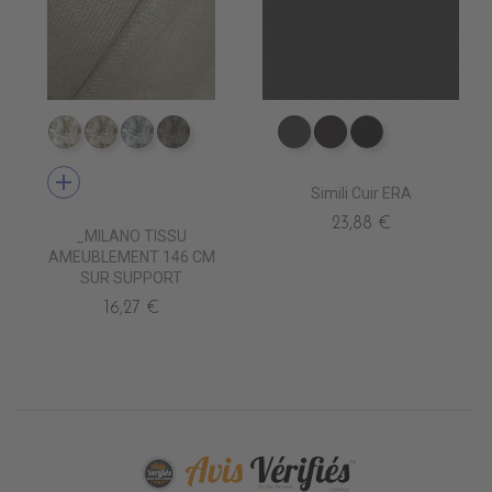
TA1800 IVOIRE
TA1801 BEIGE
TA1802 LINEN
TA1803 FLETCHER
EV4010 ANTHRACITE
EV4020 MARRON
EV4000 NOIR
add
Simili Cuir ERA
23,88 €
_MILANO TISSU
AMEUBLEMENT 146 CM
SUR SUPPORT
16,27 €