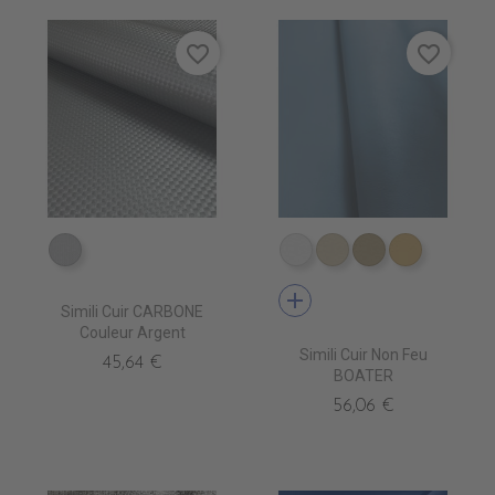
favorite_border
favorite_border
EA0250 ARGENT
EN3500 BLANC
EN3510 IVOIRE
EN3520 MAST
EN3530 
add
Simili Cuir CARBONE
Couleur Argent
Simili Cuir Non Feu
45,64 €
BOATER
56,06 €