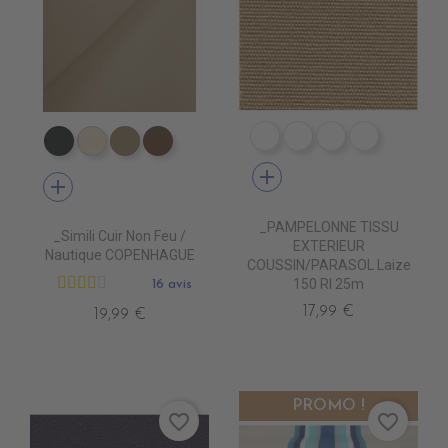
DE1066 RAYE CANARD
DE1067 RAYE KAKI
DE1068 RAYE 
DE1069 R
EN7005 VERT ANGLAIS
EN7001 CREME
EN7002 BEIGE
EN7003 BRUN
add
add
_PAMPELONNE TISSU
_Simili Cuir Non Feu /
EXTERIEUR
Nautique COPENHAGUE
COUSSIN/PARASOL Laize
150 Rl 25m
16 avis
17,99 €
19,99 €
PROMO !
favorite_border
favorite_border