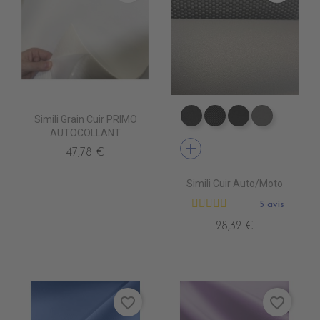
Simili Grain Cuir PRIMO
EA0100 NEXUS NOIR
EA0030 ICONE N
EA0040 SCO
EA0120 N
AUTOCOLLANT
add
47,78 €
Simili Cuir Auto/Moto
5 avis
28,32 €
favorite_border
favorite_border