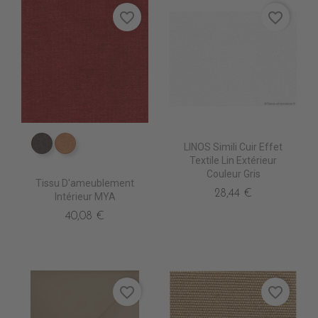
favorite_border
favorite_border
LINOS Simili Cuir Effet
ES3514 Bistre
ES3516 Fauve
Textile Lin Extérieur
Couleur Gris
Tissu D'ameublement
28,44 €
Intérieur MYA
40,08 €
favorite_border
favorite_border