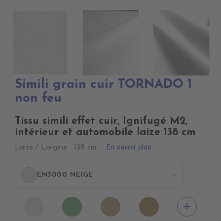
Simili grain cuir TORNADO 1
non feu
Tissu simili effet cuir, Ignifugé M2,
intérieur et automobile laize 138 cm
En savoir plus
Laize / Largeur : 138 cm
EN3000 NEIGE
>
EN3000
EN3010
EN3020
EN3030
add
NEIGE
TURQUOISE
FICELLE
LIN