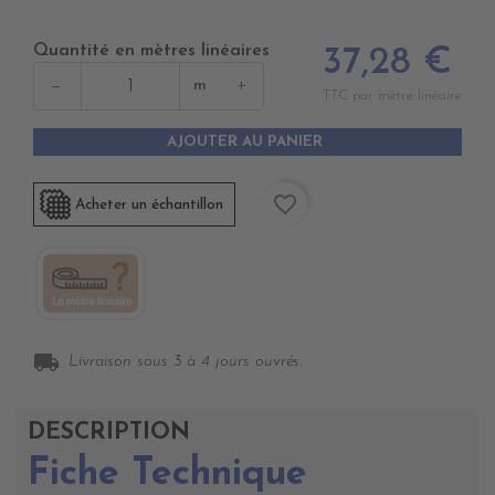
Quantité en mètres linéaires
37,28 €
−
+
m
TTC par mètre linéaire
AJOUTER AU PANIER
favorite_border
Acheter un échantillon
local_shipping
Livraison sous 3 à 4 jours ouvrés.
DESCRIPTION
Fiche Technique