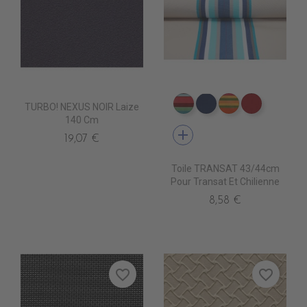
TURBO! NEXUS NOIR Laize
DT0013 CARACAS FUSH
DT0026 LEVANT B
DT0014 SAOP
DT0027 
140 Cm
add
19,07 €
Toile TRANSAT 43/44cm
Pour Transat Et Chilienne
8,58 €
favorite_border
favorite_border