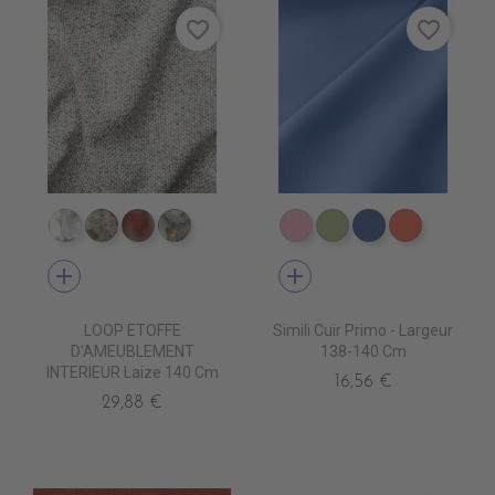
favorite_border
favorite_border
TA8100 NEVE
TA8102 PILLA
TA8115 TERRE
TA8105 PALATINE
EN6006 ROSEepuisemen
EN6016 PRAIRIEépu
EN6017 BLEU
EN6018 
add
add
LOOP ETOFFE
Simili Cuir Primo - Largeur
D'AMEUBLEMENT
138-140 Cm
INTERIEUR Laize 140 Cm
16,56 €
29,88 €