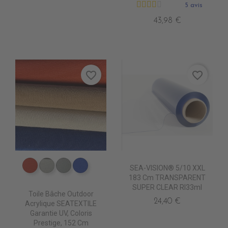
5 avis
43,98 €
favorite_border
favorite_border
SEA-VISION® 5/10 XXL
PR0630 TERRA
PR0690 SYLVER
PR0700 PEARL
PR0550 BLEU OCEAN
183 Cm TRANSPARENT
SUPER CLEAR Rl33ml
Toile Bâche Outdoor
24,40 €
Acrylique SEATEXTILE
Garantie UV, Coloris
Prestige, 152 Cm