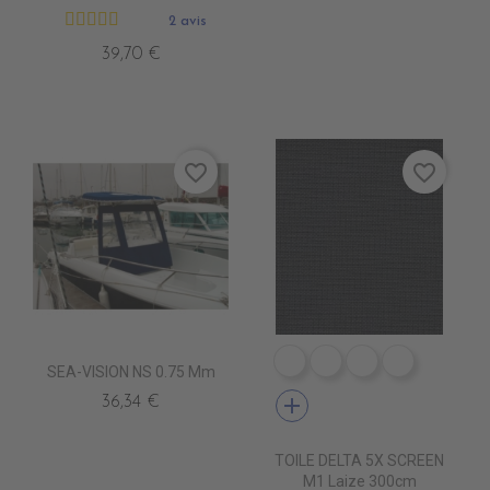
2 avis
39,70 €
favorite_border
favorite_border
PS9601 BLANC
PS9603 PEGMA
PS9602 PERLE
PS9608 
SEA-VISION NS 0.75 Mm
add
36,34 €
TOILE DELTA 5X SCREEN
M1 Laize 300cm