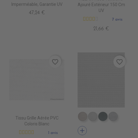
Imperméable, Garantie UV
Ajouré Extérieur 150 Cm
UV
47,24 €
7 avis
21,66 €
favorite_border
favorite_border
Tissu Grille Aérée PVC
DB0209 QUELCY
DB5001 BLANC
DB5003 ACIE
DB0210 
Coloris Blanc
add
1 avis