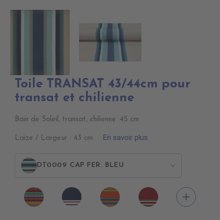
Toile TRANSAT 43/44cm pour
transat et chilienne
Bain de Soleil, transat, chilienne. 45 cm
En savoir plus
Laize / Largeur : 43 cm
DT0009 CAP FER. BLEU
>
DT0013
DT0026
DT0014
DT0027
add
CARACAS
LEVANT
SAOPAULO
LEVANT
FUSHIA
BLEU
FUSHI
ROUGE