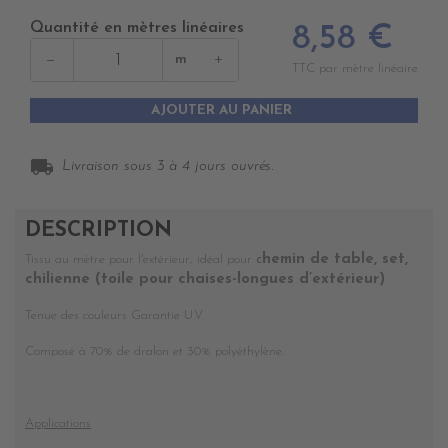
Quantité en mètres linéaires
8,58 €
−
+
m
TTC par mètre linéaire
AJOUTER AU PANIER
local_shipping
Livraison sous 3 à 4 jours ouvrés.
DESCRIPTION
hemin de table, set,
Tissu au mètre pour l'extérieur, idéal pour
c
chilienne (toile pour chaises-longues d’extérieur)
T
enue des couleurs Garantie U.V.
Composé à 70% de dralon et 30% polyéthylène.
Applications