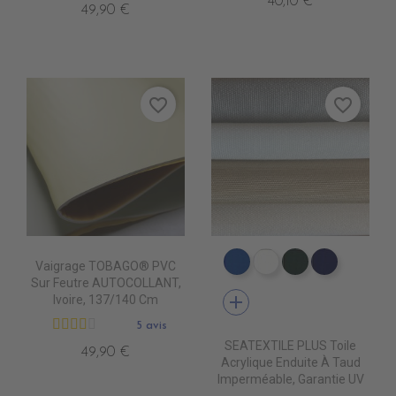
40,10 €
49,90 €
favorite_border
favorite_border
Vaigrage TOBAGO® PVC
PT0540 ROYAL BLUE
PT0500 WHITE
PT0570 FORE
PT0480 
Sur Feutre AUTOCOLLANT,
add
Ivoire, 137/140 Cm
5 avis
SEATEXTILE PLUS Toile
49,90 €
Acrylique Enduite À Taud
Imperméable, Garantie UV