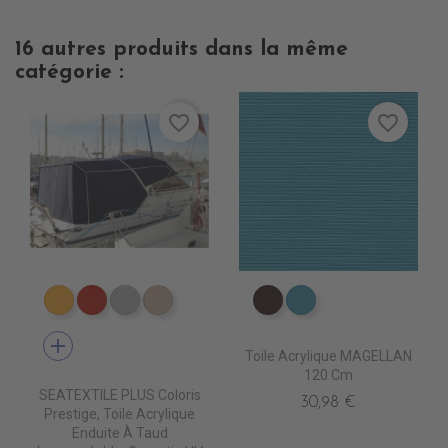
16 autres produits dans la même
catégorie :
favorite_border
favorite_border
PT0740 JAUNE
PT0620 JOCKET RED
PT0700 PEARL
PT1590 PARIS BEIGE
PR067 CHESTNUST
PR0770 LAGON
add
Toile Acrylique MAGELLAN
120 Cm
SEATEXTILE PLUS Coloris
30,98 €
Prestige, Toile Acrylique
Enduite À Taud