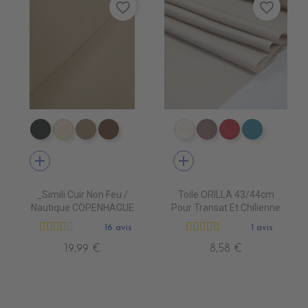
favorite_border
favorite_border
EN7005 VERT ANGLAIS
EN7001 CREME
EN7002 BEIGE
EN7003 BRUN
DT0001 ECRU
DT0003 TOURTER
DT0005 FUSH
DT0022 
add
add
_Simili Cuir Non Feu /
Toile ORILLA 43/44cm
Nautique COPENHAGUE
Pour Transat Et Chilienne
16 avis
1 avis
19,99 €
8,58 €