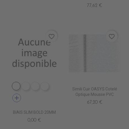
77,62 €
favorite_border
favorite_border
PB9010 BOLD BLANC
PB9030 BOLD BEIGE
PB9060 BOLD PERLE
PB4120 BOLD NAVY
Simili Cuir OASYS Cotelé
Optique Mousse PVC
add
67,20 €
BIAIS SLIM BOLD 20MM
0,00 €