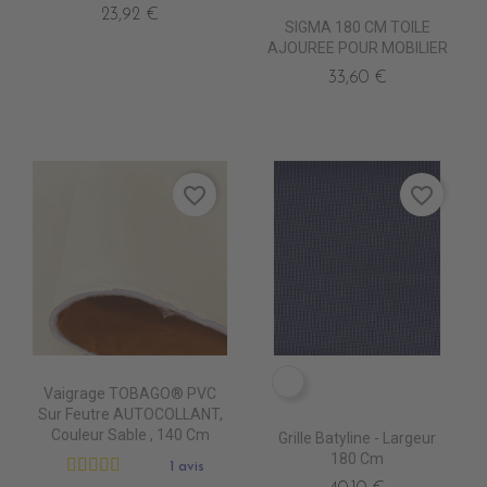
23,92 €
SIGMA 180 CM TOILE
AJOUREE POUR MOBILIER
33,60 €
favorite_border
favorite_border
7407-5006 GD BANK
Vaigrage TOBAGO® PVC
Sur Feutre AUTOCOLLANT,
Couleur Sable , 140 Cm
Grille Batyline - Largeur
180 Cm
1 avis