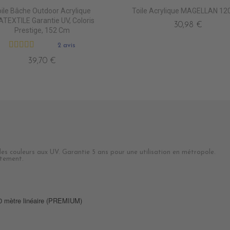
ile Bâche Outdoor Acrylique
Toile Acrylique MAGELLAN 12
TEXTILE Garantie UV, Coloris
30,98 €
Prestige, 152 Cm
2 avis
39,70 €
 des couleurs aux UV. Garantie 5 ans pour une utilisation en métropole.
ottement.
60 mètre linéaire (PREMIUM)