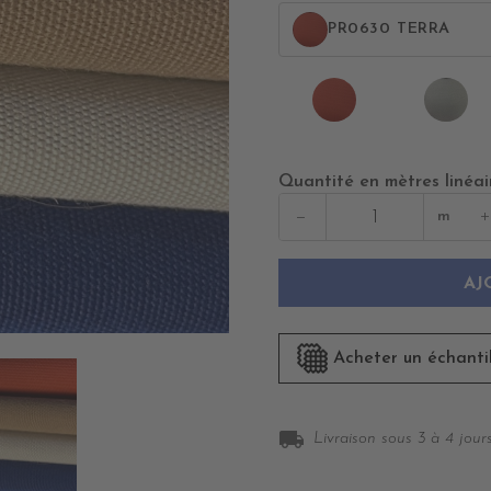
PR0630 TERRA
PR0630
PR
TERRA
SY
Quantité en mètres linéai
−
+
m
AJ
Acheter un échanti
local_shipping
Livraison sous 3 à 4 jours