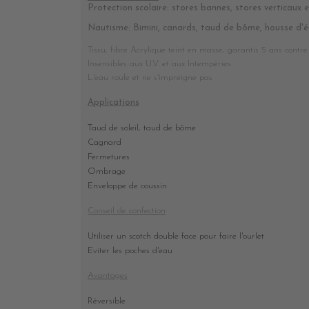
Protection scolaire: stores bannes, stores verticaux et
Nautisme: Bimini, canards, taud de bôme, housse d'é
Tissu, fibre Acrylique teint en masse, garantis 5 ans contre 
Insensibles aux U.V. et aux Intempéries.
L'eau roule et ne s'impreigne pas
Applications
Taud de soleil, taud de bôme
Cagnard
Fermetures
Ombrage
Enveloppe de coussin
Conseil de confection
Utiliser un scotch double face pour faire l'ourlet
Eviter les poches d'eau
Avantages
Réversible