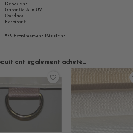
Déperlant
Garantie Aux UV
Outdoor
Respirant
5/5 Extrêmement Résistant
oduit ont également acheté...
favorite_border
fa