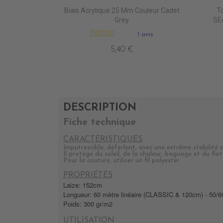
Biais Acrylique 25 Mm Couleur Cadet
To
Grey
SEA
1 avis
5,40 €
DESCRIPTION
Fiche technique
CARACTÉRISTIQUES
Imputrescible, déferlant, avec une extrême stabilité
Il protège du soleil, de la chaleur, baguage et du fl
Pour la couture, utiliser un fil polyester
PROPRIÉTÉS
Laize: 152cm
Longueur: 60 mètre linéaire (CLASSIC & 120cm) - 50/
Poids: 300 gr/m2
UTILISATION