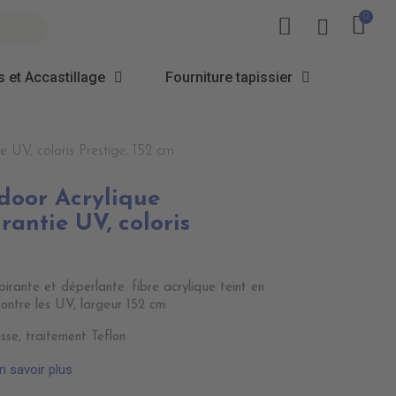
 et Accastillage
Fourniture tapissier
UV, coloris Prestige, 152 cm
door Acrylique
antie UV, coloris
irante et déperlante. fibre acrylique teint en
contre les UV, largeur 152 cm
sse, traitement Teflon
n savoir plus