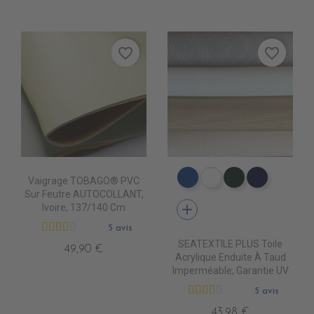
favorite_border
favorite_border
Vaigrage TOBAGO® PVC
PT0540 ROYAL BLUE
PT0500 WHITE
PT0570 FORE
PT0480 
Sur Feutre AUTOCOLLANT,
add
Ivoire, 137/140 Cm
5 avis
SEATEXTILE PLUS Toile
49,90 €
Acrylique Enduite À Taud
Imperméable, Garantie UV
5 avis
43,98 €