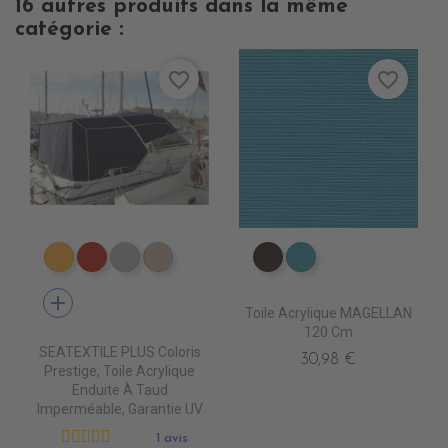
16 autres produits dans la même
catégorie :
favorite_border
favorite_border
PT0740 JAUNE
PT0620 JOCKET RED
PT0700 PEARL
PT1590 PARIS BEIGE
PR067 CHESTNUST
PR0770 LAGON
add
Toile Acrylique MAGELLAN
120 Cm
SEATEXTILE PLUS Coloris
30,98 €
Prestige, Toile Acrylique
Enduite À Taud
Imperméable, Garantie UV
1 avis