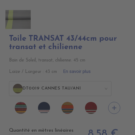
Toile TRANSAT 43/44cm pour
transat et chilienne
Bain de Soleil, transat, chilienne. 45 cm
En savoir plus
Laize / Largeur : 43 cm
DT0019 CANNES TAU/ANI
>
DT0013
DT0026
DT0014
DT0027
add
CARACAS
LEVANT
SAOPAULO
LEVANT
FUSHIA
BLEU
FUSHI
ROUGE
Quantité en mètres linéaires
8,58 €