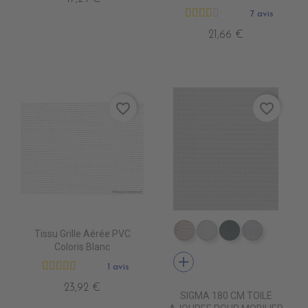
7 avis
21,66 €
favorite_border
favorite_border
Tissu Grille Aérée PVC
DB0209 QUELCY
DB5001 BLANC
DB5003 ACIE
DB0210 
Coloris Blanc
add
1 avis
23,92 €
SIGMA 180 CM TOILE