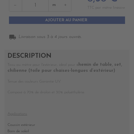
−
+
m
TTC par mètre linéaire
AJOUTER AU PANIER
local_shipping
Livraison sous 3 à 4 jours ouvrés.
DESCRIPTION
hemin de table, set,
Tissu au mètre pour l'extérieur, idéal pour
c
chilienne (toile pour chaises-longues d’extérieur)
T
enue des couleurs Garantie U.V.
Composé à 70% de dralon et 30% polyéthylène.
Applications
Coussin extérieur
Bain de soleil