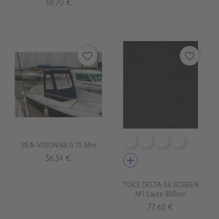
39,70 €
favorite_border
favorite_border
PS9601 BLANC
PS9603 PEGMA
PS9602 PERLE
PS9608 
SEA-VISION NS 0.75 Mm
add
36,34 €
TOILE DELTA 5X SCREEN
M1 Laize 300cm
77,62 €