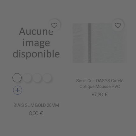
favorite_border
favorite_border
PB9010 BOLD BLANC
PB9030 BOLD BEIGE
PB9060 BOLD PERLE
PB4120 BOLD NAVY
Simili Cuir OASYS Cotelé
Optique Mousse PVC
add
67,20 €
BIAIS SLIM BOLD 20MM
0,00 €