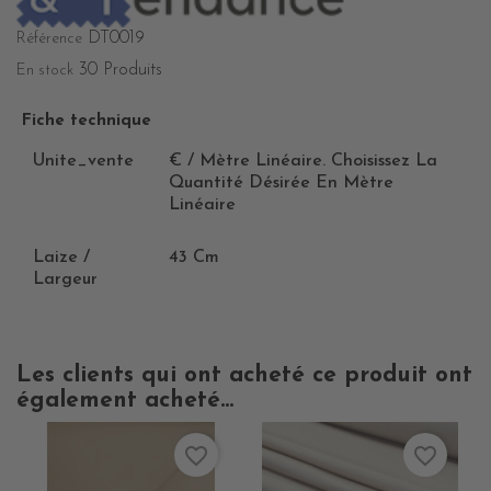
DT0019
Référence
30 Produits
En stock
Fiche technique
Unite_vente
€ / Mètre Linéaire. Choisissez La
Quantité Désirée En Mètre
Linéaire
Laize /
43 Cm
Largeur
Les clients qui ont acheté ce produit ont
également acheté...
favorite_border
favorite_border