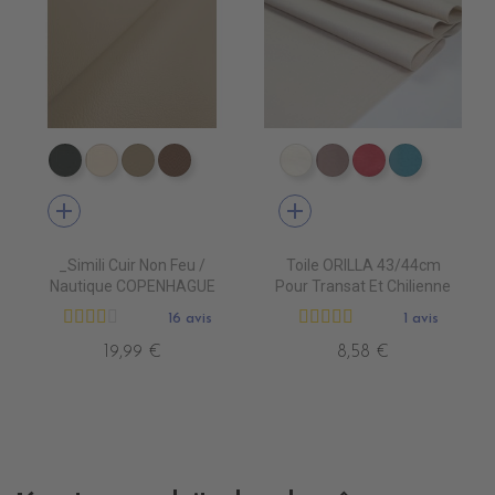
EN7005 VERT ANGLAIS
EN7001 CREME
EN7002 BEIGE
EN7003 BRUN
DT0001 ECRU
DT0003 TOURTER
DT0005 FUSH
DT0022 
add
add
_Simili Cuir Non Feu /
Toile ORILLA 43/44cm
Nautique COPENHAGUE
Pour Transat Et Chilienne
16 avis
1 avis
19,99 €
8,58 €