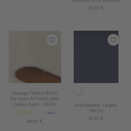
AJOUREE POUR MOBILIER
33,60 €
favorite_border
favorite_border
7407-5006 GD BANK
Vaigrage TOBAGO® PVC
Sur Feutre AUTOCOLLANT,
Couleur Sable , 140 Cm
Grille Batyline - Largeur
180 Cm
1 avis
40,10 €
49,90 €