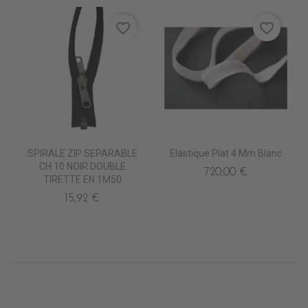
favorite_border
favorite_border
SPIRALE ZIP SEPARABLE
Elastique Plat 4 Mm Blanc
CH 10 NOIR DOUBLE
720,00 €
TIRETTE EN 1M50
15,92 €