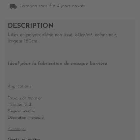
local_shipping
Livraison sous 3 à 4 jours ouvrés.
DESCRIPTION
Litex en polypropilène non tissé, 80gr/m², coloris noir,
largeur 160cm .
Ideal pôur la fabrication de masque barrière
Applications
Travaux de tapissier
Toiles de fond
Siège et meuble
Décoration intérieure
Avantages