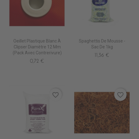
Oeillet Plastique Blanc À
Spaghettis De Mousse -
Clipser Diamètre 12 Mm
Sac De 1kg
(pack Avec Contrerivure)
11,36 €
0,72 €
favorite_border
favorite_border