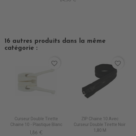
16 autres produits dans la même
catégorie :
favorite_border
favorite_border
Curseur Double Tirette
ZIP Chaine 10 Avec
Chaine 10 - Plastique Blanc
Curseur Double Tirette Noir
1,80 M
1,86 €