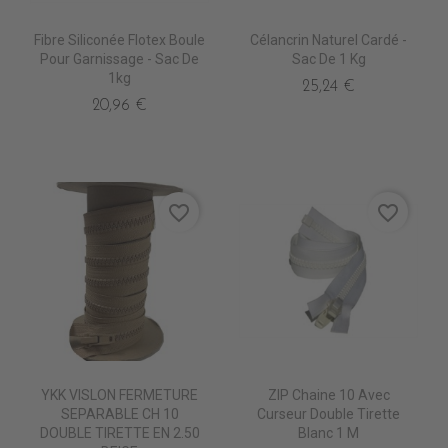
Fibre Siliconée Flotex Boule
Célancrin Naturel Cardé -
Pour Garnissage - Sac De
Sac De 1 Kg
1kg
25,24 €
20,96 €
favorite_border
favorite_border
YKK VISLON FERMETURE
ZIP Chaine 10 Avec
SEPARABLE CH 10
Curseur Double Tirette
DOUBLE TIRETTE EN 2.50
Blanc 1 M