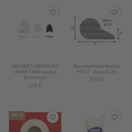
favorite_border
favorite_border
YKK ARRET SUPERIEUR V
Bourrelet Profilé Mousse
CHAINE 5 NOIR Jusqu'à
PRA11 - Barre De 2m
Épuisement
12,30 €
0,04 €
PACK
favorite_border
favorite_border