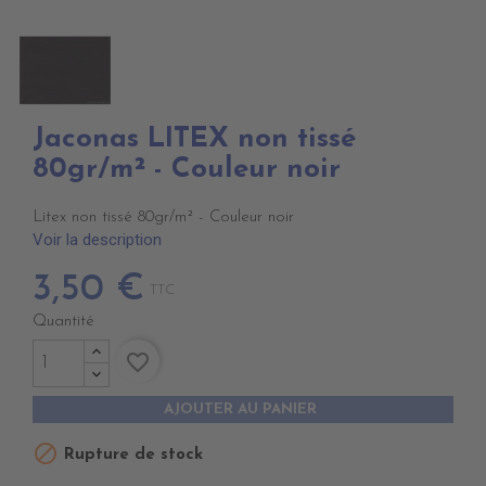
Jaconas LITEX non tissé
80gr/m² - Couleur noir
Litex non tissé 80gr/m² - Couleur noir
Voir la description
3,50 €
TTC
Quantité
favorite_border
AJOUTER AU PANIER

Rupture de stock