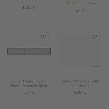
BEIGE
1 avis
15,88 €
7,82 €
favorite_border
favorite_border
Ruban Fronceur Blanc
Toile Polycoton Nansouk
35mm - Vendu Au Mètre
Pour Oreiller
0,74 €
15,84 €