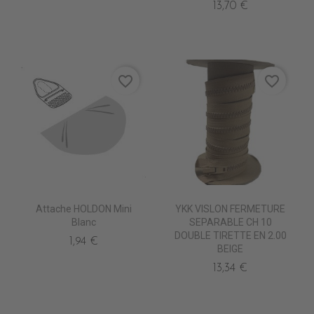
13,70 €
favorite_border
favorite_border
Attache HOLDON Mini
YKK VISLON FERMETURE
Blanc
SEPARABLE CH 10
DOUBLE TIRETTE EN 2.00
1,94 €
BEIGE
13,34 €