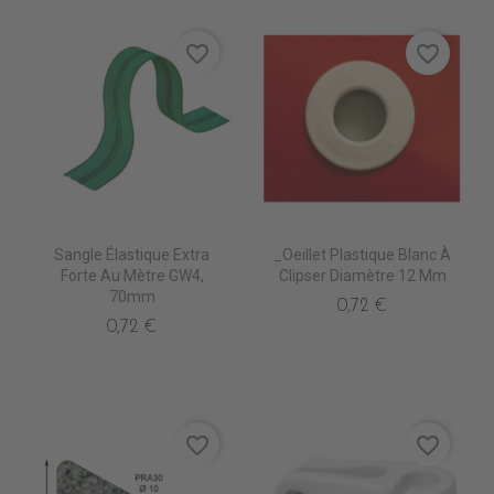
favorite_border
favorite_border
Sangle Élastique Extra
_Oeillet Plastique Blanc À
Forte Au Mètre GW4,
Clipser Diamètre 12 Mm
70mm
0,72 €
0,72 €
favorite_border
favorite_border