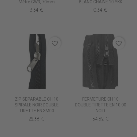
Mètre GW3, 70mm
BLANC CHAINE 10 YKK
3,34 €
0,34 €
favorite_border
favorite_border
ZIP SEPARABLE CH 10
FERMETURE CH 10
SPIRALE NOIR DOUBLE
DOUBLE TIRETTE EN 10.00
TIRETTE EN 3M00
NOIR
22,36 €
54,62 €