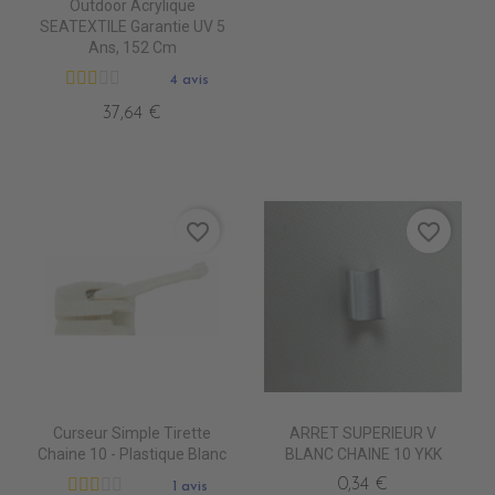
Outdoor Acrylique
SEATEXTILE Garantie UV 5
Ans, 152 Cm
4 avis
37,64 €
favorite_border
favorite_border
Curseur Simple Tirette
ARRET SUPERIEUR V
Chaine 10 - Plastique Blanc
BLANC CHAINE 10 YKK
0,34 €
1 avis