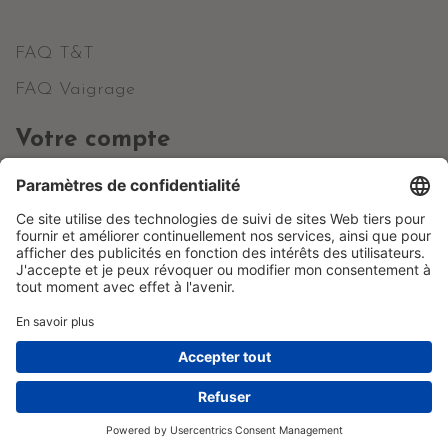
FAQ T&T
FAQ Vaigrage
Votre compte
Informations personnelles
Commandes
Avoirs
Adresses