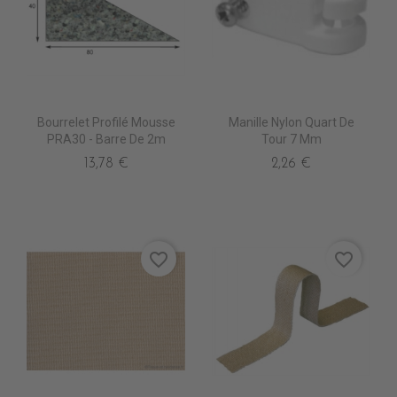
Bourrelet Profilé Mousse
Manille Nylon Quart De
PRA30 - Barre De 2m
Tour 7 Mm
13,78 €
2,26 €
favorite_border
favorite_border