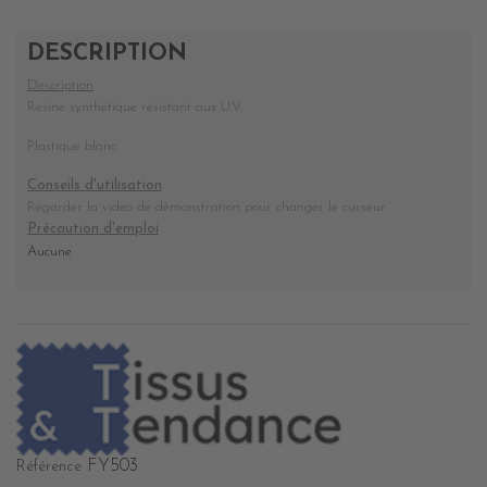
DESCRIPTION
Description
Resine synthétique résistant aux U.V.
Plastique blanc
Conseils d'utilisation
Regarder la video de démonstration pour changer le curseur
Précaution d'emploi
Aucune
FY503
Référence