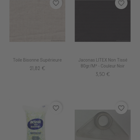
favorite_border
favorite_border
Toile Bisonne Supérieure
Jaconas LITEX Non Tissé
80gr/m² - Couleur Noir
21,82 €
3,50 €
favorite_border
favorite_border