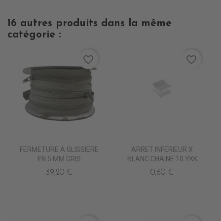
16 autres produits dans la même
catégorie :
favorite_border
favorite_border
FERMETURE A GLISSIERE
ARRET INFERIEUR X
EN 5 MM GRIS
BLANC CHAINE 10 YKK
39,20 €
0,60 €