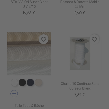
SEA-VISION Super Clear
Passant À Barette Mobile
U.V 5/10
25 Mm
19,88 €
5,90 €
favorite_border
favorite_border
Chaine 10 Continue Sans
PR0500 WHITE
PR0600 BLACK
PR0560 GRAND BANK
PR0520 OYSTER
Curseur Blanc
add
7,82 €
Toile Taud & Bâche