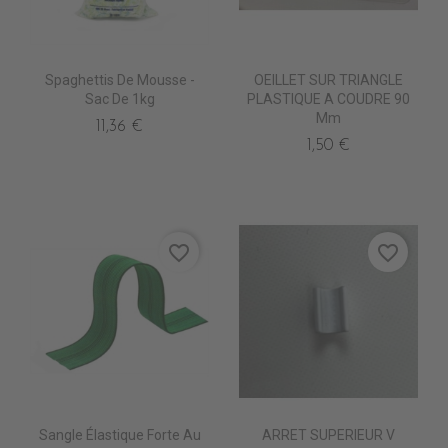
Spaghettis De Mousse -
OEILLET SUR TRIANGLE
Sac De 1kg
PLASTIQUE A COUDRE 90
Mm
11,36 €
1,50 €
favorite_border
favorite_border
Sangle Élastique Forte Au
ARRET SUPERIEUR V