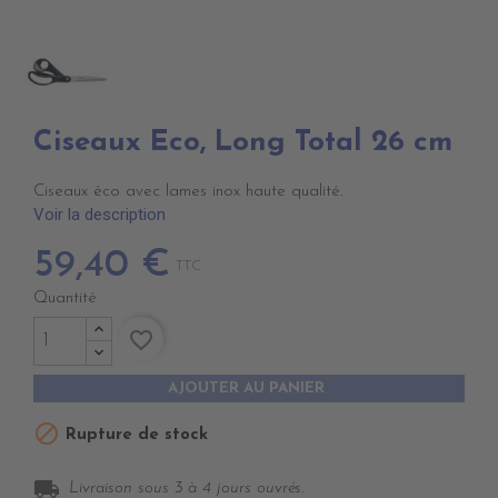
Ciseaux Eco, Long Total 26 cm
Ciseaux éco avec lames inox haute qualité.
Voir la description
59,40 €
TTC
Quantité
favorite_border
AJOUTER AU PANIER

Rupture de stock
local_shipping
Livraison sous 3 à 4 jours ouvrés.