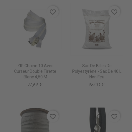
favorite_border
favorite_border
ZIP Chaine 10 Avec
Sac De Billes De
Curseur Double Tirette
Polyestyrène - Sac De 40 L
Blanc 4,50 M
Non Feu
27,62 €
28,00 €
favorite_border
favorite_border