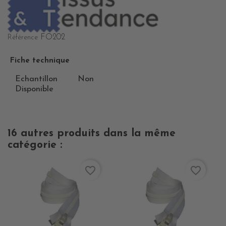
FO202
Référence
Fiche technique
Echantillon
Non
Disponible
16 autres produits dans la même
catégorie :
favorite_border
favorite_border