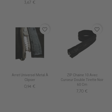
3,67 €
favorite_border
favorite_border
Arret Universel Metal À
ZIP Chaine 10 Avec
Clipser
Curseur Double Tirette Noir
60 Cm
0,94 €
7,70 €