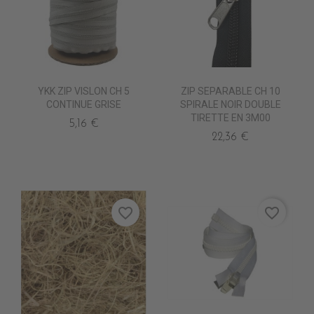
YKK ZIP VISLON CH 5
ZIP SEPARABLE CH 10
CONTINUE GRISE
SPIRALE NOIR DOUBLE
TIRETTE EN 3M00
5,16 €
22,36 €
favorite_border
favorite_border