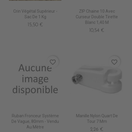
Crin Végétal Supérieur -
ZIP Chaine 10 Avec
Sac De 1 Kg
Curseur Double Tirette
Blanc 1,40 M
15,50 €
10,54 €
favorite_border
favorite_border
Ruban Fronceur Système
Manille Nylon Quart De
De Vague, 80mm - Vendu
Tour 7 Mm
Au Mètre
2,26 €