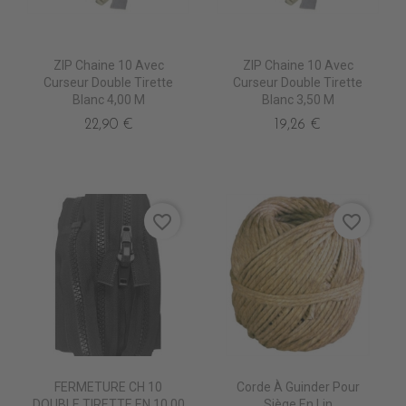
ZIP Chaine 10 Avec
ZIP Chaine 10 Avec
Curseur Double Tirette
Curseur Double Tirette
Blanc 4,00 M
Blanc 3,50 M
22,90 €
19,26 €
favorite_border
favorite_border
FERMETURE CH 10
Corde À Guinder Pour
DOUBLE TIRETTE EN 10.00
Siège En Lin