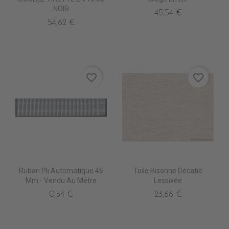
NOIR
45,54 €
54,62 €
favorite_border
favorite_border
Ruban Pli Automatique 45
Toile Bisonne Décatie
Mm - Vendu Au Mètre
Lessivée
0,54 €
23,66 €