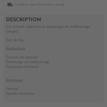
local_shipping
Livraison sous 3 à 4 jours ouvrés.
DESCRIPTION
Crin naturel végétal pour garnissage et rembourrage
(sièges).
Sac de 1kg
Applications
Travaux de tapissier
Garnissage et rembourrage
Décoration intérieure
Avantages
Naturel
Grande résistance