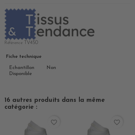
TV450
Référence
Fiche technique
Echantillon
Non
Disponible
16 autres produits dans la même
catégorie :
favorite_border
favorite_border