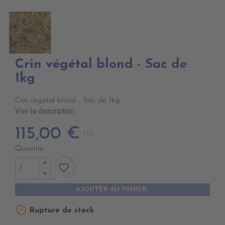
Crin végétal blond - Sac de
1kg
Crin végétal blond - Sac de 1kg
Voir la description
115,00 €
TTC
Quantité
favorite_border
AJOUTER AU PANIER

Rupture de stock