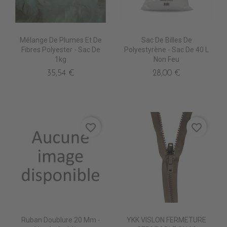
Mélange De Plumes Et De
Sac De Billes De
Fibres Polyester - Sac De
Polyestyrène - Sac De 40 L
1kg
Non Feu
35,54 €
28,00 €
favorite_border
favorite_border
Ruban Doublure 20 Mm -
YKK VISLON FERMETURE