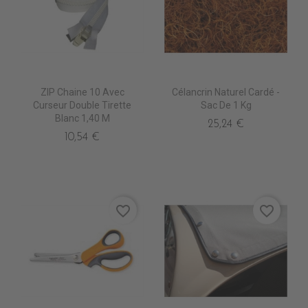
ZIP Chaine 10 Avec
Célancrin Naturel Cardé -
Curseur Double Tirette
Sac De 1 Kg
Blanc 1,40 M
25,24 €
10,54 €
favorite_border
favorite_border