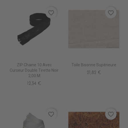
favorite_border
favorite_border
ZIP Chaine 10 Avec
Toile Bisonne Supérieure
Curseur Double Tirette Noir
21,82 €
2,00 M
12,34 €
favorite_border
favorite_border