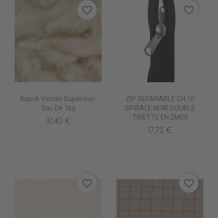
favorite_border
favorite_border
Kapok Ventilé Supérieur-
ZIP SEPARABLE CH 10
Sac De 1kg
SPIRALE NOIR DOUBLE
TIRETTE EN 2M00
31,40 €
17,72 €
favorite_border
favorite_border