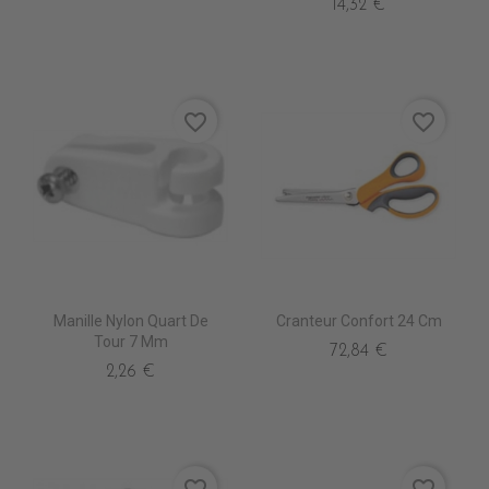
14,32 €
favorite_border
favorite_border
Manille Nylon Quart De
Cranteur Confort 24 Cm
Tour 7 Mm
72,84 €
2,26 €