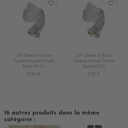
favorite_border
favorite_border
ZIP Chaine 10 Avec
ZIP Chaine 10 Avec
Curseur Double Tirette
Curseur Double Tirette
Blanc 90 Cm
Blanc 60 Cm
8,96 €
7,52 €
16 autres produits dans la même
catégorie :