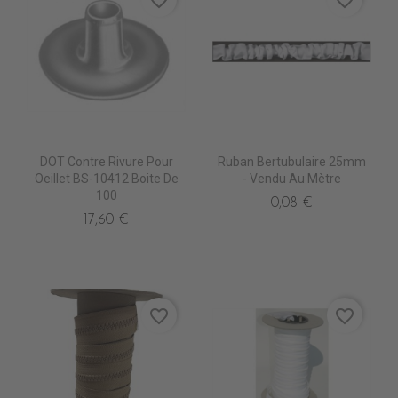
favorite_border
favorite_border
DOT Contre Rivure Pour
Ruban Bertubulaire 25mm
Oeillet BS-10412 Boite De
- Vendu Au Mètre
100
0,08 €
17,60 €
favorite_border
favorite_border