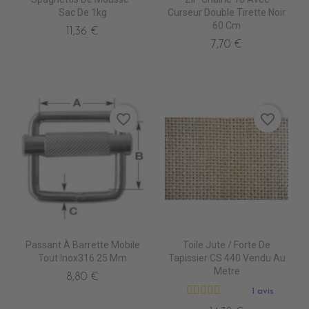
Sac De 1kg
Curseur Double Tirette Noir
60 Cm
11,36 €
7,70 €
favorite_border
favorite_border
Passant À Barrette Mobile
Toile Jute / Forte De
Tout Inox316 25 Mm
Tapissier CS 440 Vendu Au
Metre
8,80 €
1 avis