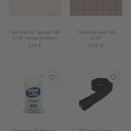
Toile Blanche Tapissier 180
Toile À Carreaux 140
G / M² Vendue Au Mètre
Gr/m²
6,54 €
13,08 €
favorite_border
favorite_border
Spaghettis De Mousse -
ZIP Chaine 10 Avec