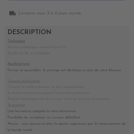
local_shipping
Livraison sous 3 à 4 jours ouvrés.
DESCRIPTION
Technique
Resine synthétique résistant aux U.V.
Bande textile en polyester
Applications
Fermer et assembler, le principe est identique à celui de votre blouson
Conseils d'utilisation
Choisiez la taille superieur la plus approchante
Si besoin ajustez en coupant l'extremité superieure
Bloquez l'échappement du curseur avec les arret et accessoires
Avantages
Une fermeture adaptée à votre dimension
Possibilée de remplacer un curseur défaillant
Astuce : vous pouvez arréter la partie supérieure par le retournement de
la bande textile.