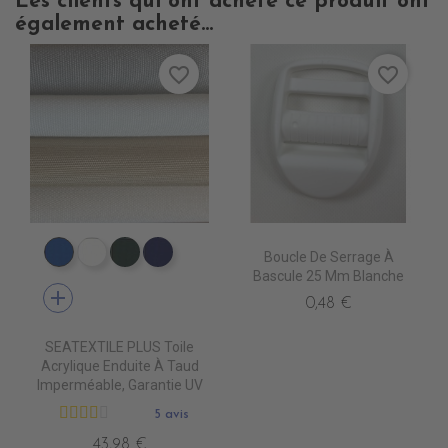
Les clients qui ont acheté ce produit ont
également acheté...
favorite_border
favorite_border
Boucle De Serrage À
PT0540 ROYAL BLUE
PT0500 WHITE
PT0570 FOREST GREEN
PT0480 MARINE BLUE
Bascule 25 Mm Blanche
add
0,48 €
SEATEXTILE PLUS Toile
Acrylique Enduite À Taud
Imperméable, Garantie UV
5 avis
43,98 €