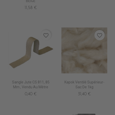
BEIGE
11,58 €
favorite_border
favorite_border
Sangle Jute CS 811, 85
Kapok Ventilé Supérieur-
Mm , Vendu Au Mètre
Sac De 1kg
0,40 €
31,40 €