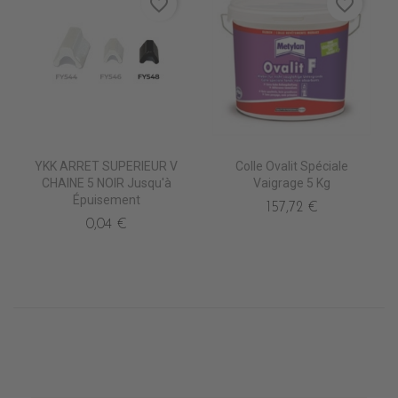
favorite_border
favorite_border
YKK ARRET SUPERIEUR V
Colle Ovalit Spéciale
CHAINE 5 NOIR Jusqu'à
Vaigrage 5 Kg
Épuisement
157,72 €
0,04 €