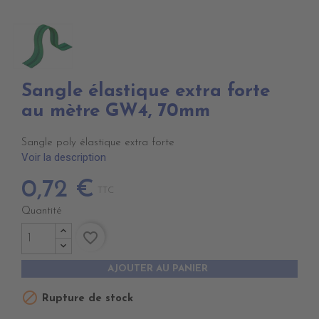
Sangle élastique extra forte
au mètre GW4, 70mm
Sangle poly élastique extra forte
Voir la description
0,72 €
TTC
Quantité
favorite_border
AJOUTER AU PANIER

Rupture de stock