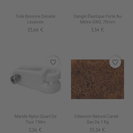
Toile Bisonne Décatie
Sangle Élastique Forte Au
Lessivée
Mètre GW3, 70mm
23,66 €
3,34 €
favorite_border
favorite_border
Manille Nylon Quart De
Célancrin Naturel Cardé -
Tour 7 Mm
Sac De 1 Kg
2,26 €
25,24 €