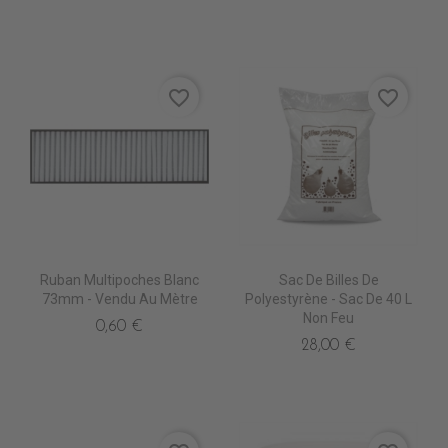
favorite_border
favorite_border
Ruban Multipoches Blanc
Sac De Billes De
73mm - Vendu Au Mètre
Polyestyrène - Sac De 40 L
Non Feu
0,60 €
28,00 €