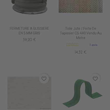
FERMETURE A GLISSIERE
Toile Jute / Forte De
EN 5 MM GRIS
Tapissier CS 440 Vendu Au
Metre
39,20 €
1 avis
14,32 €
favorite_border
favorite_border