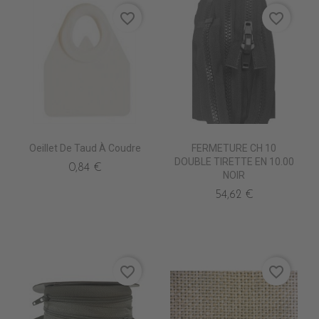
favorite_border
favorite_border
Oeillet De Taud À Coudre
FERMETURE CH 10
DOUBLE TIRETTE EN 10.00
0,84 €
NOIR
54,62 €
favorite_border
favorite_border