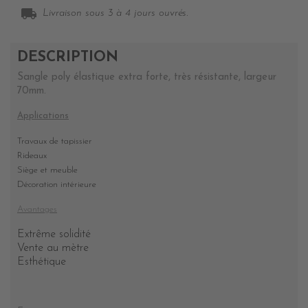
local_shipping
Livraison sous 3 à 4 jours ouvrés.
DESCRIPTION
Sangle poly élastique extra forte, très résistante, largeur
70mm.
Applications
Travaux de tapissier
Rideaux
Siège et meuble
Décoration intérieure
Avantages
Extrême solidité
Vente au mètre
Esthétique