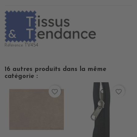
TV454
Référence
16 autres produits dans la même
catégorie :
favorite_border
favorite_border