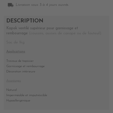
local_shipping
Livraison sous 3 à 4 jours ouvrés.
DESCRIPTION
Kapok ventilé supérieur pour garnissage et
rembourrage
(coussins, assises de canapé ou de fauteuil).
Sac de 1kg
Applications
Travaux de tapissier
Garnissage et rembourrage
Décoration intérieure
Avantages
Naturel
Imperméable et imputréscible
Hypoallergénique