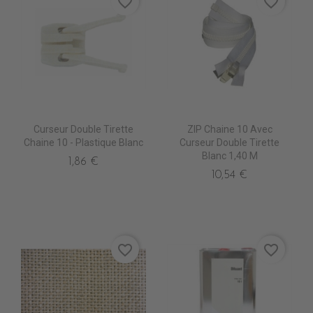
favorite_border
favorite_border
Curseur Double Tirette
ZIP Chaine 10 Avec
Chaine 10 - Plastique Blanc
Curseur Double Tirette
Blanc 1,40 M
1,86 €
10,54 €
favorite_border
favorite_border