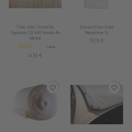
Toile Jute / Forte De
Solvant Pour Colle
Tapissier CS 440 Vendu Au
Néoprène 1L
Metre
33,12 €
1 avis
14,32 €
favorite_border
favorite_border