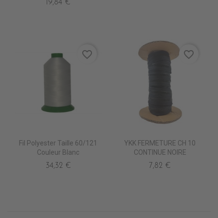
19,84 €
favorite_border
favorite_border
Fil Polyester Taille 60/121
YKK FERMETURE CH 10
Couleur Blanc
CONTINUE NOIRE
34,32 €
7,82 €