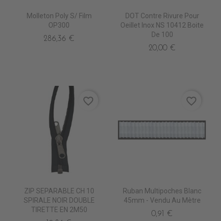
Molleton Poly S/ Film
DOT Contre Rivure Pour
OP300
Oeillet Inox NS 10412 Boite
De 100
286,36 €
20,00 €
favorite_border
favorite_border
ZIP SEPARABLE CH 10
Ruban Multipoches Blanc
SPIRALE NOIR DOUBLE
45mm - Vendu Au Mètre
TIRETTE EN 2M50
0,91 €