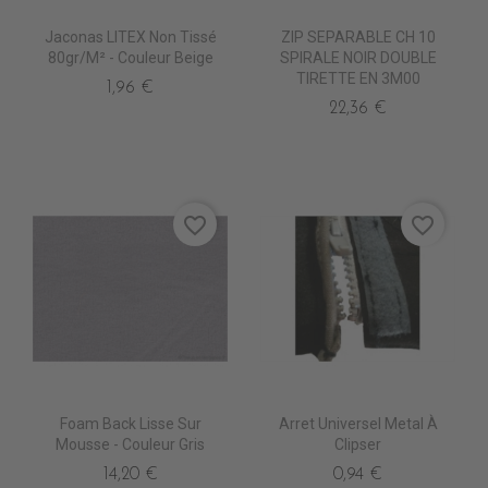
Jaconas LITEX Non Tissé
ZIP SEPARABLE CH 10
80gr/m² - Couleur Beige
SPIRALE NOIR DOUBLE
TIRETTE EN 3M00
1,96 €
22,36 €
favorite_border
favorite_border
Foam Back Lisse Sur
Arret Universel Metal À
Mousse - Couleur Gris
Clipser
14,20 €
0,94 €