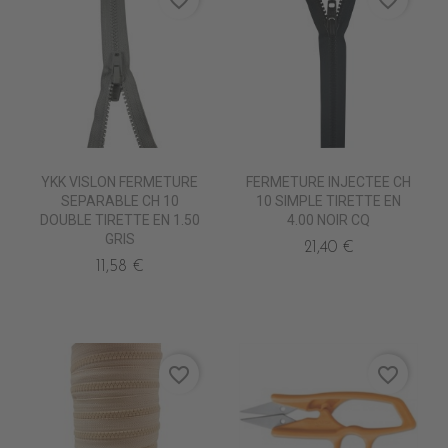
favorite_border
favorite_border
YKK VISLON FERMETURE
FERMETURE INJECTEE CH
SEPARABLE CH 10
10 SIMPLE TIRETTE EN
DOUBLE TIRETTE EN 1.50
4.00 NOIR CQ
GRIS
21,40 €
11,58 €
favorite_border
favorite_border