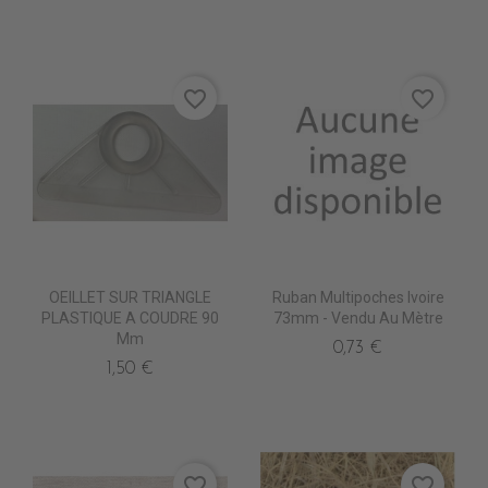
favorite_border
favorite_border
OEILLET SUR TRIANGLE
Ruban Multipoches Ivoire
PLASTIQUE A COUDRE 90
73mm - Vendu Au Mètre
Mm
0,73 €
1,50 €
favorite_border
favorite_border