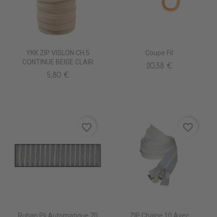
YKK ZIP VISLON CH 5
Coupe Fil
CONTINUE BEIGE CLAIR
20,38 €
5,80 €
favorite_border
favorite_border
Ruban Pli Automatique 70
ZIP Chaine 10 Avec