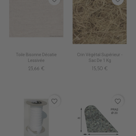
Toile Bisonne Décatie
Crin Végétal Supérieur -
Lessivée
Sac De 1 Kg
23,66 €
15,50 €
favorite_border
favorite_border