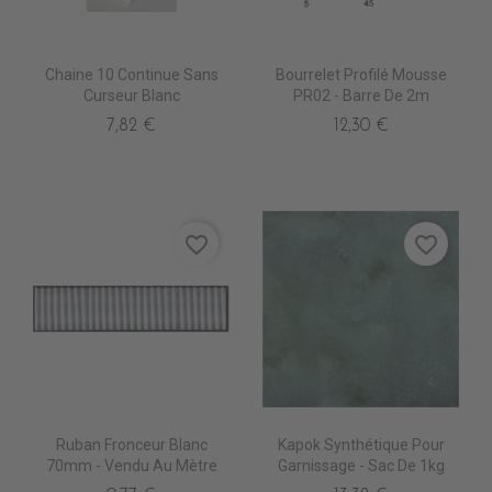
Chaine 10 Continue Sans
Bourrelet Profilé Mousse
Curseur Blanc
PR02 - Barre De 2m
7,82 €
12,30 €
favorite_border
favorite_border
Ruban Fronceur Blanc
Kapok Synthétique Pour
70mm - Vendu Au Mètre
Garnissage - Sac De 1kg