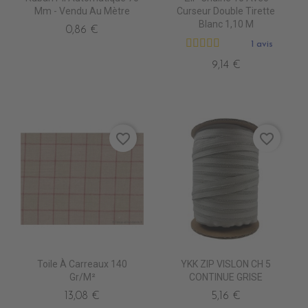
Mm - Vendu Au Mètre
Curseur Double Tirette
Blanc 1,10 M
0,86 €
1 avis
9,14 €
favorite_border
favorite_border
Toile À Carreaux 140
YKK ZIP VISLON CH 5
Gr/m²
CONTINUE GRISE
13,08 €
5,16 €