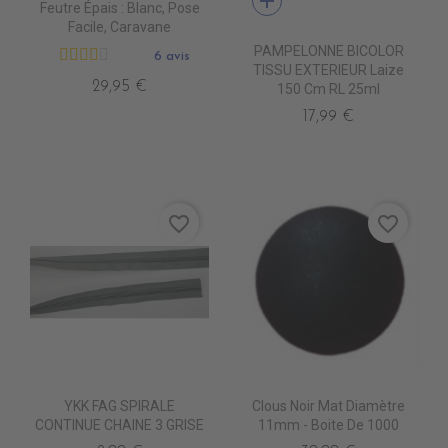
add
Feutre Épais : Blanc, Pose
Facile, Caravane
PAMPELONNE BICOLOR
6 avis
TISSU EXTERIEUR Laize
29,95 €
150 Cm RL 25ml
17,99 €
favorite_border
favorite_border
YKK FAG SPIRALE
Clous Noir Mat Diamètre
CONTINUE CHAINE 3 GRISE
11mm - Boite De 1000