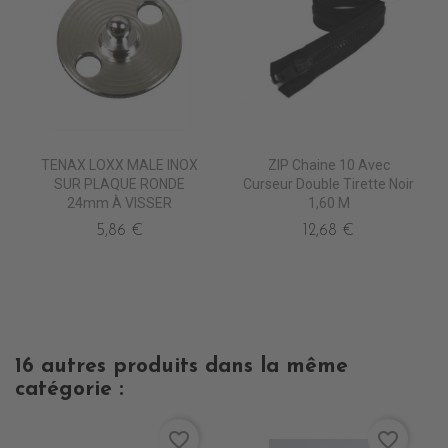
TENAX LOXX MALE INOX
ZIP Chaine 10 Avec
SUR PLAQUE RONDE
Curseur Double Tirette Noir
24mm À VISSER
1,60 M
5,86 €
12,68 €
16 autres produits dans la même
catégorie :
favorite_border
favorite_border