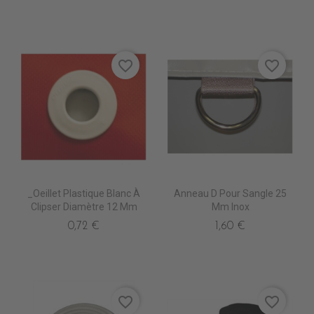
favorite_border
favorite_border
_Oeillet Plastique Blanc À
Anneau D Pour Sangle 25
Clipser Diamètre 12 Mm
Mm Inox
0,72 €
1,60 €
favorite_border
favorite_border