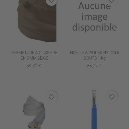
favorite_border
favorite_border
FERMETURE A GLISSIERE
FICELLE A PIQUER NYLON 6
EN 5 MM BEIGE
BOUTS 1 Kg
39,20 €
83,02 €
favorite_border
favorite_border