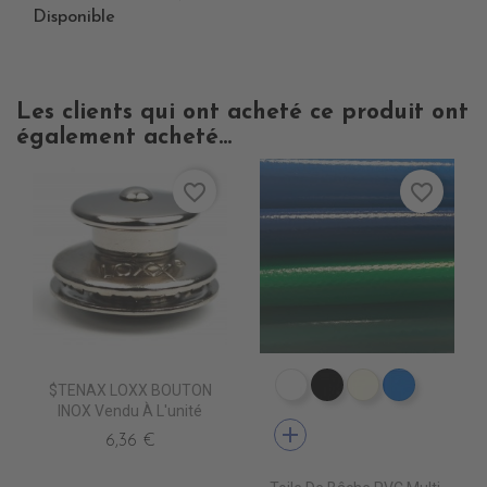
Disponible
Les clients qui ont acheté ce produit ont
également acheté...
favorite_border
favorite_border
$TENAX LOXX BOUTON
PE0400 BLANC
PE0440 NOIR
PE0490 IVOIR
PE0410 B
INOX Vendu À L'unité
add
6,36 €