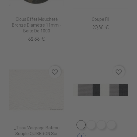
Clous Effet Moucheté
Coupe Fil
Bronze Diamètre 11mm -
20,38 €
Boite De 1000
62,88 €
favorite_border
favorite_border
DE1009 CIGALE
DE1001 ROC
DE1012 MARB
DE1006 
_Tissu Vaigrage Bateau
Souple QUIBERON Sur