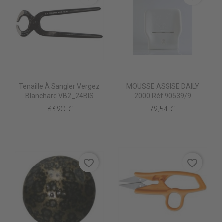
Tenaille À Sangler Vergez
MOUSSE ASSISE DAILY
Blanchard VB2_24BIS
2000 Réf 90539/9
163,20 €
72,54 €
favorite_border
favorite_border