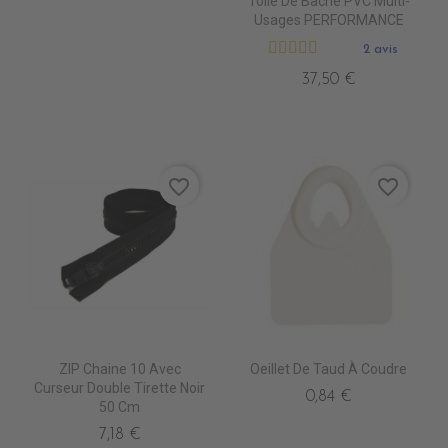
Toile De Bâche PVC Multi-
Usages PERFORMANCE
2 avis
37,50 €
favorite_border
favorite_border
ZIP Chaine 10 Avec
Oeillet De Taud À Coudre
Curseur Double Tirette Noir
0,84 €
50 Cm
7,18 €