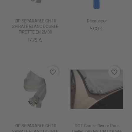
ZIP SEPARABLE CH 10
Découseur
SPIRALE BLANC DOUBLE
5,00 €
TIRETTE EN 2M00
17,72 €
favorite_border
favorite_border
ZIP SEPARABLE CH 10
DOT Contre Rivure Pour
SPIRALE BLANC DOUBLE
Oeillet Inox NS 10412 Boite