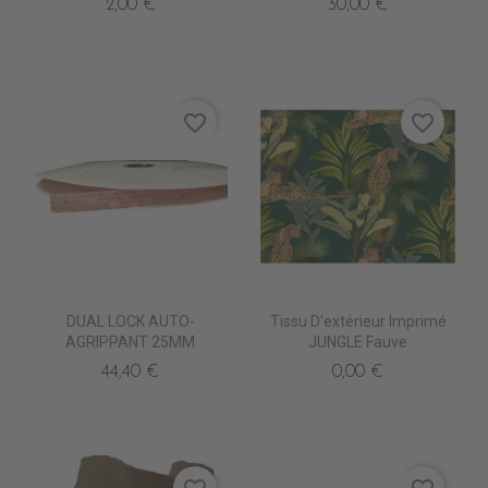
2,00 €
30,00 €
favorite_border
favorite_border
DUAL LOCK AUTO-
Tissu D'extérieur Imprimé
AGRIPPANT 25MM
JUNGLE Fauve
44,40 €
0,00 €