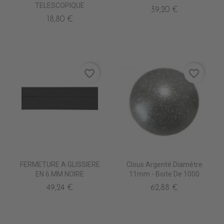
TELESCOPIQUE
39,20 €
18,80 €
favorite_border
favorite_border
FERMETURE A GLISSIERE
Clous Argenté Diamètre
EN 6 MM NOIRE
11mm - Boite De 1000
49,24 €
62,88 €