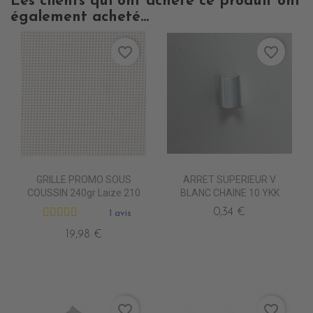
Les clients qui ont acheté ce produit ont
également acheté...
favorite_border
favorite_border
GRILLE PROMO SOUS
ARRET SUPERIEUR V
COUSSIN 240gr Laize 210
BLANC CHAINE 10 YKK
0,34 €
1 avis
19,98 €
favorite_border
favorite_border