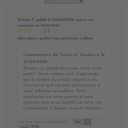
Romain F.
publié le 05/06/2026
suite à une
commande du 04/05/2026
5/5
idem photo, qualité top, utilisation scellerie
Commentaire de Tissus et Tendance le
23/06/2026
Bonjour, Un grand merci pour votre retour
positif ! Nous sommes ravis d'apprendre
que la qualité du produit répond à vos
attentes et qu'il convient parfaitement à
votre utilisation en scellerie. Votre
satisfaction est notre priorité et nous
espérons vous revoir bientôt sur notre site.
Cordialement. L’équipe tissus-et-tendance
Cet avis vous a-t-il été utile ?
Oui
0
Non