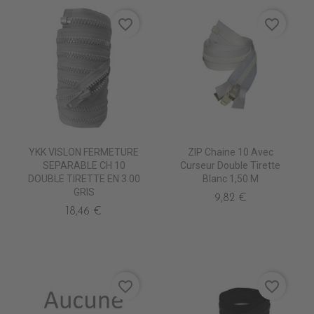
favorite_border
favorite_border
YKK VISLON FERMETURE
ZIP Chaine 10 Avec
SEPARABLE CH 10
Curseur Double Tirette
DOUBLE TIRETTE EN 3.00
Blanc 1,50 M
GRIS
9,82 €
18,46 €
favorite_border
favorite_border