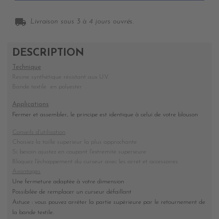
local_shipping
Livraison sous 3 à 4 jours ouvrés.
DESCRIPTION
Technique
Resine synthétique résistant aux U.V.
Bande textile en polyester
Applications
Fermer et assembler, le principe est identique à celui de votre blouson
Conseils d'utilisation
Choisiez la taille superieur la plus approchante
Si besoin ajustez en coupant l'extremité superieure
Bloquez l'échappement du curseur avec les arret et accessoires
Avantages
Une fermeture adaptée à votre dimension
Possibilée de remplacer un curseur défaillant
Astuce : vous pouvez arréter la partie supérieure par le retournement de
la bande textile.