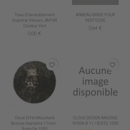
Tissu D'ameublement
ANNEAU BRISE POUR
Imprimé Velours JAPON
VENTOUSE
Couleur Vert
0,64 €
0,00 €
favorite_border
favorite_border
Clous Effet Moucheté
CLOUS DESIGN ANODISE
Bronze Diamètre 11mm -
91008 Ø 11 / BOITE 1000
Boite De 1000