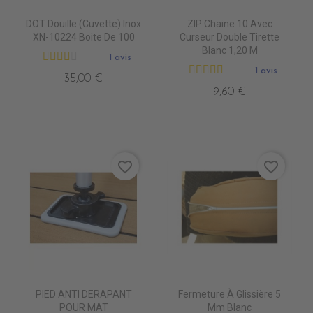
DOT Douille (Cuvette) Inox
ZIP Chaine 10 Avec
XN-10224 Boite De 100
Curseur Double Tirette
Blanc 1,20 M
1 avis
1 avis
35,00 €
9,60 €
favorite_border
favorite_border
PIED ANTI DERAPANT
Fermeture À Glissière 5
POUR MAT
Mm Blanc