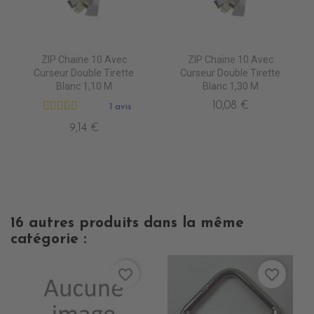
ZIP Chaine 10 Avec
ZIP Chaine 10 Avec
Curseur Double Tirette
Curseur Double Tirette
Blanc 1,10 M
Blanc 1,30 M
10,08 €
1 avis
9,14 €
16 autres produits dans la même
catégorie :
favorite_border
favorite_border