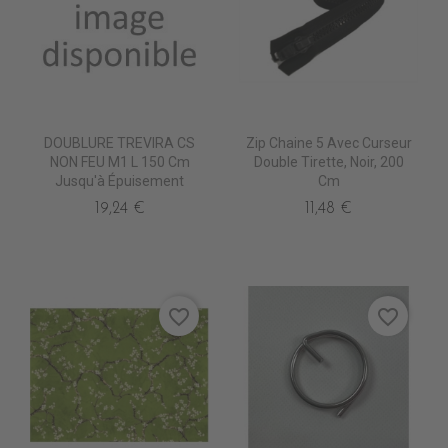
DOUBLURE TREVIRA CS
Zip Chaine 5 Avec Curseur
NON FEU M1 L 150 Cm
Double Tirette, Noir, 200
Jusqu'à Épuisement
Cm
19,24 €
11,48 €
favorite_border
favorite_border