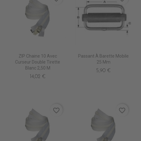
ZIP Chaine 10 Avec
Passant À Barette Mobile
Curseur Double Tirette
25 Mm
Blanc 2,50 M
5,90 €
14,02 €
favorite_border
favorite_border