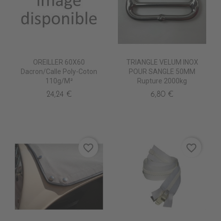
OREILLER 60X60
TRIANGLE VELUM INOX
Dacron/Calle Poly-Coton
POUR SANGLE 50MM
110g/m²
Rupture 2000kg
24,24 €
6,80 €
favorite_border
favorite_border