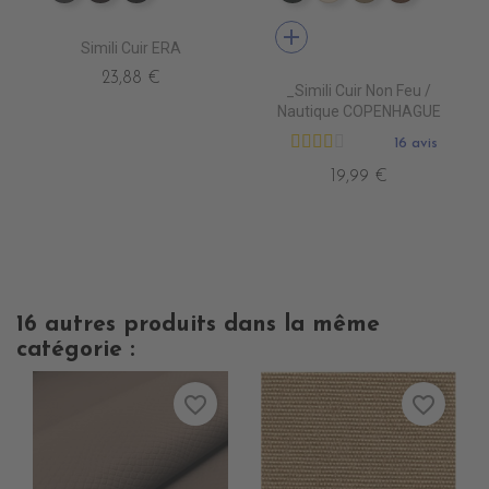
add
Simili Cuir ERA
23,88 €
_Simili Cuir Non Feu /
Nautique COPENHAGUE
16 avis
19,99 €
16 autres produits dans la même
catégorie :
favorite_border
favorite_border