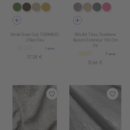
EN3340 ALGREEN
EN3310 GOVA
EN3390 CLAY
EN3430 CITRON
DB0104 TAUPE
DB0113 BEIGE
DB0114 GRIS 
DB0112 F
add
add
Simili Grain Cuir TORNADO
RELAX Tissu Textilene
2 Non Feu
Ajouré Extérieur 150 Cm
UV
1 avis
7 avis
37,28 €
21,66 €
favorite_border
favorite_border