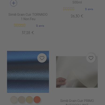
add
500ml
2 avis
Simili Grain Cuir TORNADO
26,30 €
1 Non Feu
2 avis
37,28 €
favorite_border
favorite_border
Simili Grain Cuir PRIMO
EN4010 IVOIRE
EN4020 BEIGE
EN4040 SIENNE
EN4060 ORANGE