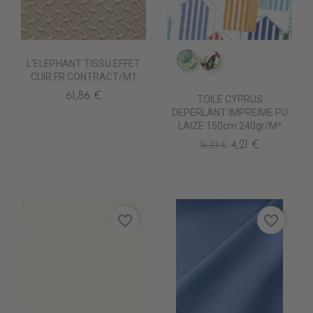
L'ELEPHANT TISSU EFFET
IM0805 FAUVE
IM0807 POLYGON
CUIR FR CONTRACT/M1
61,86 €
TOILE CYPRUS
DEPERLANT IMPREIME PU
LAIZE 150cm 240gr/m²
4,21 €
16,21 €
favorite_border
favorite_border