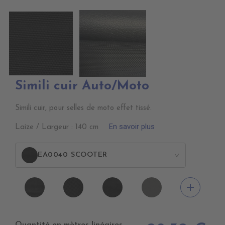
Simili cuir Auto/Moto
Simili cuir, pour selles de moto effet tissé.
En savoir plus
Laize / Largeur : 140 cm
EA0040 SCOOTER
>
EA0100
EA0030
EA0040
EA0120
add
NEXUS
ICONE
SCOOTER
NEXUS
NOIR
NOIR
GRIS