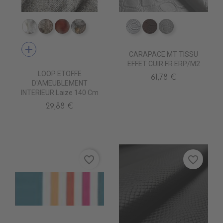
TA8100 NEVE
TA8102 PILLA
TA8115 TERRE
TA8105 PALATINE
ED0030 Argent
ED0011 Chocolat
ED0000 Blanc
add
CARAPACE MT TISSU
EFFET CUIR FR ERP/M2
LOOP ETOFFE
61,78 €
D'AMEUBLEMENT
INTERIEUR Laize 140 Cm
29,88 €
favorite_border
favorite_border