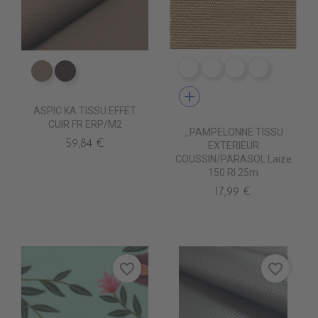
DE1066 RAYE CANARD
DE1067 RAYE KAKI
DE1068 RAYE 
DE1069 R
ED0500 TAUPE KA
ED0501 VIENNOIS KA
add
ASPIC KA TISSU EFFET
CUIR FR ERP/M2
_PAMPELONNE TISSU
59,84 €
EXTERIEUR
COUSSIN/PARASOL Laize
150 Rl 25m
17,99 €
favorite_border
favorite_border