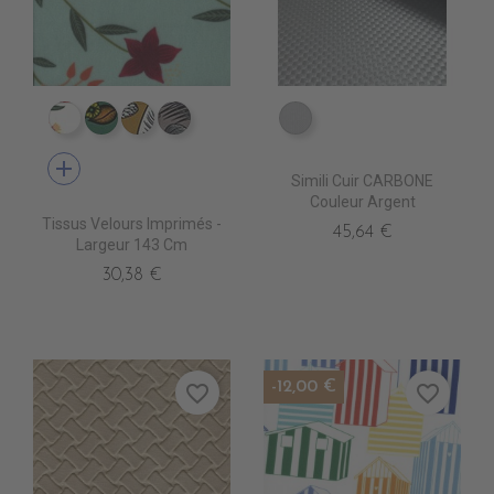
IV0110 ALIGARH BLANC
IV0131 KOCHI CIEL
IV0122 NODIA VENITIEN
IV0123 NODIA TAUPE
EA0250 ARGENT
add
Simili Cuir CARBONE
Couleur Argent
Tissus Velours Imprimés -
45,64 €
Largeur 143 Cm
30,38 €
-12,00 €
favorite_border
favorite_border