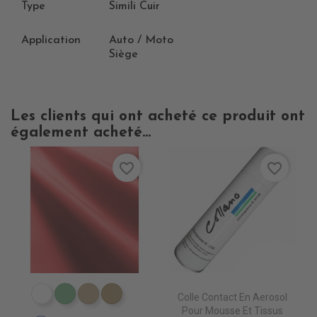
Type
Simili Cuir
Application
Auto / Moto
Siège
Les clients qui ont acheté ce produit ont
également acheté...
favorite_border
favorite_border
Colle Contact En Aerosol
EN3000 NEIGE
EN3010 TURQUOISE
EN3020 FICELLE
EN3030 LIN
Pour Mousse Et Tissus