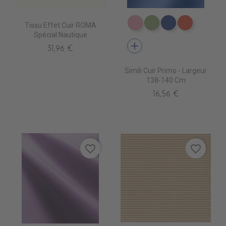
Tissu Effet Cuir ROMA
EN6006 ROSEepuisemen
EN6016 PRAIRIEépu
EN6017 BLEU
EN6018 
Spécial Nautique
add
31,96 €
Simili Cuir Primo - Largeur
138-140 Cm
16,56 €
favorite_border
favorite_border