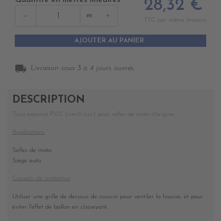
Quantité en mètres linéaires
28,32 €
−
+
m
TTC par mètre linéaire
AJOUTER AU PANIER
local_shipping
Livraison sous 3 à 4 jours ouvrés.
DESCRIPTION
Tissu expansé P.V.C (simili cuir) pour selles de moto d'origine.
Applications
Selles de moto
Siège auto
Conseils de confection
Utiliser une grille de dessous de coussin pour ventiler la housse, et pour
éviter l'effet de ballon en s'asseyant.