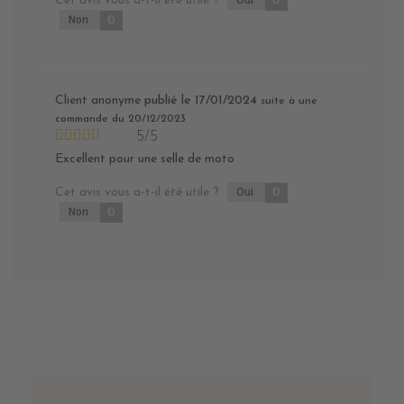
Cet avis vous a-t-il été utile ?
0
Non
0
Client anonyme
publié le 17/01/2024
suite à une
commande du 20/12/2023
5/5
Excellent pour une selle de moto
Cet avis vous a-t-il été utile ?
Oui
0
Non
0