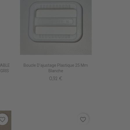
RABLE
Boucle D'ajustage Plastique 25 Mm
 GRIS
Blanche
0,32 €
vorite_border
favorite_border