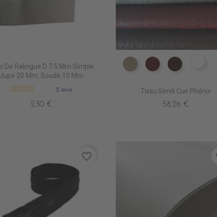
ER0
c De Ralingue D 7.5 Mm Simple
ER0560 FASS
ER0620 CLARET
ER0590 
Jupe 20 Mm, Soudé 10 Mm
2 avis
Tissu Simili Cuir Phénix
2,30 €
58,26 €
favorite_border
fa