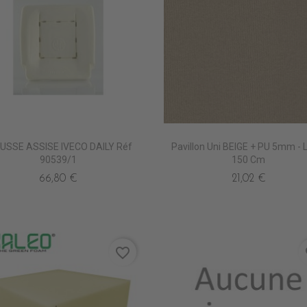
SSE ASSISE IVECO DAILY Réf
Pavillon Uni BEIGE + PU 5mm - 
90539/1
150 Cm
66,80 €
21,02 €
favorite_border
fa