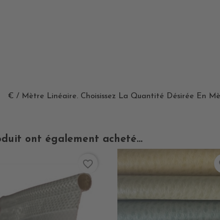
€ / Mètre Linéaire. Choisissez La Quantité Désirée En Mè
oduit ont également acheté...
favorite_border
fa