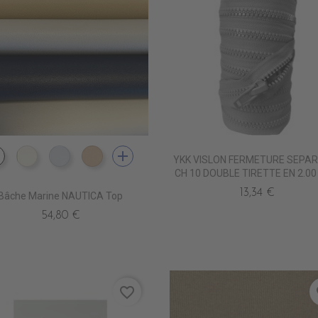
add
YKK VISLON FERMETURE SEPA
PE4210 BLANC
PE4220 CREME
PE4240 GRIS
PE4230 BEIGE
CH 10 DOUBLE TIRETTE EN 2.00
13,34 €
Bâche Marine NAUTICA Top
54,80 €
favorite_border
fa