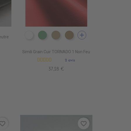
add
eutre
EN3000 NEIGE
EN3010 TURQUOISE
EN3020 FICELLE
EN3030 LIN
Simili Grain Cuir TORNADO 1 Non Feu
2 avis
37,28 €
vorite_border
favorite_border