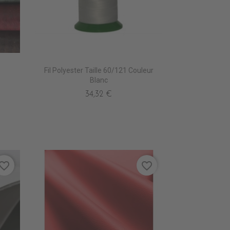
570 CAVIAR
Fil Polyester Taille 60/121 Couleur
CHOCOLAT
Blanc
34,32 €
vorite_border
favorite_border