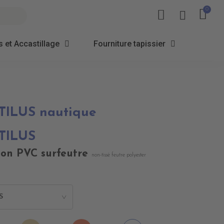
 et Accastillage
Fourniture tapissier
UTILUS nautique
UTILUS
tion PVC surfeutre
non-tissé feutre polyester
S
>
4020
EN4040
EN4060