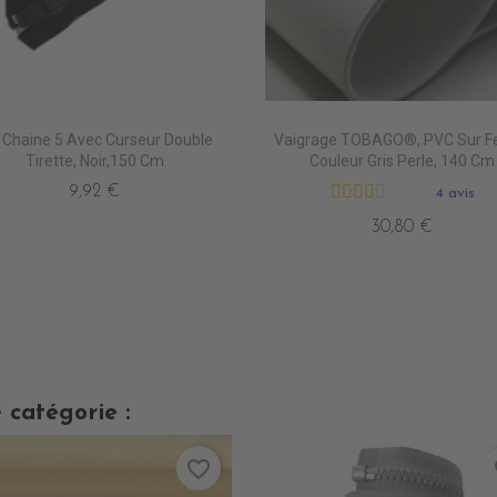
 Chaine 5 Avec Curseur Double
Vaigrage TOBAGO®, PVC Sur F
Tirette, Noir,150 Cm
Couleur Gris Perle, 140 Cm
9,92 €
4 avis
30,80 €
 catégorie :
favorite_border
fa