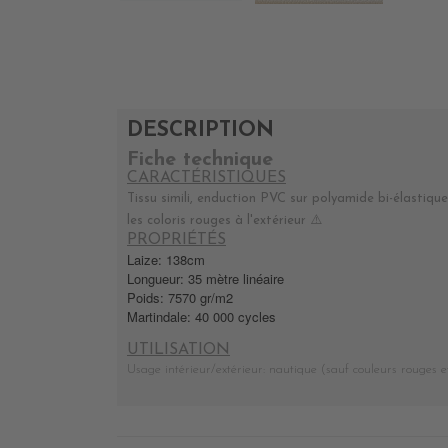
DESCRIPTION
Fiche technique
CARACTÉRISTIQUES
Tissu simili, enduction PVC sur polyamide bi-élastique
les coloris rouges à l'extérieur
⚠️
PROPRIÉTÉS
Laize: 138cm
Longueur: 35 mètre linéaire
Poids: 7570 gr/m2
Martindale: 40 000 cycles
UTILISATION
Usage intérieur/extérieur: nautique (sauf couleurs rouges et 