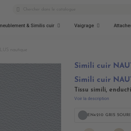
meublement & Similis cuir
Vaigrage
Attaches
ILUS nautique
Simili cuir NA
Simili cuir NA
Tissu simili, enduc
Voir la description
EN4210 GRIS SOURI
EN4010
EN