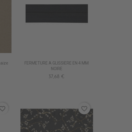
Laize
FERMETURE A GLISSIERE EN 4 MM
NOIRE
37,68 €
vorite_border
favorite_border