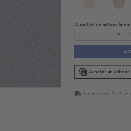
IVOIRE
BE
Quantité en mètres linéai
−
+
m
AJ
Acheter un échanti
local_shipping
Livraison sous 3 à 4 jours