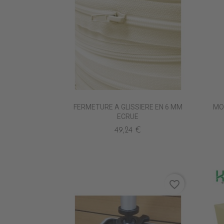
FERMETURE A GLISSIERE EN 6 MM
MOU
ECRUE
49,24 €
favorite_border