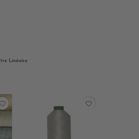
tre Linéaire
vorite_border
favorite_border