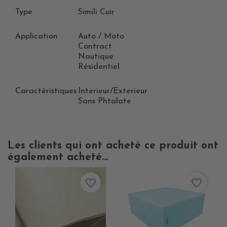
Type
Simili Cuir
Application
Auto / Moto
Contract
Nautique
Résidentiel
Caractéristiques
Interieur/Exterieur
Sans Phtalate
Les clients qui ont acheté ce produit ont
également acheté...
favorite_border
favorite_border