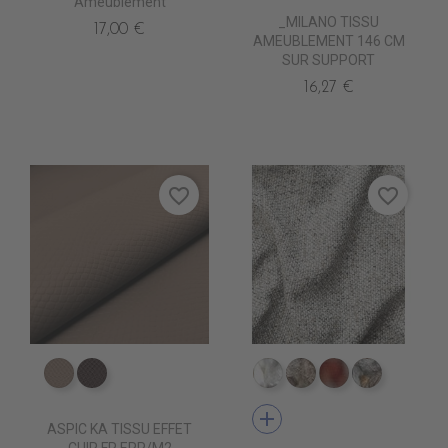
Ameublement
_MILANO TISSU
17,00 €
AMEUBLEMENT 146 CM
SUR SUPPORT
16,27 €
favorite_border
favorite_border
ED0500 TAUPE KA
ED0501 VIENNOIS KA
TA8100 NEVE
TA8102 PILLA
TA8115 TERRE
TA8105 P
add
ASPIC KA TISSU EFFET
CUIR FR ERP/M2