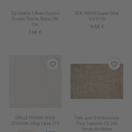
Zip Chaine 5 Avec Curseur
SEA-VISION Super Clear
Double Tirette, Blanc,150
U.V 5/10
Cm
19,88 €
7,98 €
favorite_border
favorite_border
GRILLE PROMO SOUS
Toile Jute D'embourrure
COUSSIN 240gr Laize 210
Pour Tapissier CS 260
Vendu Au Metre