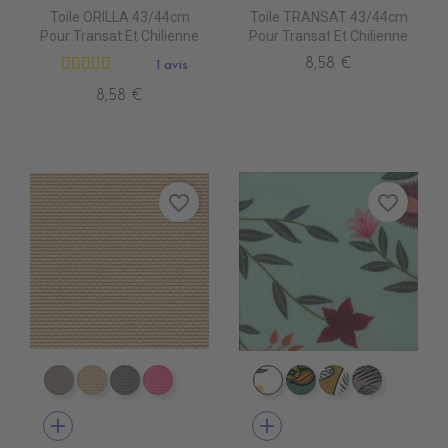
Toile ORILLA 43/44cm
Toile TRANSAT 43/44cm
Pour Transat Et Chilienne
Pour Transat Et Chilienne
8,58 €
1 avis
8,58 €
favorite_border
favorite_border
DB0104 TAUPE
DB0113 BEIGE
DB0114 GRIS FONCE
DB0112 FUSHIA
IV0110 ALIGARH BLAN
IV0131 KOCHI CIEL
IV0122 NODI
IV0123 N
add
add