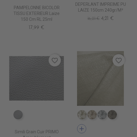
DEPERLANT IMPREIME PU
PAMPELONNE BICOLOR
LAIZE 150cm 240gr/m²
TISSU EXTERIEUR Laize
4,21 €
16,21 €
150 Cm RL 25ml
17,99 €
favorite_border
favorite_border
EN6000 ARGENT
TA1800 IVOIRE
TA1801 BEIGE
TA1802 LINE
TA1803 
add
Simili Grain Cuir PRIMO