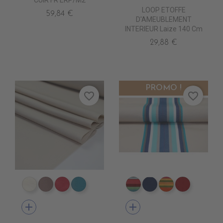
LOOP ETOFFE
59,84 €
D'AMEUBLEMENT
INTERIEUR Laize 140 Cm
29,88 €
PROMO !
favorite_border
favorite_border
DT0001 ECRU
DT0003 TOURTERELLE
DT0005 FUSHIA
DT0022 TOPAZE
DT0013 CARACAS FUSH
DT0026 LEVANT B
DT0014 SAOP
DT0027 
add
add