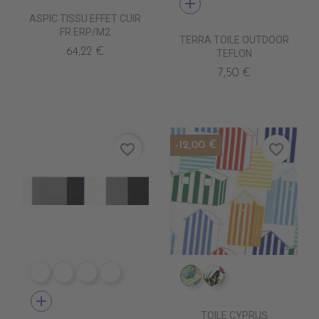
add
ASPIC TISSU EFFET CUIR
FR ERP/M2
TERRA TOILE OUTDOOR
64,22 €
TEFLON
7,50 €
-12,00 €
favorite_border
favorite_border
DE1009 CIGALE
DE1001 ROC
DE1012 MARBRE STONE
DE1006 MARBRE COLAS
IM0805 FAUVE
IM0807 POLYGON
add
TOILE CYPRUS