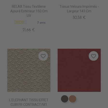
RELAX Tissu Textilene
Tissus Velours Imprimés -
Ajouré Extérieur 150 Cm
Largeur 143 Cm
UV
30,38 €
7 avis
21,66 €
favorite_border
favorite_border
L'ELEPHANT TISSU EFFET
ES3514 Bistre
ES3516 Fauve
CUIR FR CONTRACT/M1