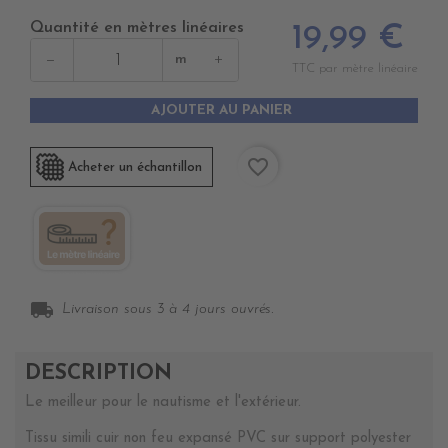
Quantité en mètres linéaires
19,99 €
−
+
m
TTC par mètre linéaire
AJOUTER AU PANIER
favorite_border
Acheter un échantillon
local_shipping
Livraison sous 3 à 4 jours ouvrés.
DESCRIPTION
Le meilleur pour le nautisme et l'extérieur.
Tissu simili cuir non feu expansé PVC sur support polyester