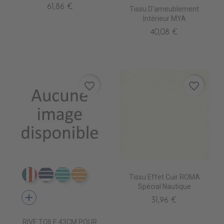
61,86 €
Tissu D'ameublement
Intérieur MYA
40,08 €
favorite_border
favorite_border
Tissu Effet Cuir ROMA
DT0211 AMSTERDAM PETR
DT0219 MARRAKECH NAVY
DT0220 MARRAKECH TUR
DT0222 MARRAKECH GOLD
Spécial Nautique
add
31,96 €
RIVE TOILE 43CM POUR