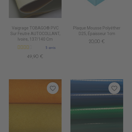
Vaigrage TOBAGO® PVC
Plaque Mousse Polyéther
Sur Feutre AUTOCOLLANT,
D25, Épaisseur 1cm
Ivoire, 137/140 Cm
20,00 €
5 avis
49,90 €
favorite_border
favorite_border