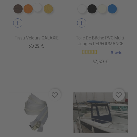
ES1809 VIOLET epuisem
ES1802 MARRON
ES1804 ORANGE
ES1824 JAUNE
PE0400 BLANC
PE0440 NOIR
PE0490 IVOIR
PE0410 B
add
add
Tissu Velours GALAXIE
Toile De Bâche PVC Multi-
Usages PERFORMANCE
30,22 €
2 avis
37,50 €
favorite_border
favorite_border