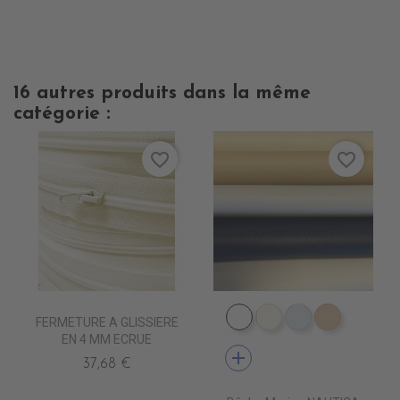
16 autres produits dans la même
catégorie :
favorite_border
favorite_border
FERMETURE A GLISSIERE
PE4210 BLANC
PE4220 CREME
PE4240 GRIS
PE4230 B
EN 4 MM ECRUE
add
37,68 €