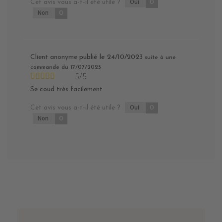
Cet avis vous a-t-il été utile ?
Oui
0
Non
0
Client anonyme
publié le 24/10/2023
suite à une
commande du 17/07/2023
5/5
Se coud très facilement
Cet avis vous a-t-il été utile ?
Oui
0
Non
0