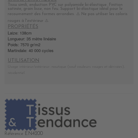
Tissu simili, enduction PVC sur polyamide bi-élastique. Finition
satinée, grain lisse, non feu. Support bi-élastique idéal pour le
recouvrement des formes arrondies.
⚠️
Ne pas utiliser les coloris
rouges à l'extérieur
⚠️
PROPRIÉTÉS
Laize: 138cm
Longueur: 35 mètre linéaire
Poids: 7570 gr/m2
Martindale: 40 000 cycles
UTILISATION
Usage intérieur/extérieur: nautique (sauf couleurs rouges et dérivées),
résidentiel.
EN4200
Référence