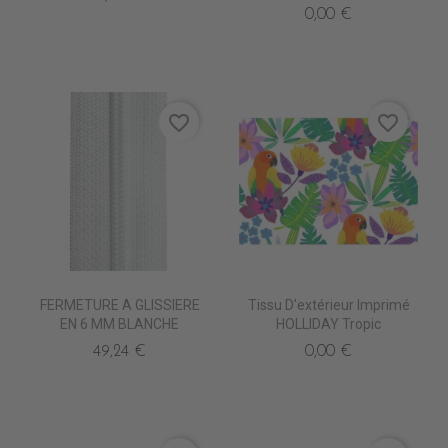
0,00 €
favorite_border
favorite_border
FERMETURE A GLISSIERE
Tissu D'extérieur Imprimé
EN 6 MM BLANCHE
HOLLIDAY Tropic
49,24 €
0,00 €