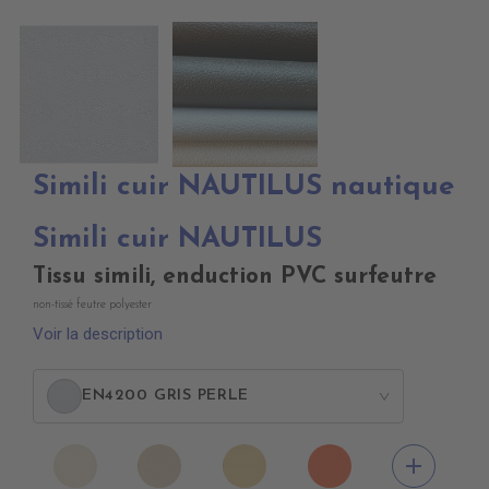
Simili cuir NAUTILUS nautique
Simili cuir NAUTILUS
Tissu simili, enduction PVC surfeutre
non-tissé feutre polyester
Voir la description
EN4200 GRIS PERLE
>
EN4010
EN4020
EN4040
EN4060
add
IVOIRE
BEIGE
SIENNE
ORANGE