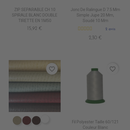
ZIP SEPARABLE CH 10
Jonc De Ralingue D 7.5 Mm
SPIRALE BLANC DOUBLE
Simple Jupe 20 Mm,
TIRETTE EN 1M50
Soudé 10 Mm
15,92 €
2 avis
2,30 €
favorite_border
favorite_border
ER0570 CAVIAR
Fil Polyester Taille 60/121
ER0560 FASS
ER0620 CLARET
ER0590 CHOCOLAT
Couleur Blanc