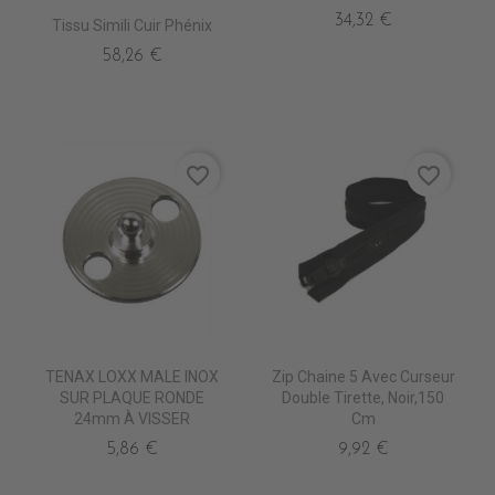
34,32 €
Tissu Simili Cuir Phénix
58,26 €
favorite_border
favorite_border
TENAX LOXX MALE INOX
Zip Chaine 5 Avec Curseur
SUR PLAQUE RONDE
Double Tirette, Noir,150
24mm À VISSER
Cm
5,86 €
9,92 €