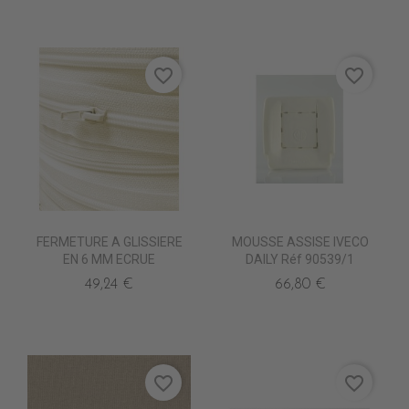
favorite_border
favorite_border
FERMETURE A GLISSIERE
MOUSSE ASSISE IVECO
EN 6 MM ECRUE
DAILY Réf 90539/1
49,24 €
66,80 €
favorite_border
favorite_border