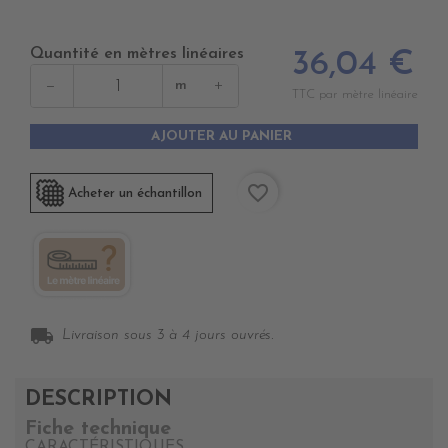
Quantité en mètres linéaires
36,04 €
−
+
m
TTC par mètre linéaire
AJOUTER AU PANIER
favorite_border
Acheter un échantillon
local_shipping
Livraison sous 3 à 4 jours ouvrés.
DESCRIPTION
Fiche technique
CARACTÉRISTIQUES