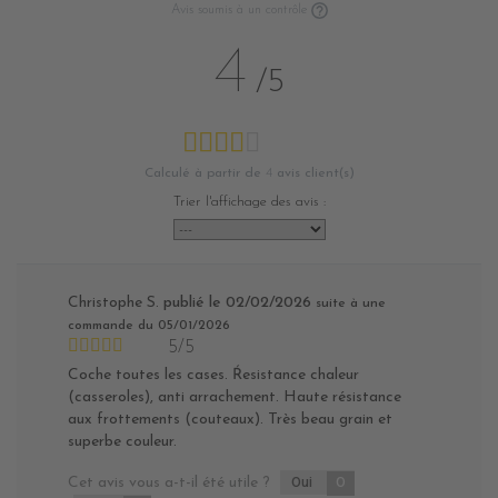
Avis soumis à un contrôle
4
/5
Calculé à partir de
4
avis client(s)
Trier l'affichage des avis :
Christophe S.
publié le 02/02/2026
suite à une
commande du 05/01/2026
5/5
Coche toutes les cases. Ŕesistance chaleur
(casseroles), anti arrachement. Haute résistance
aux frottements (couteaux). Très beau grain et
superbe couleur.
Cet avis vous a-t-il été utile ?
Oui
0