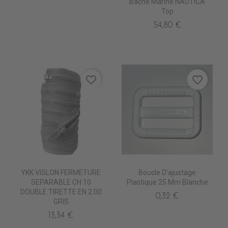
Bâche Marine NAUTICA
Top
54,80 €
favorite_border
favorite_border
YKK VISLON FERMETURE
Boucle D'ajustage
SEPARABLE CH 10
Plastique 25 Mm Blanche
DOUBLE TIRETTE EN 2.00
0,32 €
GRIS
13,34 €