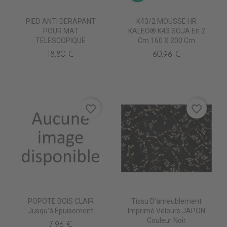
PIED ANTI DERAPANT
K43/2 MOUSSE HR
POUR MAT
KALEO® K43 SOJA En 2
TELESCOPIQUE
Cm 160 X 200 Cm
18,80 €
60,96 €
favorite_border
favorite_border
POPOTE BOIS CLAIR
Tissu D'ameublement
Jusqu'à Épuisement
Imprimé Velours JAPON
Couleur Noir
7,96 €