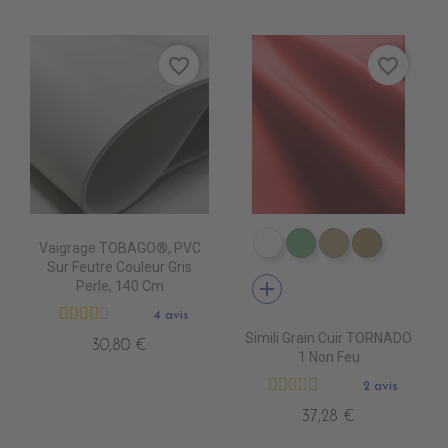
favorite_border
favorite_border
Vaigrage TOBAGO®, PVC
EN3000 NEIGE
EN3010 TURQUOI
EN3020 FICE
EN3030 
Sur Feutre Couleur Gris
add
Perle, 140 Cm
4 avis
Simili Grain Cuir TORNADO
30,80 €
1 Non Feu
2 avis
37,28 €