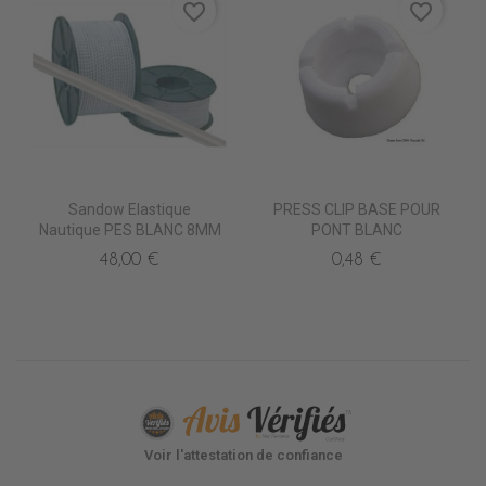
favorite_border
favorite_border
Sandow Elastique
PRESS CLIP BASE POUR
Nautique PES BLANC 8MM
PONT BLANC
48,00 €
0,48 €
Voir l'attestation de confiance