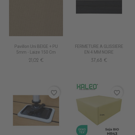
Pavillon Uni BEIGE + PU
FERMETURE A GLISSIERE
5mm - Laize 150 Cm
EN 4 MM NOIRE
21,02 €
37,68 €
favorite_border
favorite_border