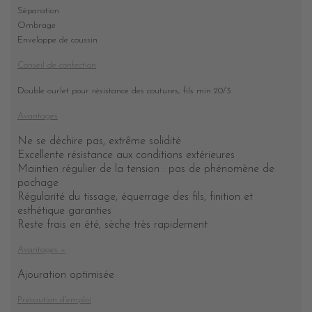
Séparation
Ombrage
Enveloppe de coussin
Conseil de confection
Double ourlet pour résistance des coutures, fils min 20/3
Avantages
Ne se déchire pas, extrême solidité
Excellente résistance aux conditions extérieures
Maintien régulier de la tension : pas de phénomène de
pochage
Régularité du tissage, équerrage des fils, finition et
esthétique garanties
Reste frais en été, sèche très rapidement
Avantages +
Ajouration optimisée
Précaution d'emploi