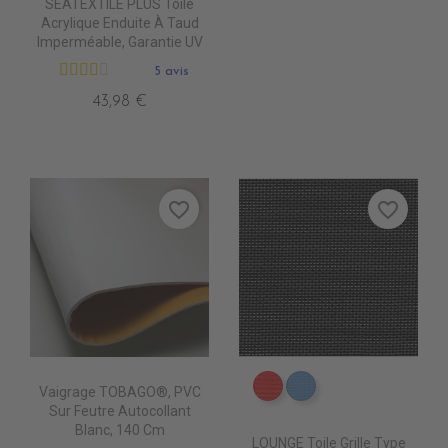
SEATEXTILE PLUS Toile
Acrylique Enduite À Taud
Imperméable, Garantie UV
5 avis
43,98 €
favorite_border
favorite_border
Vaigrage TOBAGO®, PVC
DB0208 ROUGE
DB0224 CIEL
Sur Feutre Autocollant
Blanc, 140 Cm
LOUNGE Toile Grille Type