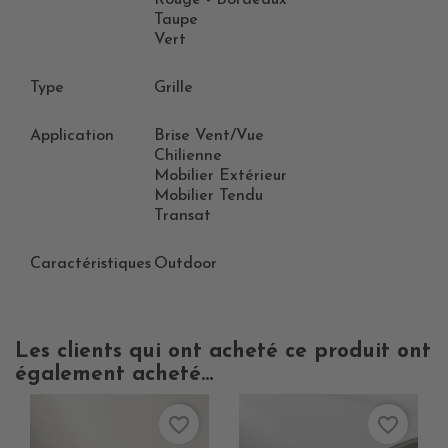
Rouge - Bordeaux
Taupe
Vert
Type
Grille
Application
Brise Vent/vue
Chilienne
Mobilier Extérieur
Mobilier Tendu
Transat
Caractéristiques
Outdoor
Les clients qui ont acheté ce produit ont
également acheté...
favorite_border
favorite_border