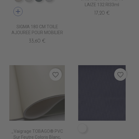
LAIZE 132 Rl33ml
add
17,20 €
SIGMA 180 CM TOILE
AJOUREE POUR MOBILIER
33,60 €
favorite_border
favorite_border
7407-5006 GD BANK
_Vaigrage TOBAGO® PVC
Sur Feutre Coloris Blanc,