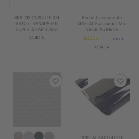
SEA-VISION® 5/10 XXL
Bâche Transparente
183 Cm TRANSPARENT
CRISTAL Épaisseur 1 Mm
SUPER CLEAR Rl33ml
Vendu Au Mètre
24,40 €
3 avis
24,50 €
favorite_border
favorite_border
CRISTAL KARO 4.8/10
DB0209 QUELCY
DB5001 BLANC
DB5003 ACIER
DB0210 ENO