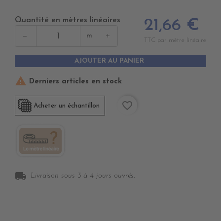
Quantité en mètres linéaires
21,66 €
−
+
m
TTC par mètre linéaire
AJOUTER AU PANIER

Derniers articles en stock
favorite_border
Acheter un échantillon
local_shipping
Livraison sous 3 à 4 jours ouvrés.