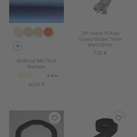
ZIP Chaine 10 Avec
EN4010 IVOIRE
EN4020 BEIGE
EN4040 SIENNE
EN4060 ORANGE
Curseur Double Tirette
add
Blanc 60 Cm
7,52 €
Simili Cuir NAUTILUS
Nautique
4 avis
36,04 €
favorite_border
favorite_border