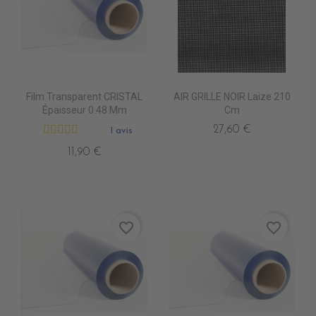
Film Transparent CRISTAL
AIR GRILLE NOIR Laize 210
Épaisseur 0.48 Mm
Cm
27,60 €
1 avis
11,90 €
favorite_border
favorite_border