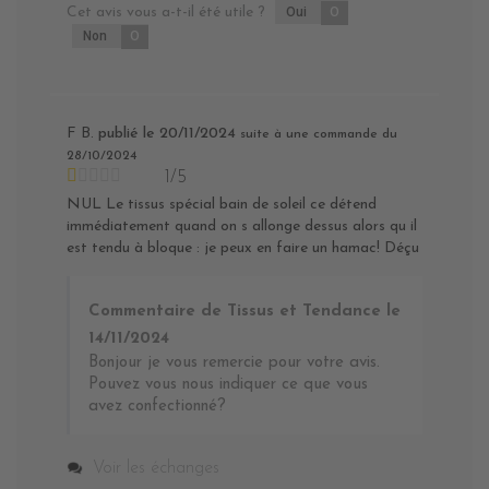
Cet avis vous a-t-il été utile ?
Oui
0
Non
0
F B.
publié le 20/11/2024
suite à une commande du
28/10/2024
1/5
NUL Le tissus spécial bain de soleil ce détend
immédiatement quand on s allonge dessus alors qu il
est tendu à bloque : je peux en faire un hamac! Déçu
Commentaire de Tissus et Tendance le
14/11/2024
Bonjour je vous remercie pour votre avis.
Pouvez vous nous indiquer ce que vous
avez confectionné?
Voir les échanges