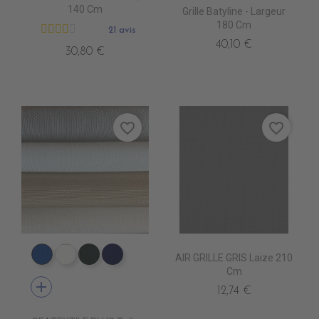
140 Cm
Grille Batyline - Largeur
180 Cm
21 avis
40,10 €
30,80 €
favorite_border
favorite_border
AIR GRILLE GRIS Laize 210
PT0540 ROYAL BLUE
PT0500 WHITE
PT0570 FOREST GREEN
PT0480 MARINE BLUE
Cm
add
12,74 €