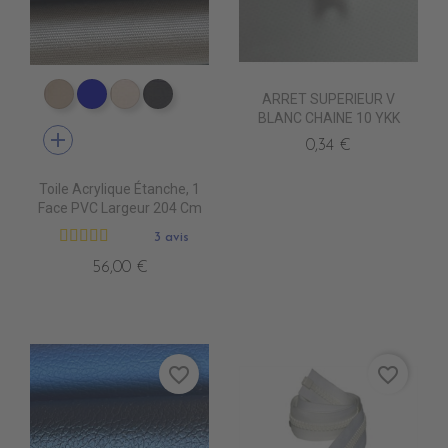
ARRET SUPERIEUR V
PR1590 PARIS BEIGE
PR1480 MARINE BLUE
PR1790 BEIGE CLAIR
PR1890 ANTHRACITE
BLANC CHAINE 10 YKK
add
0,34 €
Toile Acrylique Étanche, 1
Face PVC Largeur 204 Cm
3 avis
56,00 €
favorite_border
favorite_border