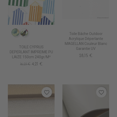
Toile Bâche Outdoor
IM0805 FAUVE
IM0807 POLYGONIA
Acrylique Déperlante
MAGELLAN Couleur Blanc
TOILE CYPRUS
Garantie UV
DEPERLANT IMPREIME PU
28,15 €
LAIZE 150cm 240gr/m²
4,21 €
16,21 €
favorite_border
favorite_border