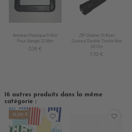
Anneau Plastique D Noir
ZIP Chaine 10 Avec
Pour Sangle 25 Mm
Curseur Double Tirette Noir
60 Cm
0,38 €
7,70 €
16 autres produits dans la même
catégorie :
-12,00 €
favorite_border
favorite_border