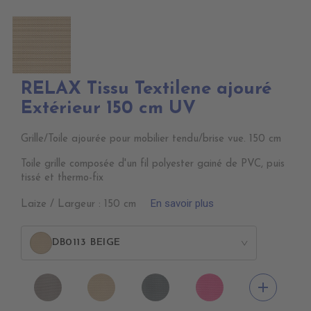
RELAX Tissu Textilene ajouré
Extérieur 150 cm UV
Grille/Toile ajourée pour mobilier tendu/brise vue. 150 cm
Toile grille composée d'un fil polyester gainé de PVC, puis
tissé et thermo-fix
En savoir plus
Laize / Largeur : 150 cm
DB0113 BEIGE
>
DB0104
DB0113
DB0114
DB0112
add
TAUPE
BEIGE
GRIS
FUSHIA
FONCE