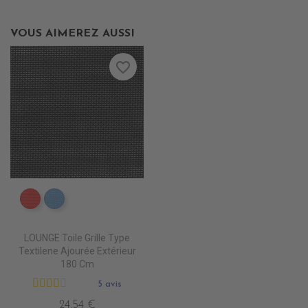
VOUS AIMEREZ AUSSI
favorite_border
DB0208 ROUGE
DB0224 CIEL
LOUNGE Toile Grille Type
Textilene Ajourée Extérieur
180 Cm
5 avis
24,54 €