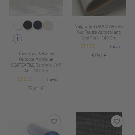
Vaigrage TOBAGO® PVC
PR0500 WHITE
PR0600 BLACK
PR0560 GRAND BANK
PR0520 OYSTER
Sur Feutre Autocollant,
add
Gris Perle, 140 Cm
6 avis
Toile Taud & Bâche
49,90 €
Outdoor Acrylique
SEATEXTILE Garantie UV 5
Ans, 152 Cm
4 avis
37,64 €
favorite_border
favorite_border