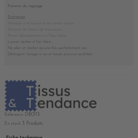
Prévenir du raguage
Entretien
Nettoyer à la brosse et au savon neutre.
Eliminer les foyers de moisissure.
Rincer abondamment à l'eau claire.
Laisser sécher à l'air libre.
Ne plier et stocker
qu'une fois parfaitement sec
.
Détergent, lavage à sec et haute pression prohibés
.
DB0113
Référence
3 Produits
En stock
Fiche technique