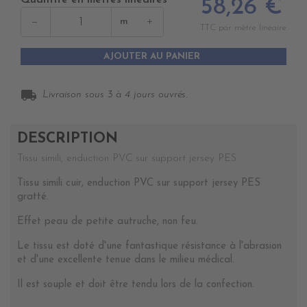
Quantité en mètres linéaires
58,26 €
−
+
m
TTC par mètre linéaire
AJOUTER AU PANIER
local_shipping
Livraison sous 3 à 4 jours ouvrés.
DESCRIPTION
Tissu simili, enduction PVC sur support jersey PES
Tissu simili cuir, enduction PVC sur support jersey PES
gratté.
Effet peau de petite autruche, non feu.
Le tissu est doté d'une fantastique résistance à l'abrasion
et d'une excellente tenue dans le milieu médical.
Il est souple et doit être tendu lors de la confection.