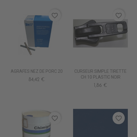
favorite_border
favorite_border
AGRAFES NEZ DE PORC 20
CURSEUR SIMPLE TIRETTE
CH 10 PLASTIC NOIR
84,42 €
1,86 €
favorite_border
favorite_border