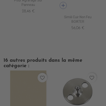
Pour Agrafage Sur
add
Panneau
28,46 €
Simili Cuir Non Feu
BOATER
56,06 €
16 autres produits dans la même
catégorie :
favorite_border
favorite_border