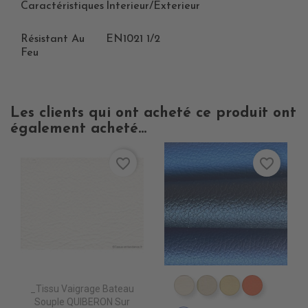
Caractéristiques
Interieur/Exterieur
Résistant Au
EN1021 1/2
Feu
Les clients qui ont acheté ce produit ont
également acheté...
favorite_border
favorite_border
_Tissu Vaigrage Bateau
EN4010 IVOIRE
EN4020 BEIGE
EN4040 SIEN
EN4060 
Souple QUIBERON Sur