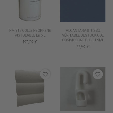
NM 317 COLLE NEOPRENE
ALCANTARA® TISSU
PISTOLABLE En 5 L
VÉRITABLE DESTOCK COL
COMMODORE BLUE 1.9ML
123,02 €
77,59 €
favorite_border
favorite_border