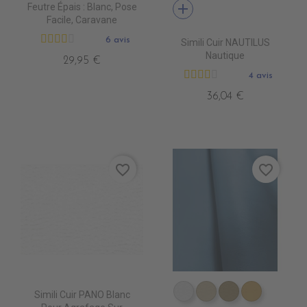
add
Feutre Épais : Blanc, Pose
Facile, Caravane
6 avis
Simili Cuir NAUTILUS
Nautique
29,95 €
4 avis
36,04 €
favorite_border
favorite_border
Simili Cuir PANO Blanc
EN3500 BLANC
EN3510 IVOIRE
EN3520 MAST
EN3530 