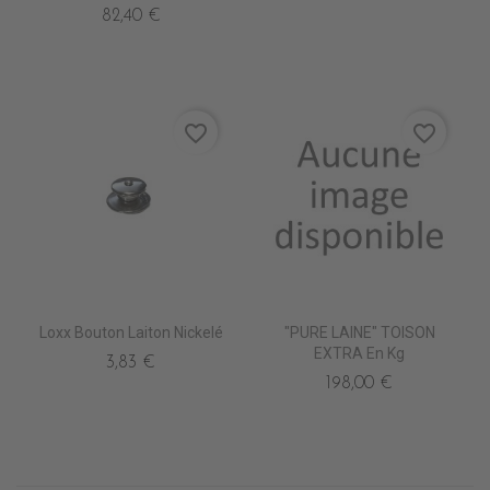
82,40 €
favorite_border
favorite_border
Loxx Bouton Laiton Nickelé
"PURE LAINE" TOISON
EXTRA En Kg
3,83 €
198,00 €