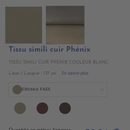
Tissu simili cuir Phénix
TISSU SIMILI CUIR PHENIX COULEUR BLANC
En savoir plus
Laize / Largeur : 137 cm
ER0560 FASS
>
ER0560
ER0620
ER0590
ER0570
FASS
CLARET
CHOCOLAT
CAVIAR