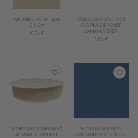
AIR GRILLE IVOIRE Laize
TENAX LOXX MALE INOX
210 Cm
SUR PLAQUE RONDE
24mm À VISSER
12,74 €
5,86 €
favorite_border
favorite_border
AGRIPPANT $ ADHESIVE $
ALCANTARA® TISSU
50 MM BLC CROCHET
VÉRITABLE DESTOCK COL