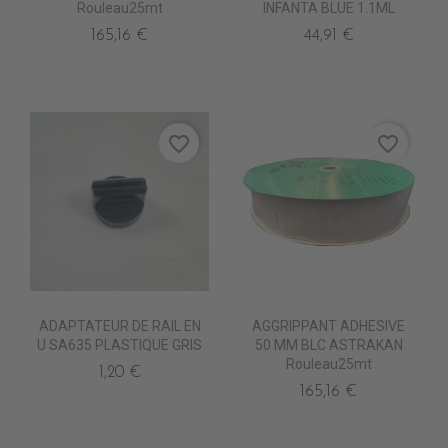
Rouleau25mt
INFANTA BLUE 1.1ML
165,16 €
44,91 €
favorite_border
favorite_border
ADAPTATEUR DE RAIL EN
AGGRIPPANT ADHESIVE
U SA635 PLASTIQUE GRIS
50 MM BLC ASTRAKAN
Rouleau25mt
1,20 €
165,16 €