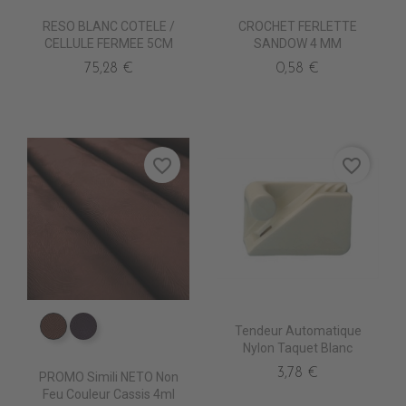
RESO BLANC COTELE /
CROCHET FERLETTE
CELLULE FERMEE 5CM
SANDOW 4 MM
75,28 €
0,58 €
favorite_border
favorite_border
Tendeur Automatique
ED5050 BROU
ED5140 AUBERGINE
Nylon Taquet Blanc
3,78 €
PROMO Simili NETO Non
Feu Couleur Cassis 4ml