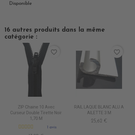
Disponible
16 autres produits dans la même
catégorie :
favorite_border
favorite_border
ZIP Chaine 10 Avec
RAIL LAQUE BLANC ALU A
Curseur Double Tirette Noir
AILETTE 3 M
1,70 M
25,62 €
1 avis