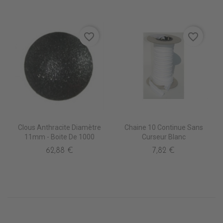
favorite_border
favorite_border
Clous Anthracite Diamètre
Chaine 10 Continue Sans
11mm - Boite De 1000
Curseur Blanc
62,88 €
7,82 €