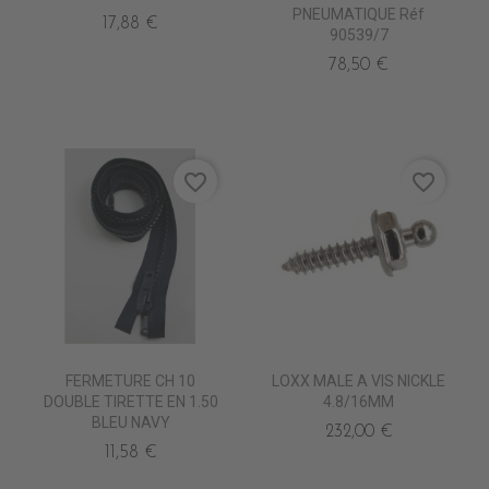
PNEUMATIQUE Réf
17,88 €
90539/7
78,50 €
favorite_border
favorite_border
FERMETURE CH 10
LOXX MALE A VIS NICKLE
DOUBLE TIRETTE EN 1.50
4.8/16MM
BLEU NAVY
232,00 €
11,58 €