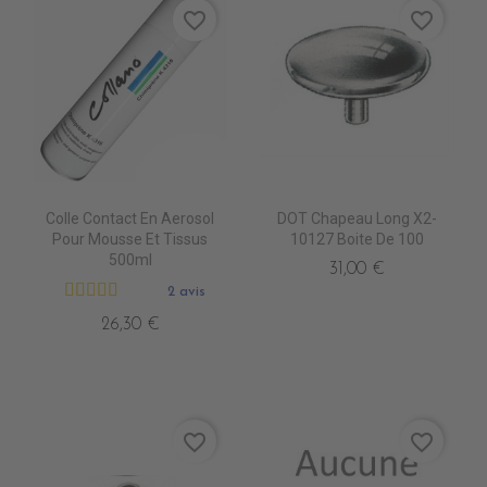
favorite_border
favorite_border
Colle Contact En Aerosol
DOT Chapeau Long X2-
Pour Mousse Et Tissus
10127 Boite De 100
500ml
31,00 €
2 avis
26,30 €
favorite_border
favorite_border