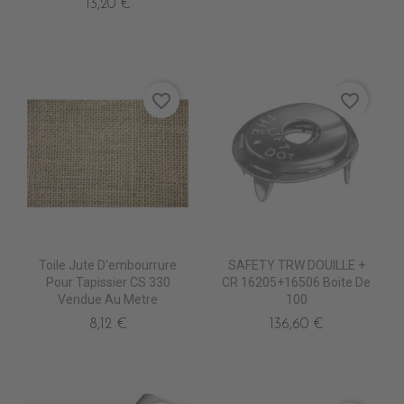
13,20 €
favorite_border
favorite_border
Toile Jute D'embourrure
SAFETY TRW DOUILLE +
Pour Tapissier CS 330
CR 16205+16506 Boite De
Vendue Au Metre
100
8,12 €
136,60 €