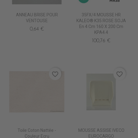
ANNEAU BRISE POUR
35FX/4 MOUSSE HR
VENTOUSE
KALEO® K35 ROSE SOJA
En 4 Cm 160 X 200 Cm
0,64 €
KPA4.4
100,76 €
favorite_border
favorite_border
Toile Coton Nattée -
MOUSSE ASSISE IVECO
Couleur Ecru
EUROCARGO