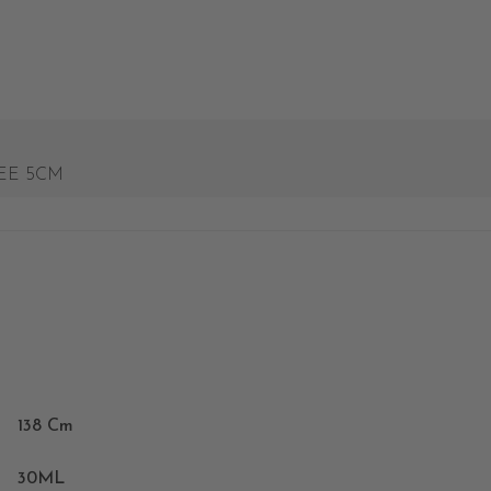
EE 5CM
138 Cm
30ML