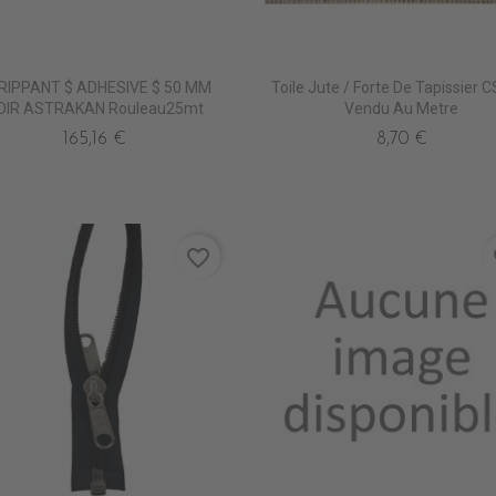
RIPPANT $ ADHESIVE $ 50 MM
Toile Jute / Forte De Tapissier 
OIR ASTRAKAN Rouleau25mt
Vendu Au Metre
165,16 €
8,70 €
favorite_border
fa