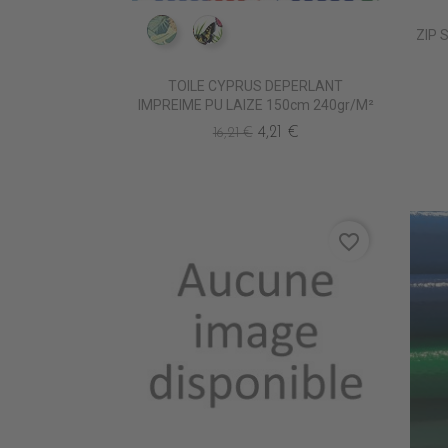
ZIP 
IM0805 FAUVE
IM0807 POLYGONIA
TOILE CYPRUS DEPERLANT
IMPREIME PU LAIZE 150cm 240gr/m²
4,21 €
16,21 €
favorite_border