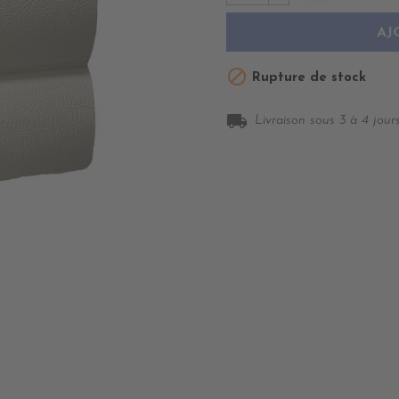
AJ

Rupture de stock
local_shipping
Livraison sous 3 à 4 jours