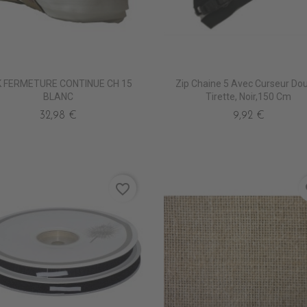
K FERMETURE CONTINUE CH 15
Zip Chaine 5 Avec Curseur Do
BLANC
Tirette, Noir,150 Cm
32,98 €
9,92 €
favorite_border
fa