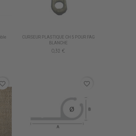
uble
CURSEUR PLASTIQUE CH 5 POUR FAG
BLANCHE
0,32 €
vorite_border
favorite_border