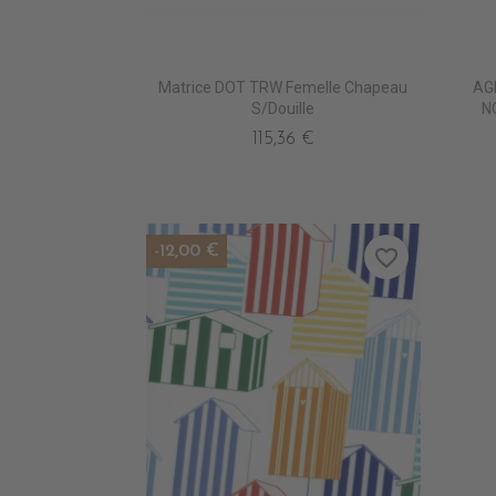
Matrice DOT TRW Femelle Chapeau
AG
S/Douille
N
115,36 €
-12,00 €
favorite_border