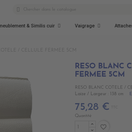
meublement & Similis cuir
Vaigrage
Attaches
COTELE / CELLULE FERMEE 5CM
RESO BLANC C
FERMEE 5CM
RESO BLANC COTELE / 
E
Laize / Largeur : 138 cm
75,28 €
TTC
Quantité
favorite_border