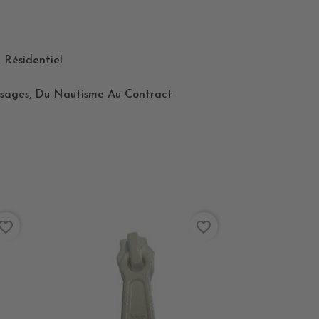
 Résidentiel
 Usages, Du Nautisme Au Contract
vorite_border
favorite_border