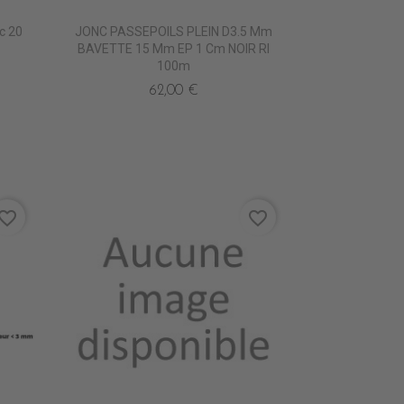
c 20
JONC PASSEPOILS PLEIN D3.5 Mm
BAVETTE 15 Mm EP 1 Cm NOIR Rl
100m
62,00 €
vorite_border
favorite_border