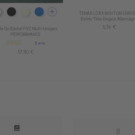
add
TENAX LOXX BOUTON CHRO
PE0400 BLANC
PE0440 NOIR
PE0490 IVOIRE
PE0410 BLEU ROYAL
Petite Tête Origine Allemag
5,36 €
ile De Bâche PVC Multi-Usages
PERFORMANCE
2 avis
37,50 €