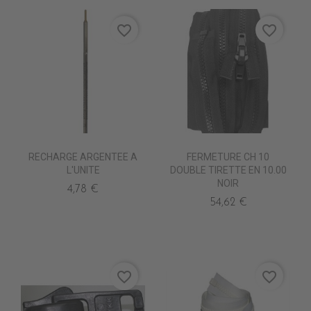
favorite_border
favorite_border
RECHARGE ARGENTEE A
FERMETURE CH 10
L'UNITE
DOUBLE TIRETTE EN 10.00
NOIR
4,78 €
54,62 €
favorite_border
favorite_border