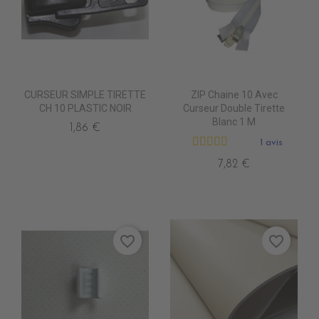
CURSEUR SIMPLE TIRETTE
ZIP Chaine 10 Avec
CH 10 PLASTIC NOIR
Curseur Double Tirette
Blanc 1 M
1,86 €
1 avis
7,82 €
favorite_border
favorite_border