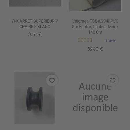
YKK ARRET SUPERIEUR V
Vaigrage TOBAGO® PVC
CHAINE 5 BLANC
Sur Feutre, Couleur Ivoire,
140 Cm
0,46 €
4 avis
32,80 €
favorite_border
favorite_border