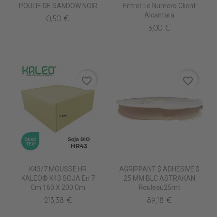
POULIE DE SANDOW NOIR
Entrer Le Numero Client
Alcantara
0,50 €
3,00 €
favorite_border
favorite_border
K43/7 MOUSSE HR
AGRIPPANT $ ADHESIVE $
KALEO® K43 SOJA En 7
25 MM BLC ASTRAKAN
Cm 160 X 200 Cm
Rouleau25mt
213,38 €
89,18 €