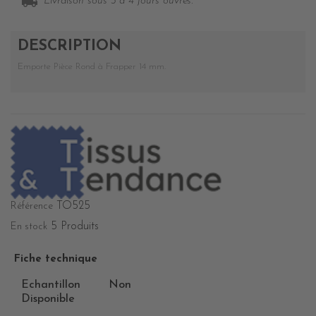
local_shipping
Livraison sous 3 à 4 jours ouvrés.
DESCRIPTION
Emporte Pièce Rond à Frapper 14 mm.
TO525
Référence
5 Produits
En stock
Fiche technique
Echantillon
Non
Disponible