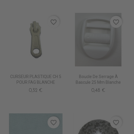
favorite_border
favorite_border
CURSEUR PLASTIQUE CH 5
Boucle De Serrage À
POUR FAG BLANCHE
Bascule 25 Mm Blanche
0,32 €
0,48 €
favorite_border
favorite_border