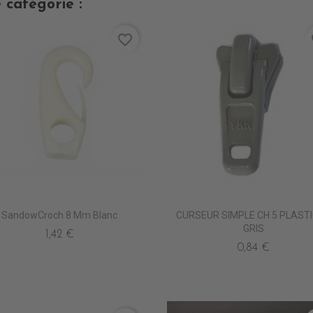
 catégorie :
favorite_border
fa
SandowCroch 8 Mm Blanc
CURSEUR SIMPLE CH 5 PLAST
GRIS
1,42 €
0,84 €