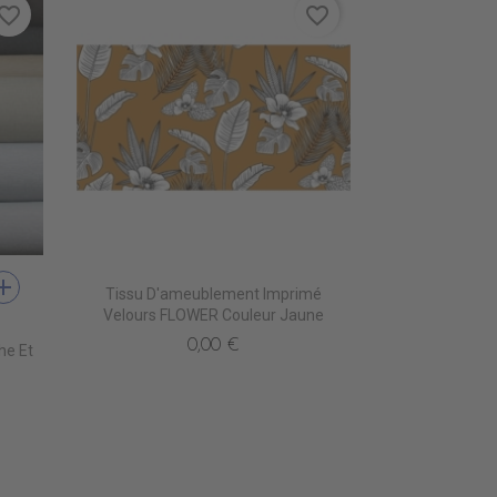
vorite_border
favorite_border
dd
Tissu D'ameublement Imprimé
R
E FONCE
MARBRE WOOD
4470 MARBRE BLACK
Velours FLOWER Couleur Jaune
0,00 €
he Et