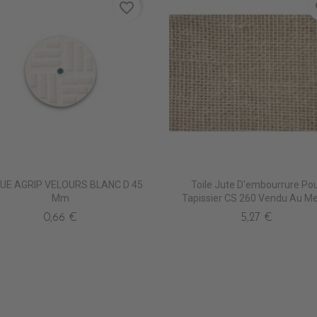
favorite_border
fa
UE AGRIP VELOURS BLANC D 45
Toile Jute D'embourrure Po
Mm
Tapissier CS 260 Vendu Au Me
0,66 €
5,27 €