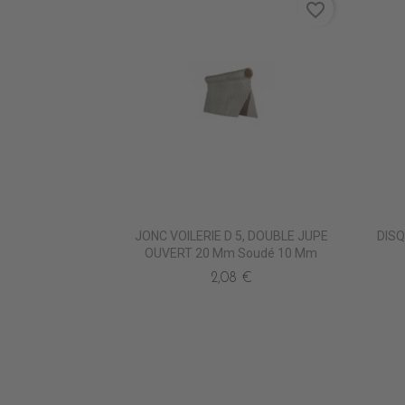
favorite_border
JONC VOILERIE D 5, DOUBLE JUPE
DISQ
OUVERT 20 Mm Soudé 10 Mm
2,08 €