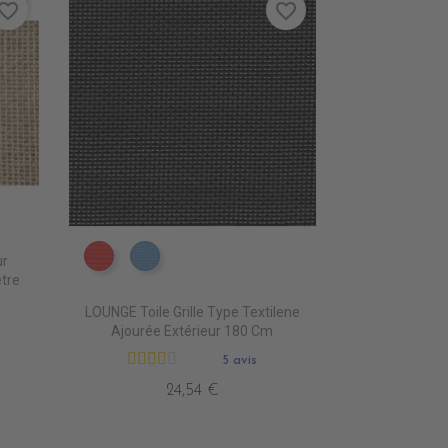
vorite_border
favorite_border
ur
DB0208 ROUGE
DB0224 CIEL
tre
LOUNGE Toile Grille Type Textilene
Ajourée Extérieur 180 Cm
5 avis
24,54 €