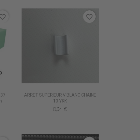
vorite_border
favorite_border
K37
ARRET SUPERIEUR V BLANC CHAINE
m
10 YKK
0,34 €