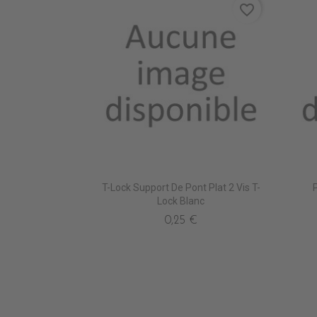
favorite_border
T-Lock Support De Pont Plat 2 Vis T-
Lock Blanc
0,25 €