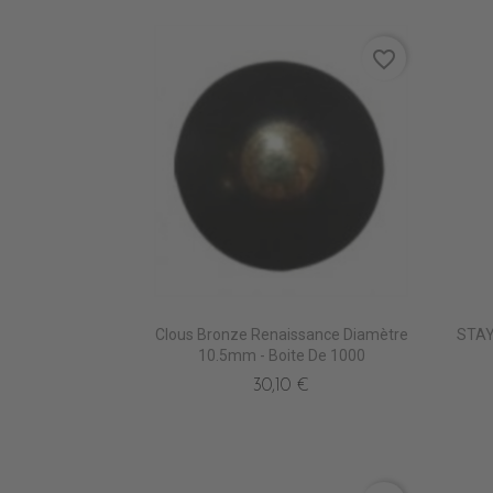
favorite_border
Clous Bronze Renaissance Diamètre
STAY
10.5mm - Boite De 1000
30,10 €