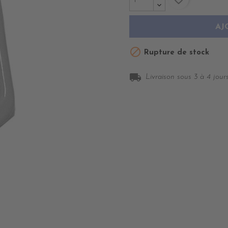
AJ

Rupture de stock
local_shipping
Livraison sous 3 à 4 jours