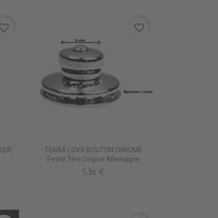
vorite_border
favorite_border
IQUE
TENAX LOXX BOUTON CHROME
Petite Tête Origine Allemagne
5,36 €