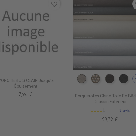
favorite_border
fa
a
POPOTE BOIS CLAIR Jusqu'à
DD4080 MARBRE CLAI
DD4090 MARBR
DD4220 
DD
Épuisement
7,96 €
Porquerolles Chiné Toile De Bâc
Coussin Extérieur
2 avis
28,32 €