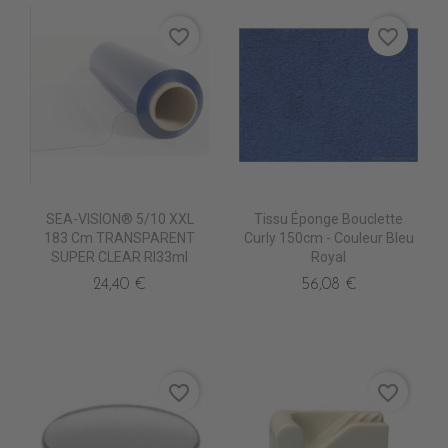
favorite_border
favorite_border
SEA-VISION® 5/10 XXL
Tissu Éponge Bouclette
183 Cm TRANSPARENT
Curly 150cm - Couleur Bleu
SUPER CLEAR Rl33ml
Royal
24,40 €
56,08 €
favorite_border
favorite_border