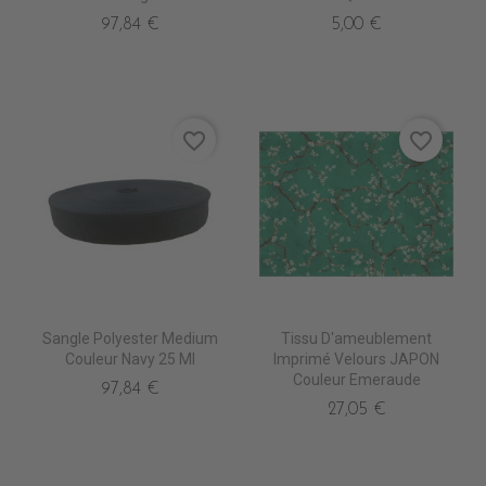
97,84 €
5,00 €
favorite_border
favorite_border
Sangle Polyester Medium
Tissu D'ameublement
Couleur Navy 25 Ml
Imprimé Velours JAPON
Couleur Emeraude
97,84 €
27,05 €