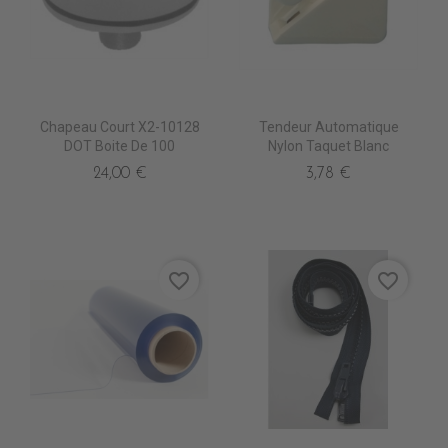
Chapeau Court X2-10128
Tendeur Automatique
DOT Boite De 100
Nylon Taquet Blanc
24,00 €
3,78 €
favorite_border
favorite_border