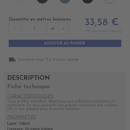
BLANC
CACHOU
CHARRON
AUBERGINE
Quantité en mètres linéaires
33,58 €
−
+
m
TTC par mètre linéaire
AJOUTER AU PANIER
local_shipping
Livraison sous 3 à 4 jours ouvrés.
DESCRIPTION
Fiche technique
CARACTÉRISTIQUES
Tissu à effet métallisé. Ideal pour une utilisation intérieure et
extérieure. Ce tissu possède une grande résistance aux couleurs
UV, et est adapté pour la petite enfance.
PROPRIÉTÉS
Laize: 138cm
Longueur: 20 mètre linéaire