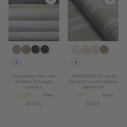
DD4080 MARBRE CLAIR
DD4090 MARBRE FONCE
DD4220 MARBRE WOOD
DD4470 MARBRE BLACK
DD4010 DUNE
DD4020 SWIN CA
DD4030 CAN
DD4040 
add
add
Porquerolles Chiné Toile
_PORQUEROLLES Toile De
De Bâche Et Coussin
Bâche Et Coussin Extérieur
Extérieur
Garantie UV
2 avis
6 avis
28,32 €
12,00 €