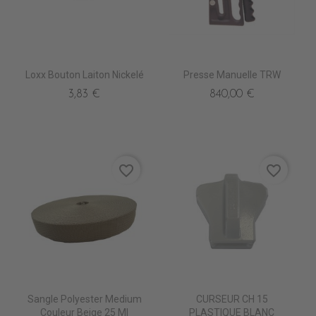
Loxx Bouton Laiton Nickelé
Presse Manuelle TRW
3,83 €
840,00 €
favorite_border
favorite_border
Sangle Polyester Medium
CURSEUR CH 15
Couleur Beige 25 Ml
PLASTIQUE BLANC