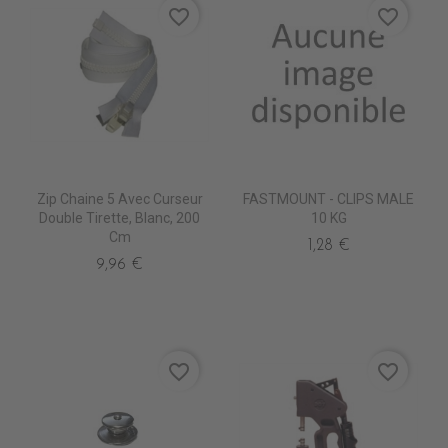
favorite_border
favorite_border
Zip Chaine 5 Avec Curseur
FASTMOUNT - CLIPS MALE
Double Tirette, Blanc, 200
10 KG
Cm
1,28 €
9,96 €
favorite_border
favorite_border