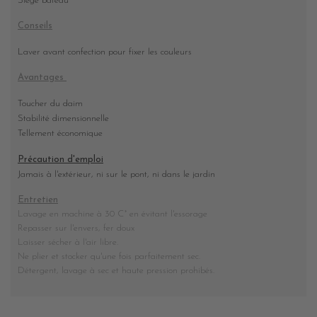
Siège bateau
Conseils
Laver avant confection pour fixer les couleurs
Avantages
Toucher du daim
Stabilité dimensionnelle
Tellement économique
Précaution d'emploi
Jamais à l'extérieur, ni sur le pont, ni dans le jardin
Entretien
Lavage en machine à 30 C° en évitant l'essorage
Repasser sur l'envers, fer doux
Laisser sécher à l'air libre.
Ne plier et stocker
qu'une fois parfaitement sec
.
Détergent, lavage à sec et haute pression prohibés
.