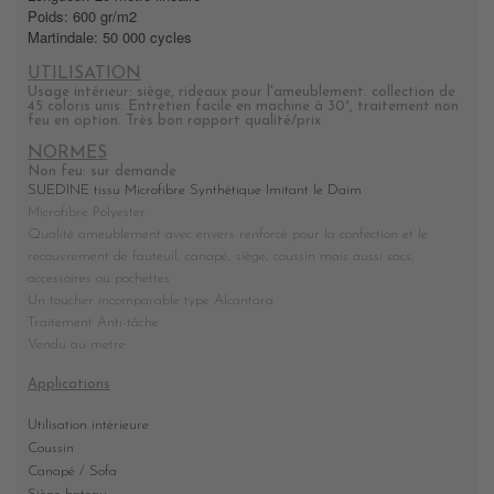
Poids: 600 gr/m2
Martindale: 50 000 cycles
UTILISATION
Usage intérieur: siège, rideaux pour l'ameublement. collection de
45 coloris unis. Entretien facile en machine à 30°, traitement non
feu en option. Très bon rapport qualité/prix
NORMES
Non feu: sur demande
SUEDINE tissu Microfibre Synthétique Imitant le Daim
Microfibre Polyester
Qualité ameublement avec envers renforcé
pour la confection et le
recouvrement de fauteuil, canapé, siège, coussin mais aussi sacs,
accessoires ou pochettes
Un toucher incomparable
type Alcantara
Traitement Anti-tâche
Vendu au metre
Applications
Utilisation intérieure
Coussin
Canapé / Sofa