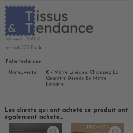
TA5002
Référence
205 Produits
En stock
Fiche technique
Unite_vente
€ / Mètre Linéaire. Choisissez La
Quantité Désirée En Mètre
Linéaire
Les clients qui ont acheté ce produit ont
également acheté...
PROMO !
favorite_border
favorite_border