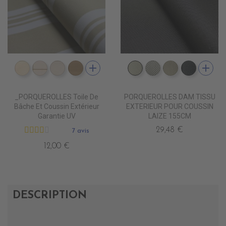
add
add
DD4010 DUNE
DD4020 SWIN CANVAS
DD4030 CANVAS
DD4040 BEIGE
DD5500 BLANC INFINI
DD5501 BLANC D
DD5502 ZEP
DD5503
_PORQUEROLLES Toile De
PORQUEROLLES DAM TISSU
Bâche Et Coussin Extérieur
EXTERIEUR POUR COUSSIN
Garantie UV
LAIZE 155CM
29,48 €
7 avis
12,00 €
DESCRIPTION