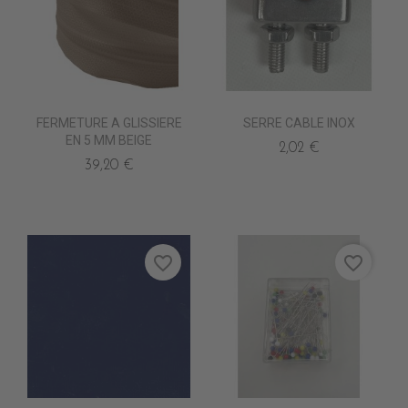
FERMETURE A GLISSIERE
SERRE CABLE INOX
EN 5 MM BEIGE
2,02 €
39,20 €
favorite_border
favorite_border