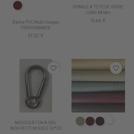
EPINGLE A TETE DE VERRE
PE0630 BORDEAUX suppr
LONG 48 Mm
15,66 €
Bâche PVC Multi-Usages
PERFORMANCE
37,50 €
favorite_border
favorite_border
ER0570 C
MOUSQUETON A OEIL
ER0560 FASS
ER0620 CLARET
ER0590 CHO
INOX PETIT MODELE 50*23