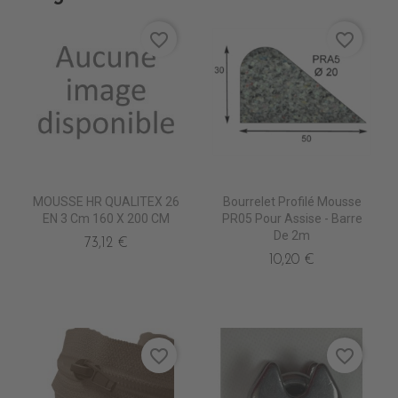
favorite_border
favorite_border
MOUSSE HR QUALITEX 26
Bourrelet Profilé Mousse
EN 3 Cm 160 X 200 CM
PR05 Pour Assise - Barre
De 2m
73,12 €
10,20 €
favorite_border
favorite_border