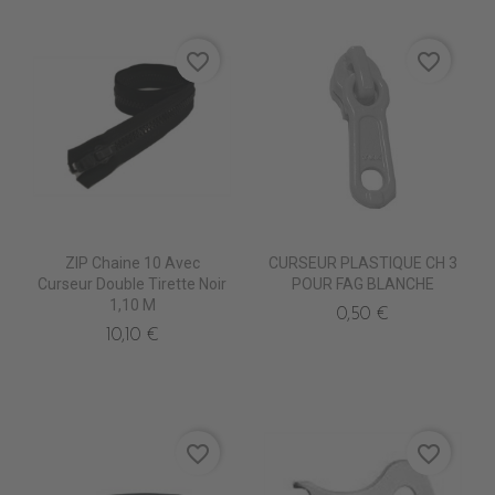
favorite_border
favorite_border
ZIP Chaine 10 Avec
CURSEUR PLASTIQUE CH 3
Curseur Double Tirette Noir
POUR FAG BLANCHE
1,10 M
0,50 €
10,10 €
favorite_border
favorite_border