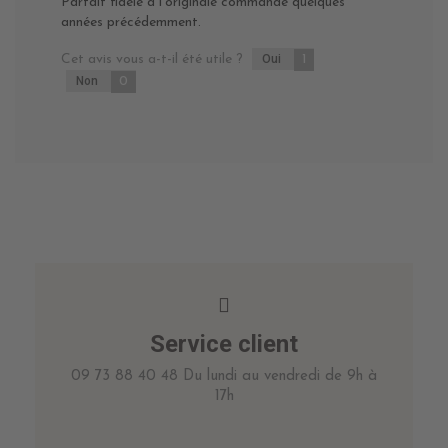
Parfait fidèle à l'originale commandé quelques
années précédemment.
Cet avis vous a-t-il été utile ?
Oui
1
Non
0
Service client
09 73 88 40 48 Du lundi au vendredi de 9h à
17h