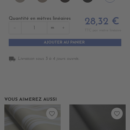
CLAIR
FONCE
WOOD
BLACK
Quantité en mètres linéaires
28,32 €
−
+
m
TTC par mètre linéaire
AJOUTER AU PANIER
local_shipping
Livraison sous 3 à 4 jours ouvrés.
VOUS AIMEREZ AUSSI
favorite_border
favorite_border