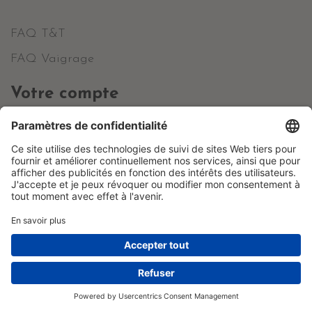
FAQ T&T
FAQ Vaigrage
Votre compte
Informations personnelles
Commandes
Avoirs
Adresses