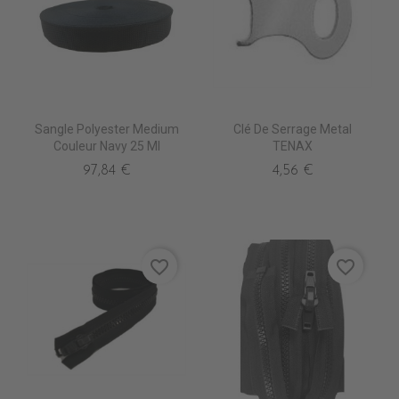
Sangle Polyester Medium
Clé De Serrage Metal
Couleur Navy 25 Ml
TENAX
97,84 €
4,56 €
favorite_border
favorite_border