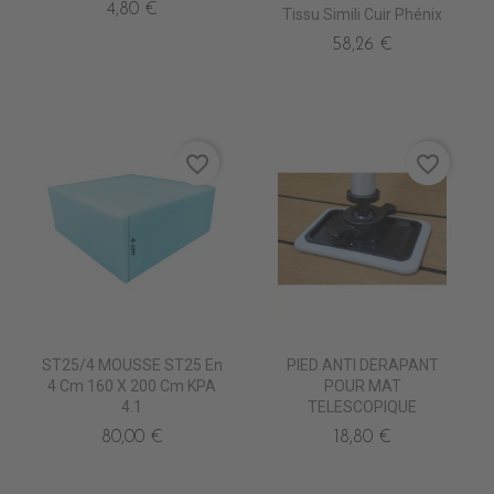
4,80 €
Tissu Simili Cuir Phénix
58,26 €
favorite_border
favorite_border
ST25/4 MOUSSE ST25 En
PIED ANTI DERAPANT
4 Cm 160 X 200 Cm KPA
POUR MAT
4.1
TELESCOPIQUE
80,00 €
18,80 €