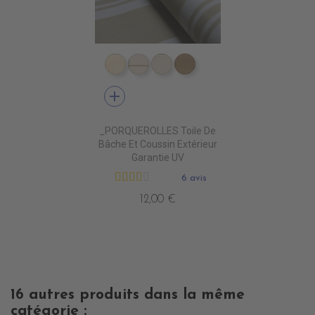
DD4010 DUNE
DD4020 SWIN CANVAS
DD4030 CANVAS
DD4040 BEIGE
add
_PORQUEROLLES Toile De
Bâche Et Coussin Extérieur
Garantie UV
6 avis
12,00 €
16 autres produits dans la même
catégorie :