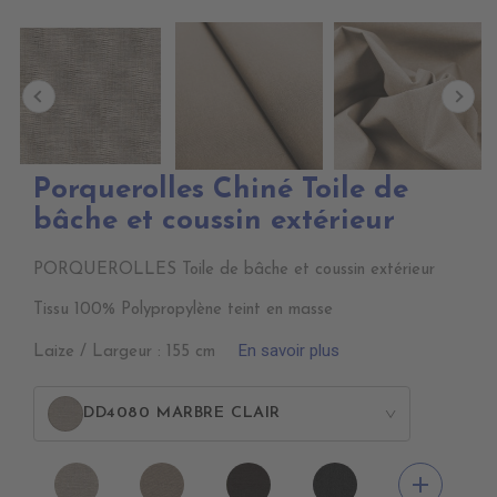
Porquerolles Chiné Toile de
bâche et coussin extérieur
PORQUEROLLES Toile de bâche et coussin extérieur
Tissu 100% Polypropylène teint en masse
En savoir plus
Laize / Largeur : 155 cm
DD4080 MARBRE CLAIR
>
DD4080
DD4090
DD4220
DD4470
add
MARBRE
MARBRE
MARBRE
MARBRE