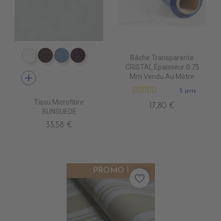
Bâche Transparente
TA5002 BLANC
TA5005 CACHOU
TA5039 CHARRON
TA5048 AUBERGINE
CRISTAL Épaisseur 0.75
add
Mm Vendu Au Mètre
5 avis
Tissu Microfibre
17,80 €
SUNSUEDE
33,58 €
PROMO !
favorite_border