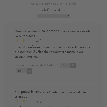
Calculé à partir de
2
avis client(s)
Trier l'affichage des avis :
David S.
publié le 26/02/2025
suite à une commande
du 09/02/2025
4/5
Produit conforme à mon besoin. Facile à travailler et
à assembler. S’effiloche rapidement même avec
ciseaux cranteur.
Cet avis vous a-t-il été utile ?
Oui
0
Non
0
F T.
publié le 11/12/2024
suite à une commande du
25/11/2024
5/5