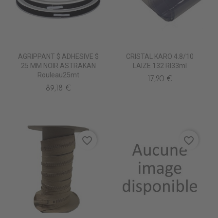
AGRIPPANT $ ADHESIVE $
CRISTAL KARO 4.8/10
25 MM NOIR ASTRAKAN
LAIZE 132 Rl33ml
Rouleau25mt
17,20 €
89,18 €
favorite_border
favorite_border