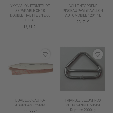
YKK VISLON FERMETURE
COLLE NEOPRENE
SEPARABLE CH 10
PINCEAU PAVI (PAVILLON
DOUBLE TIRETTE EN 2.00
AUTOMOBILE 120°) 1L
BEIGE
20,17 €
13,34 €
favorite_border
favorite_border
DUAL LOCK AUTO-
TRIANGLE VELUM INOX
AGRIPPANT 25MM
POUR SANGLE 50MM
Rupture 2000kg
44,40 €