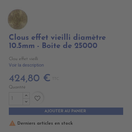
Clous effet vieilli diamètre
10.5mm - Boite de 25000
Clou effet vieilli
Voir la description
424,80 €
TTC
Quantité
favorite_border
AJOUTER AU PANIER

Derniers articles en stock