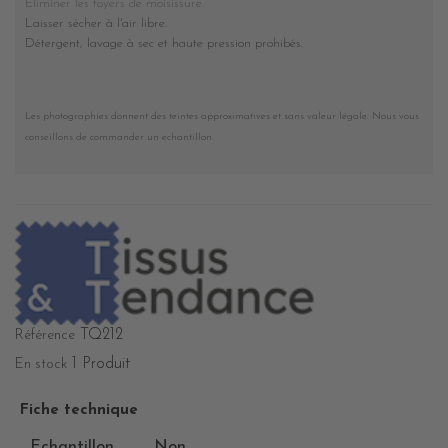
Eliminer les foyers de moisissure.
Laisser sécher à l'air libre.
Détergent, lavage à sec et haute pression prohibés
.
Les photographies donnent des teintes approximatives et sans valeur légale. Nous vous
conseillons de commander un echantillon.
TQ212
Référence
1 Produit
En stock
Fiche technique
Echantillon
Non