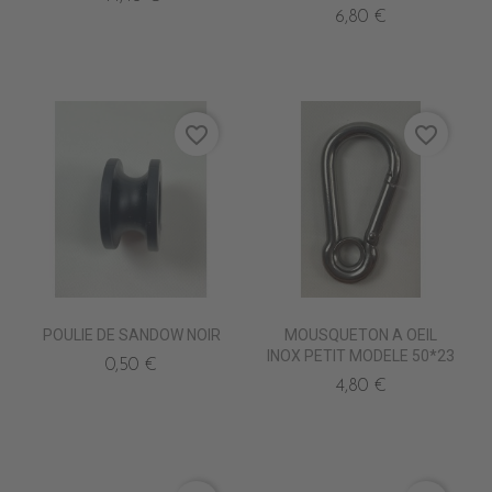
6,80 €
favorite_border
favorite_border
POULIE DE SANDOW NOIR
MOUSQUETON A OEIL
INOX PETIT MODELE 50*23
0,50 €
4,80 €