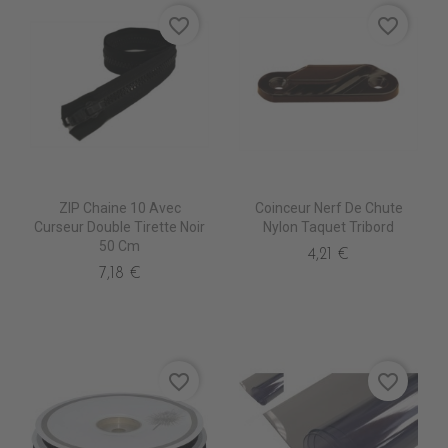
favorite_border
favorite_border
ZIP Chaine 10 Avec
Coinceur Nerf De Chute
Curseur Double Tirette Noir
Nylon Taquet Tribord
50 Cm
4,21 €
7,18 €
favorite_border
favorite_border