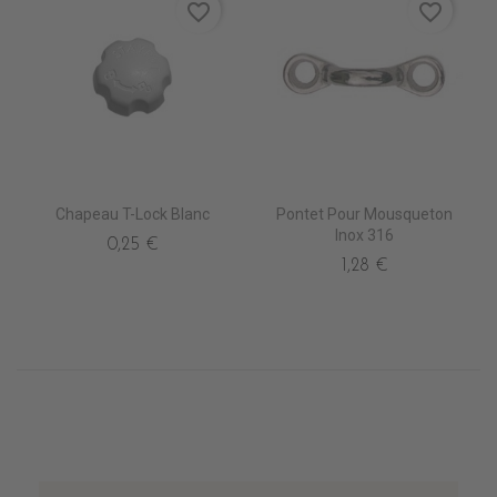
favorite_border
favorite_border
Chapeau T-Lock Blanc
Pontet Pour Mousqueton
Inox 316
0,25 €
1,28 €