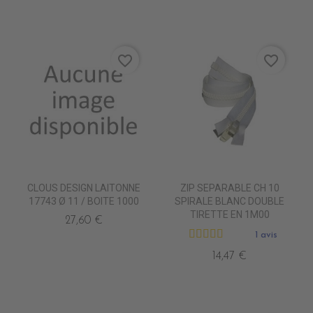
favorite_border
favorite_border
CLOUS DESIGN LAITONNE
ZIP SEPARABLE CH 10
17743 Ø 11 / BOITE 1000
SPIRALE BLANC DOUBLE
TIRETTE EN 1M00
27,60 €
1 avis
14,47 €