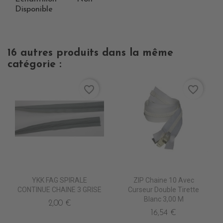
Disponible
16 autres produits dans la même
catégorie :
favorite_border
favorite_border
YKK FAG SPIRALE
ZIP Chaine 10 Avec
CONTINUE CHAINE 3 GRISE
Curseur Double Tirette
Blanc 3,00 M
2,00 €
16,54 €