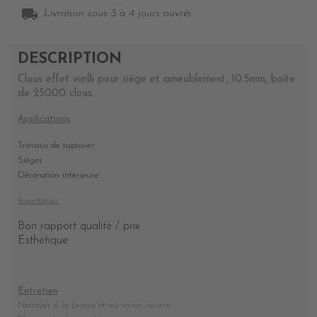
local_shipping
Livraison sous 3 à 4 jours ouvrés.
DESCRIPTION
Clous effet vieilli pour siège et ameublement, 10.5mm, boite
de 25000 clous.
Applications
Travaux de tapissier
Sièges
Décoration intérieure
Avantages
Bon rapport qualité / prix
Esthétique
Entretien
Nettoyer à la brosse et au savon neutre.