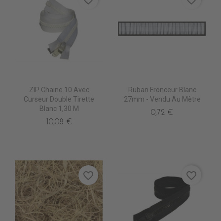
favorite_border
favorite_border
ZIP Chaine 10 Avec
Ruban Fronceur Blanc
Curseur Double Tirette
27mm - Vendu Au Mètre
Blanc 1,30 M
0,72 €
10,08 €
favorite_border
favorite_border