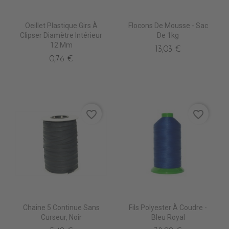
Oeillet Plastique Girs À
Flocons De Mousse - Sac
Clipser Diamètre Intérieur
De 1kg
12 Mm
13,03 €
0,76 €
favorite_border
favorite_border
Chaine 5 Continue Sans
Fils Polyester À Coudre -
Curseur, Noir
Bleu Royal