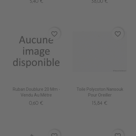
5,40 €
38,00 €
favorite_border
favorite_border
Ruban Doublure 20 Mm -
Toile Polycoton Nansouk
Vendu Au Mètre
Pour Oreiller
0,60 €
15,84 €