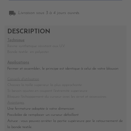
local_shipping
Livraison sous 3 à 4 jours ouvrés.
DESCRIPTION
Technique
Resine synthétique résistant aux U.V.
Bande textile en polyester
Applications
Fermer et assembler, le principe est identique à celui de votre blouson
Conseils d'utilisation
Choisiez la taille superieur la plus approchante
Si besoin ajustez en coupant l'extremité superieure
Bloquez l'échappement du curseur avec les arret et accessoires
Avantages
Une fermeture adaptée à votre dimension
Possibilée de remplacer un curseur défaillant
Astuce : vous pouvez arréter la partie supérieure par le retournement de
la bande textile.