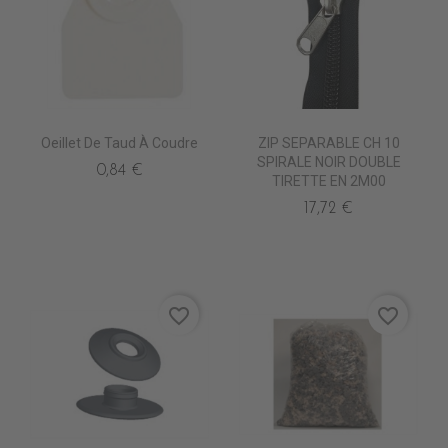
Oeillet De Taud À Coudre
ZIP SEPARABLE CH 10
SPIRALE NOIR DOUBLE
0,84 €
TIRETTE EN 2M00
17,72 €
favorite_border
favorite_border