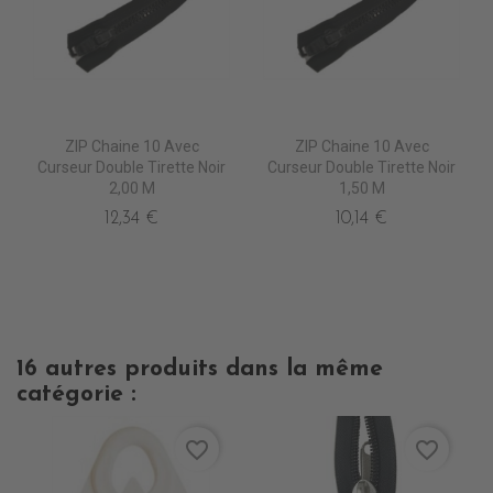
ZIP Chaine 10 Avec
ZIP Chaine 10 Avec
Curseur Double Tirette Noir
Curseur Double Tirette Noir
2,00 M
1,50 M
12,34 €
10,14 €
16 autres produits dans la même
catégorie :
favorite_border
favorite_border