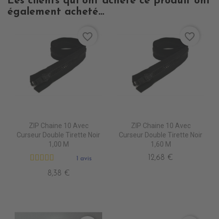
Les clients qui ont acheté ce produit ont
également acheté...
favorite_border
favorite_border
ZIP Chaine 10 Avec
ZIP Chaine 10 Avec
Curseur Double Tirette Noir
Curseur Double Tirette Noir
1,00 M
1,60 M
12,68 €
1 avis
8,38 €