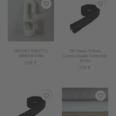
favorite_border
favorite_border
CROCHET FERLETTE
ZIP Chaine 10 Avec
SANDOW 4 MM
Curseur Double Tirette Noir
60 Cm
0,58 €
7,70 €
favorite_border
favorite_border