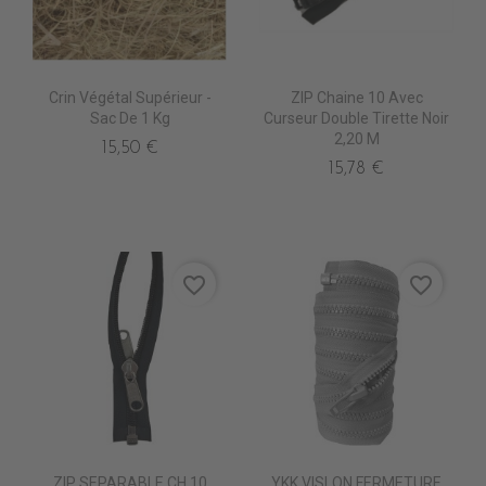
Crin Végétal Supérieur -
ZIP Chaine 10 Avec
Sac De 1 Kg
Curseur Double Tirette Noir
2,20 M
15,50 €
15,78 €
favorite_border
favorite_border
ZIP SEPARABLE CH 10
YKK VISLON FERMETURE