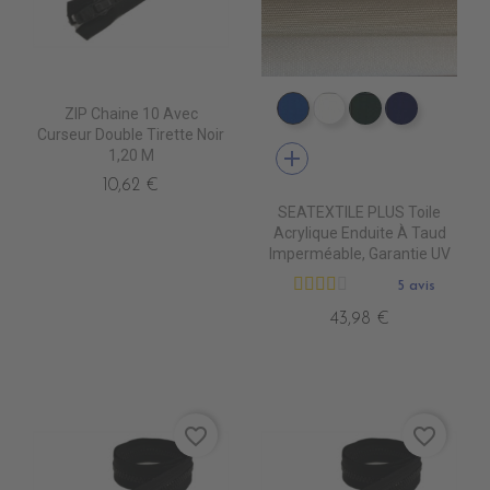
ZIP Chaine 10 Avec
PT0540 ROYAL BLUE
PT0500 WHITE
PT0570 FORE
PT0480 
Curseur Double Tirette Noir
add
1,20 M
10,62 €
SEATEXTILE PLUS Toile
Acrylique Enduite À Taud
Imperméable, Garantie UV
5 avis
43,98 €
favorite_border
favorite_border