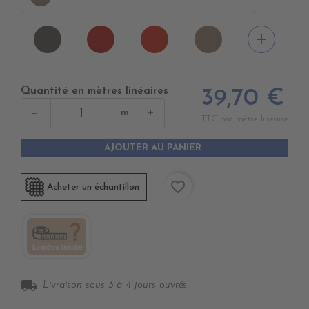
PR0790
PR0620
PR0510
PR0760
add
MOONROCK
JOCKET
ROUGE
HEATHER
RED
BEIGE
Quantité en mètres linéaires
39,70 €
−
+
m
TTC par mètre linéaire
AJOUTER AU PANIER
favorite_border
Acheter un échantillon
local_shipping
Livraison sous 3 à 4 jours ouvrés.