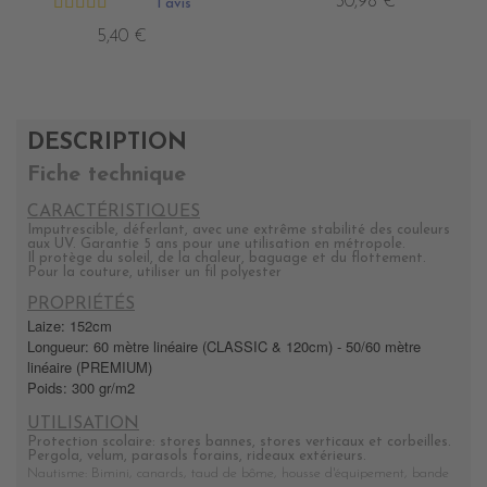
30,98 €
1 avis
5,40 €
DESCRIPTION
Fiche technique
CARACTÉRISTIQUES
Imputrescible, déferlant, avec une extrême stabilité des couleurs
aux UV. Garantie 5 ans pour une utilisation en métropole.
Il protège du soleil, de la chaleur, baguage et du flottement.
Pour la couture, utiliser un fil polyester
PROPRIÉTÉS
Laize: 152cm
Longueur: 60 mètre linéaire (CLASSIC & 120cm) - 50/60 mètre
linéaire (PREMIUM)
Poids: 300 gr/m2
UTILISATION
Protection scolaire: stores bannes, stores verticaux et corbeilles.
Pergola, velum, parasols forains, rideaux extérieurs.
Nautisme: Bimini, canards, taud de bôme, housse d'équipement, bande