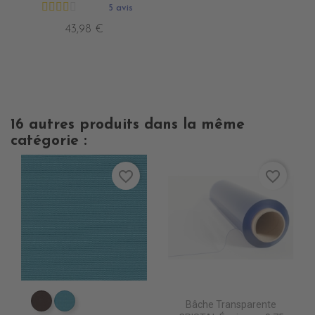
5 avis
43,98 €
16 autres produits dans la même
catégorie :
favorite_border
favorite_border
Bâche Transparente
PR067 CHESTNUST
PR0770 LAGON