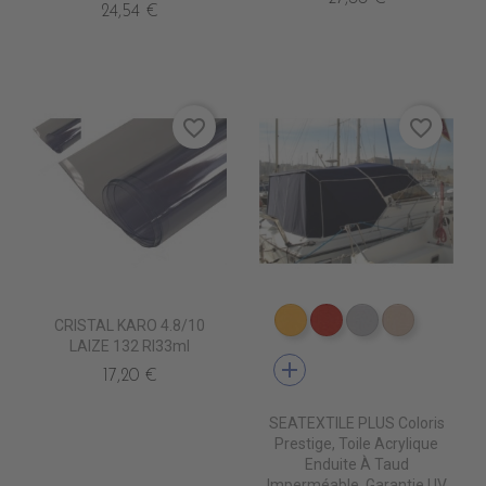
24,54 €
favorite_border
favorite_border
CRISTAL KARO 4.8/10
PT0740 JAUNE
PT0620 JOCKET R
PT0700 PEAR
PT1590 P
LAIZE 132 Rl33ml
add
17,20 €
SEATEXTILE PLUS Coloris
Prestige, Toile Acrylique
Enduite À Taud
Imperméable, Garantie UV