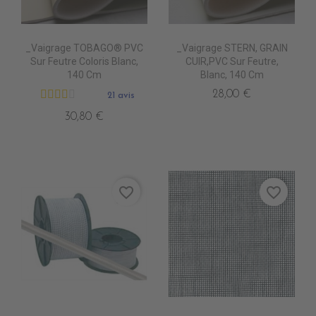
_Vaigrage TOBAGO® PVC
_Vaigrage STERN, GRAIN
Sur Feutre Coloris Blanc,
CUIR,PVC Sur Feutre,
140 Cm
Blanc, 140 Cm
28,00 €
21 avis
30,80 €
favorite_border
favorite_border