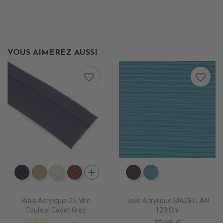
VOUS AIMEREZ AUSSI
favorite_border
favorite_border
add
PB0460 CAPTAIN
PB0530 BEIGE
PB0520 OYSTER
PB0490 BURGUNDY
PR067 CHESTNUST
PR0770 LAGON
Biais Acrylique 25 Mm
Toile Acrylique MAGELLAN
Couleur Cadet Grey
120 Cm