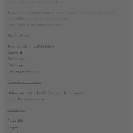
UV, lazy bag, housse de grand voile
Tissu, fibre Acrylique teint en masse, garantis 5 ans contre les U.V..
Insensibles aux U.V. et aux Intempéries.
L'eau roule et ne s'impreigne pas
Applications
Taud de soleil, taud de bôme
Cagnard
Fermetures
Ombrage
Enveloppe de coussin
Conseil de confection
Utiliser un scotch double face pour faire l'ourlet
Eviter les poches d'eau
Avantages
Réversible
Respirant