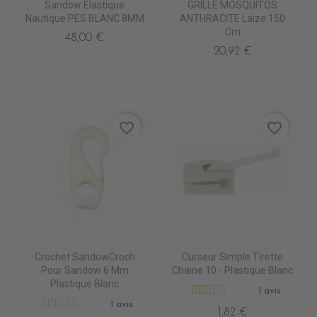
Sandow Elastique
GRILLE MOSQUITOS
Nautique PES BLANC 8MM
ANTHRACITE Laize 150
Cm
48,00 €
20,92 €
favorite_border
favorite_border
Crochet SandowCroch
Curseur Simple Tirette
Pour Sandow 6 Mm
Chaine 10 - Plastique Blanc
Plastique Blanc
1 avis
1 avis
1,82 €