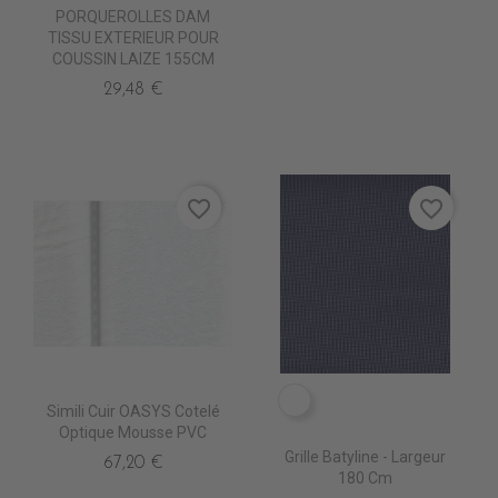
PORQUEROLLES DAM
TISSU EXTERIEUR POUR
COUSSIN LAIZE 155CM
29,48 €
favorite_border
favorite_border
7407-5006 GD BANK
Simili Cuir OASYS Cotelé
Optique Mousse PVC
Grille Batyline - Largeur
67,20 €
180 Cm