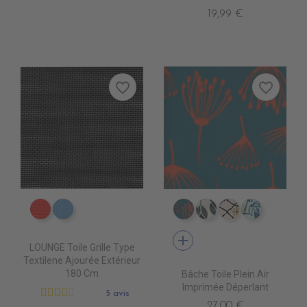
19,99 €
favorite_border
favorite_border
DB0208 ROUGE
DB0224 CIEL
IM0200 BLOMMA 00
IM0300 NAIROBI 
IM0400 BERB
IM0503 
add
LOUNGE Toile Grille Type
Textilene Ajourée Extérieur
180 Cm
Bâche Toile Plein Air
Imprimée Déperlant
5 avis
27,00 €