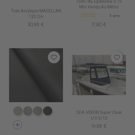
CRISTAL Épaisseur 0.75
Mm Vendu Au Mètre
Toile Acrylique MAGELLAN
5 avis
120 Cm
30,98 €
17,80 €
favorite_border
favorite_border
SEA-VISION Super Clear
DD5500 BLANC INFINI
DD5501 BLANC D'ARGENT
DD5502 ZEPHIR
DD5503 SMOKY
U.V 5/10
add
19,88 €