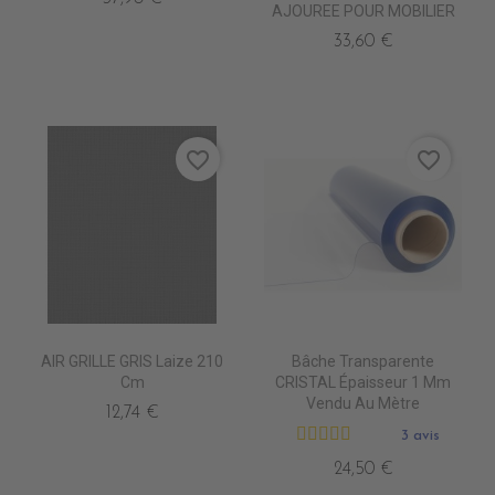
AJOUREE POUR MOBILIER
33,60 €
favorite_border
favorite_border
AIR GRILLE GRIS Laize 210
Bâche Transparente
Cm
CRISTAL Épaisseur 1 Mm
Vendu Au Mètre
12,74 €
3 avis
24,50 €