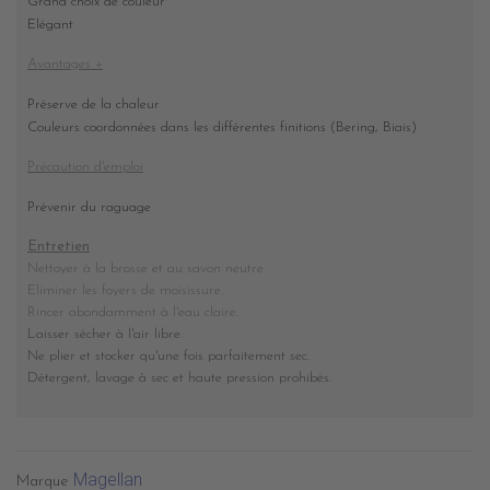
Grand choix de couleur
Elégant
Avantages +
Préserve de la chaleur
Couleurs coordonnées dans les différentes finitions (Bering, Biais)
Précaution d'emploi
Prévenir du raguage
Entretien
Nettoyer à la brosse et au savon neutre.
Eliminer les foyers de moisissure.
Rincer abondamment à l'eau claire.
Laisser sécher à l'air libre.
Ne plier et stocker
qu'une fois parfaitement sec
.
Détergent, lavage à sec et haute pression prohibés
.
Magellan
Marque