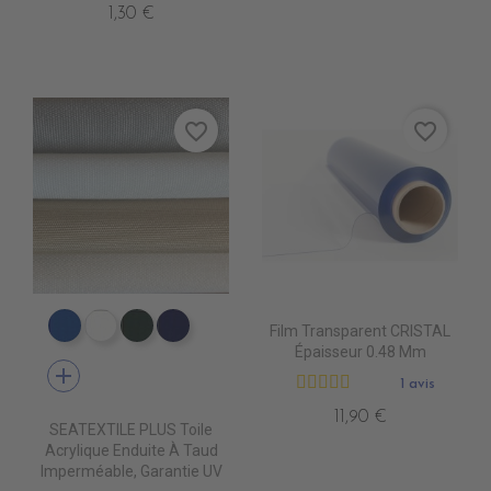
1,30 €
favorite_border
favorite_border
Film Transparent CRISTAL
PT0540 ROYAL BLUE
PT0500 WHITE
PT0570 FOREST GREEN
PT0480 MARINE BLUE
Épaisseur 0.48 Mm
add
1 avis
11,90 €
SEATEXTILE PLUS Toile
Acrylique Enduite À Taud
Imperméable, Garantie UV