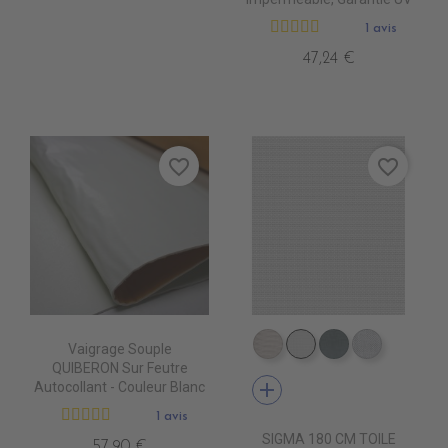
1 avis
47,24 €
favorite_border
favorite_border
Vaigrage Souple
DB0209 QUELCY
DB5001 BLANC
DB5003 ACIE
DB0210 
QUIBERON Sur Feutre
add
Autocollant - Couleur Blanc
1 avis
SIGMA 180 CM TOILE
57,90 €