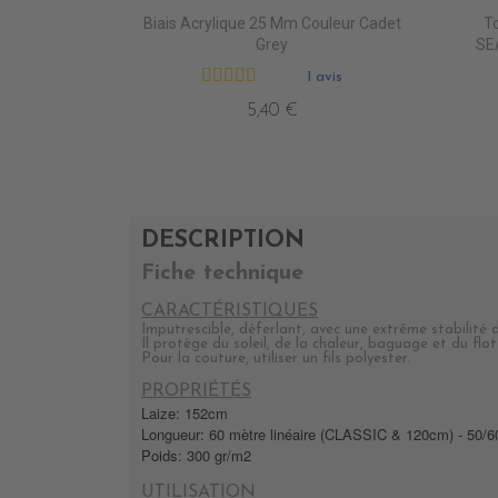
Biais Acrylique 25 Mm Couleur Cadet
To
Grey
SEA
1 avis
5,40 €
DESCRIPTION
Fiche technique
CARACTÉRISTIQUES
Imputrescible, déferlant, avec une extrême stabilité
Il protège du soleil, de la chaleur, baguage et du fl
Pour la couture, utiliser un fils polyester.
PROPRIÉTÉS
Laize: 152cm
Longueur: 60 mètre linéaire (CLASSIC & 120cm) - 50/
Poids: 300 gr/m2
UTILISATION