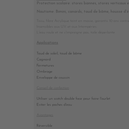
Protection scolaire: stores bannes, stores verticaux et
Nautisme: Bimini, canards, taud de bôme, housse d'é
Tissu, fibre Acrylique teint en masse, garantis 10 ans contre 
Insensibles aux U.V. et aux Intempéries.
L'eau roule et ne s'impreigne pas, toile déperlante
Applications
Taud de soleil, taud de bôme
Cagnard
Fermetures
Ombrage
Enveloppe de coussin
Conseil de confection
Utiliser un scotch double face pour faire l'ourlet
Eviter les poches d'eau
Avantages
Réversible