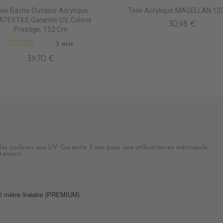
ile Bâche Outdoor Acrylique
Toile Acrylique MAGELLAN 12
TEXTILE Garantie UV, Coloris
30,98 €
Prestige, 152 Cm
3 avis
39,70 €
 des couleurs aux UV. Garantie 5 ans pour une utilisation en métropole.
ottement.
60 mètre linéaire (PREMIUM)