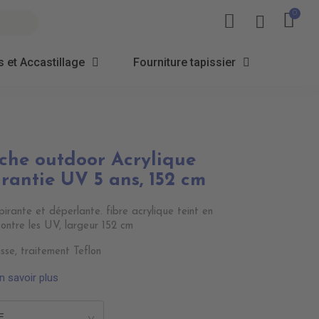
 et Accastillage
Fourniture tapissier
âche outdoor Acrylique
antie UV 5 ans, 152 cm
irante et déperlante. fibre acrylique teint en
contre les UV, largeur 152 cm
sse, traitement Teflon
n savoir plus
E
>