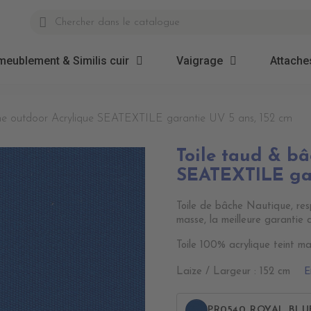
meublement & Similis cuir
Vaigrage
Attaches
he outdoor Acrylique SEATEXTILE garantie UV 5 ans, 152 cm
Toile taud & b
SEATEXTILE gar
Toile de bâche Nautique, resp
masse, la meilleure garantie 
Toile 100% acrylique teint ma
E
Laize / Largeur : 152 cm
PR0540 ROYAL BLU