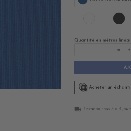
PR
PR0500
BL
WHITE
Quantité en mètres linéai
−
+
m
AJ
Acheter un échanti
local_shipping
Livraison sous 3 à 4 jours