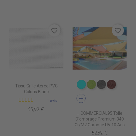
favorite_border
favorite_border
Tissu Grille Aérée PVC
PS2050 CIEL
PS2110 SO GREEN
PS2030 STON
PS2080 L
Coloris Blanc
add
1 avis
23,92 €
_.COMMERCIAL95 Toile
D'ombrage Premium 340
Gr/m2 Garantie UV 10 Ans
52,32 €