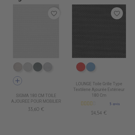
favorite_border
favorite_border
DB0209 QUELCY
DB5001 BLANC
DB5003 ACIER
DB0210 ENO
DB0208 ROUGE
DB0224 CIEL
add
LOUNGE Toile Grille Type
Textilene Ajourée Extérieur
180 Cm
SIGMA 180 CM TOILE
AJOUREE POUR MOBILIER
5 avis
33,60 €
24,54 €