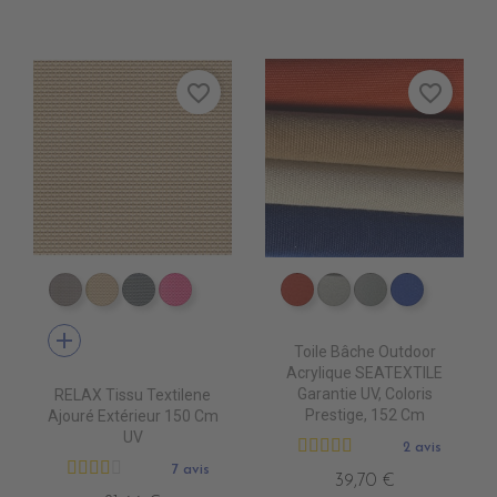
favorite_border
favorite_border
DB0104 TAUPE
DB0113 BEIGE
DB0114 GRIS FONCE
DB0112 FUSHIA
PR0630 TERRA
PR0690 SYLVER
PR0700 PEAR
PR0550 
add
Toile Bâche Outdoor
Acrylique SEATEXTILE
Garantie UV, Coloris
RELAX Tissu Textilene
Prestige, 152 Cm
Ajouré Extérieur 150 Cm
UV
2 avis
7 avis
39,70 €