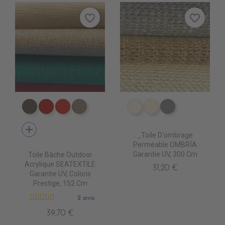
favorite_border
favorite_border
PR0790 MOONROCK
PR0620 JOCKET RED
PR0510 ROUGE
PR0760 HEATHER BEIGE
PS2000 NATUREL
PS2010 DESERT S
PS2020 GRIS
add
_Toile D'ombrage
Perméable OMBRÏA
Garantie UV, 300 Cm
Toile Bâche Outdoor
Acrylique SEATEXTILE
31,20 €
Garantie UV, Coloris
Prestige, 152 Cm
2 avis
39,70 €