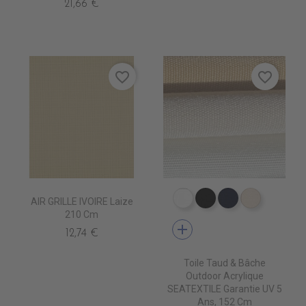
21,66 €
favorite_border
favorite_border
AIR GRILLE IVOIRE Laize
PR0500 WHITE
PR0600 BLACK
PR0560 GRA
PR0520 
210 Cm
add
12,74 €
Toile Taud & Bâche
Outdoor Acrylique
SEATEXTILE Garantie UV 5
Ans, 152 Cm