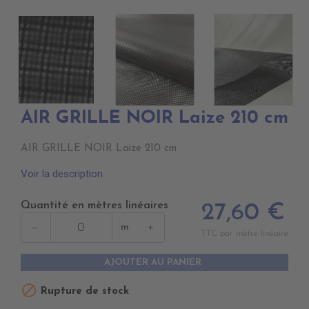
AIR GRILLE NOIR Laize 210 cm
AIR GRILLE NOIR Laize 210 cm
Voir la description
Quantité en mètres linéaires
27,60 €
−
+
m
TTC par mètre linéaire
AJOUTER AU PANIER

Rupture de stock