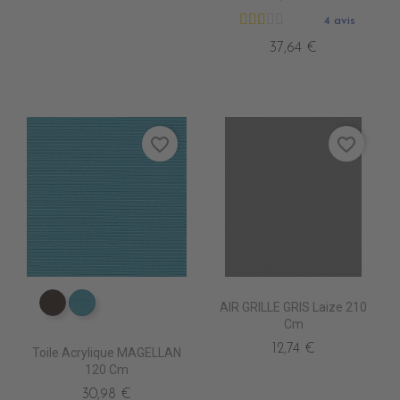
4 avis
37,64 €
favorite_border
favorite_border
AIR GRILLE GRIS Laize 210
PR067 CHESTNUST
PR0770 LAGON
Cm
12,74 €
Toile Acrylique MAGELLAN
120 Cm
30,98 €