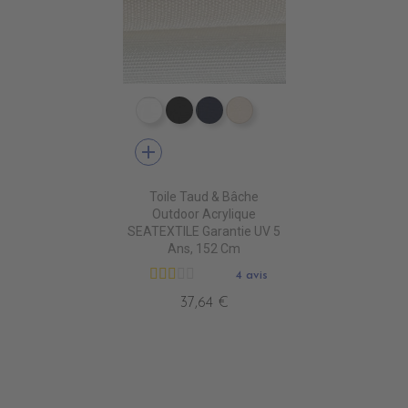
PR0500 WHITE
PR0600 BLACK
PR0560 GRAND BANK
PR0520 OYSTER
add
Toile Taud & Bâche
Outdoor Acrylique
SEATEXTILE Garantie UV 5
Ans, 152 Cm
4 avis
37,64 €