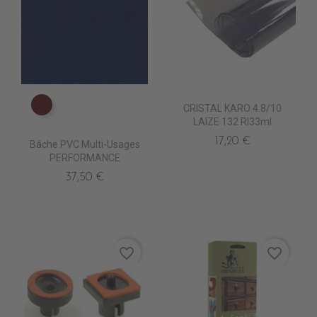
CRISTAL KARO 4.8/10
PE0630 BORDEAUX suppr
LAIZE 132 Rl33ml
17,20 €
Bâche PVC Multi-Usages
PERFORMANCE
37,50 €
favorite_border
favorite_border