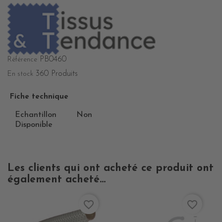
PB0460
Référence
360 Produits
En stock
Fiche technique
Echantillon
Non
Disponible
Les clients qui ont acheté ce produit ont
également acheté...
favorite_border
favorite_border