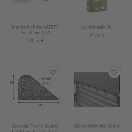
Matrice De Pose SAFETY
Laine D'acier 00
Pour Pince TRW
39,08 €
158,53 €
favorite_border
favorite_border
Bourrelet Profilé Mousse
Clip SANDOW Noir 80 Mm
PR05 Pour Assise - Barre