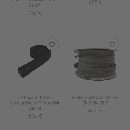
3,98 €
De 2m
10,20 €
favorite_border
favorite_border
ZIP Chaine 10 Avec
FERMETURE A GLISSIERE
Curseur Double Tirette Noir
EN 5 MM GRIS
2,80 M
39,20 €
18,86 €