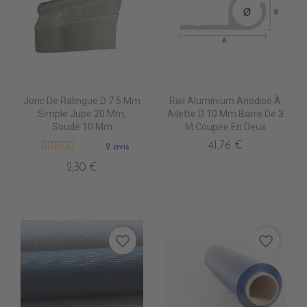
Jonc De Ralingue D 7.5 Mm
Rail Aluminium Anodisé À
Simple Jupe 20 Mm,
Ailette D 10 Mm Barre De 3
Soudé 10 Mm
M Coupée En Deux
41,76 €
2 avis
2,30 €
favorite_border
favorite_border