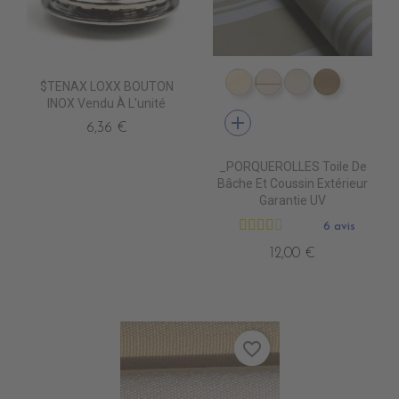
$TENAX LOXX BOUTON
DD4010 DUNE
DD4020 SWIN CA
DD4030 CAN
DD4040 
INOX Vendu À L'unité
add
6,36 €
_PORQUEROLLES Toile De
Bâche Et Coussin Extérieur
Garantie UV
6 avis
12,00 €
favorite_border