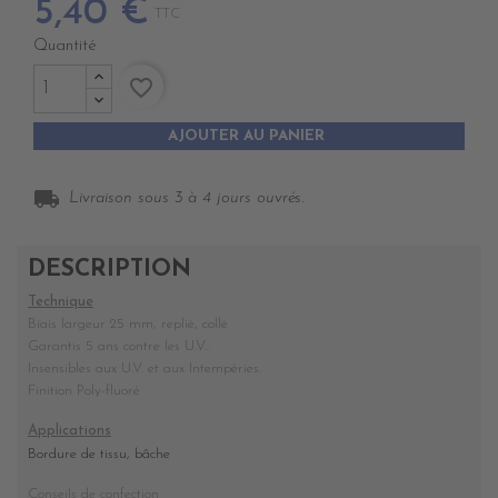
5,40 €
TTC
Quantité
favorite_border
AJOUTER AU PANIER
local_shipping
Livraison sous 3 à 4 jours ouvrés.
DESCRIPTION
Technique
Biais largeur 25 mm, replié, collé
Garantis 5 ans contre les U.V..
Insensibles aux U.V. et aux Intempéries.
Finition Poly-fluoré
Applications
Bordure de tissu, bâche
Conseils de confection