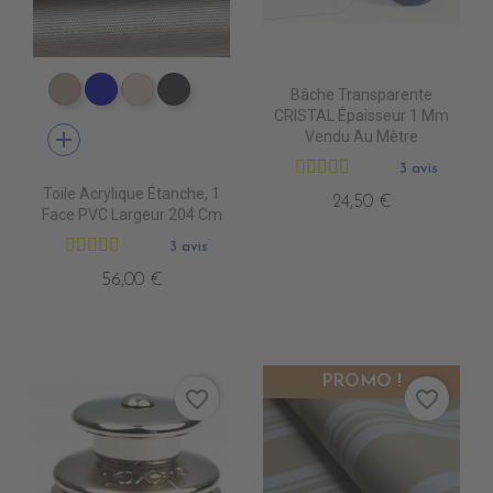
Bâche Transparente
PR1590 PARIS BEIGE
PR1480 MARINE BLUE
PR1790 BEIGE CLAIR
PR1890 ANTHRACITE
CRISTAL Épaisseur 1 Mm
add
Vendu Au Mètre
3 avis
Toile Acrylique Étanche, 1
24,50 €
Face PVC Largeur 204 Cm
3 avis
56,00 €
PROMO !
favorite_border
favorite_border