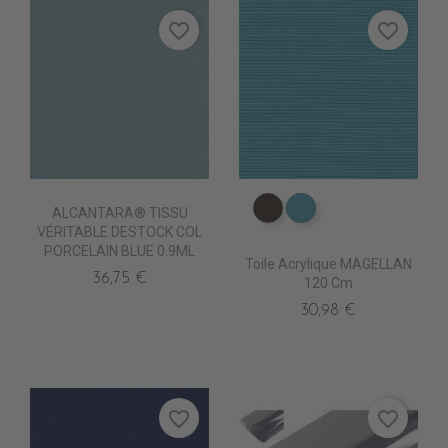
favorite_border
favorite_border
ALCANTARA® TISSU
PR067 CHESTNUST
PR0770 LAGON
VÉRITABLE DESTOCK COL
PORCELAIN BLUE 0.9ML
Toile Acrylique MAGELLAN
36,75 €
120 Cm
30,98 €
favorite_border
favorite_border