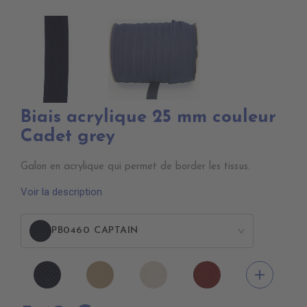
Biais acrylique 25 mm couleur
Cadet grey
Galon en acrylique qui permet de border les tissus.
Voir la description
PB0460 CAPTAIN
>
PB0460
PB0530
PB0520
PB0490
add
CAPTAIN
BEIGE
OYSTER
BURGUNDY