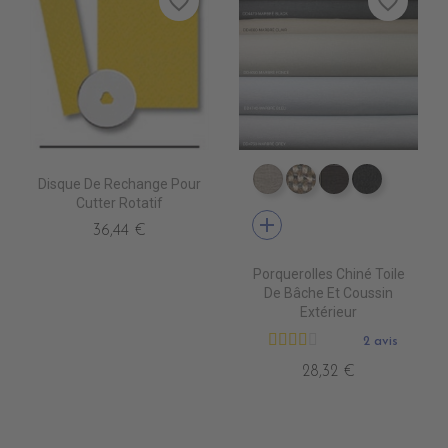
favorite_border
favorite_border
Disque De Rechange Pour
DD4080 MARBRE CLAI
DD4090 MARBRE 
DD4220 MAR
DD4470 
Cutter Rotatif
add
36,44 €
Porquerolles Chiné Toile
De Bâche Et Coussin
Extérieur
2 avis
28,32 €