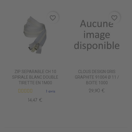
favorite_border
favorite_border
ZIP SEPARABLE CH 10
CLOUS DESIGN GRIS
SPIRALE BLANC DOUBLE
GRAPHITE 91004 Ø 11 /
TIRETTE EN 1M00
BOITE 1000
29,90 €
1 avis
14,47 €