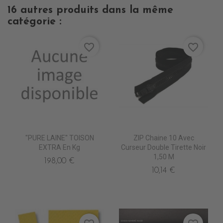
16 autres produits dans la même
catégorie :
favorite_border
favorite_border
"PURE LAINE" TOISON
ZIP Chaine 10 Avec
EXTRA En Kg
Curseur Double Tirette Noir
1,50 M
198,00 €
10,14 €