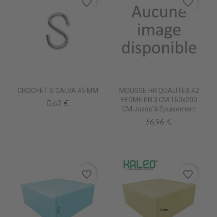
favorite_border
favorite_border
CROCHET S GALVA 45 MM
MOUSSE HR QUALITEX 42
FERME EN 3 CM 160x200
0,62 €
CM Jusqu'à Épuisement
36,96 €
favorite_border
favorite_border