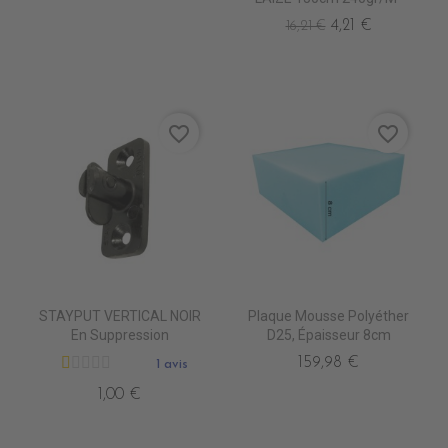
4,21 €
16,21 €
favorite_border
favorite_border
STAYPUT VERTICAL NOIR
Plaque Mousse Polyéther
En Suppression
D25, Épaisseur 8cm
159,98 €
1 avis
1,00 €