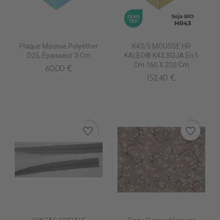
Plaque Mousse Polyéther
K43/5 MOUSSE HR
D25, Épaisseur 3 Cm
KALEO® K43 SOJA En 5
Cm 160 X 200 Cm
60,00 €
152,40 €
favorite_border
favorite_border