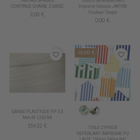
YKK FAG SPIRALE
Tissu D'ameublement
CONTINUE CHAINE 3 GRISE
Imprimé Velours JAPON
Couleur Taupe
2,00 €
0,00 €
-12,00 €
favorite_border
favorite_border
GANSE PLASTIQUE P.P 3.5
IM0805 FAUVE
IM0807 POLYGON
Mm Rl 1250 Ml
259,32 €
TOILE CYPRUS
DEPERLANT IMPREIME PU
LAIZE 150cm 240gr/m²