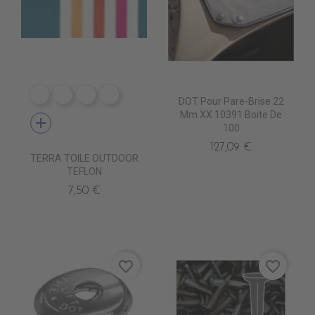
DR0240 LINUS MARINE supp
DR0241 LINUS CORAIL supp
DR0242 LINUS JAUNE supp
DR0226 LISBOA
DOT Pour Pare-Brise 22
Mm XX 10391 Boite De
add
100
127,09 €
TERRA TOILE OUTDOOR
TEFLON
7,50 €
favorite_border
favorite_border