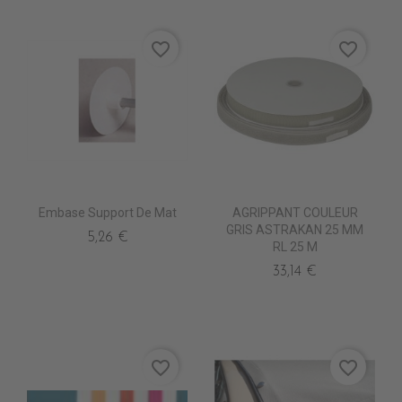
favorite_border
favorite_border
Embase Support De Mat
AGRIPPANT COULEUR
GRIS ASTRAKAN 25 MM
5,26 €
RL 25 M
33,14 €
favorite_border
favorite_border