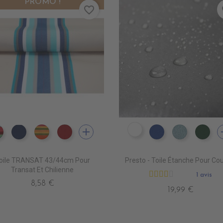
PROMO !
favorite_border
fa
add
a
DW0001 NAVY
DT0013 CARACAS FUSHIA
DT0026 LEVANT BLEU
DT0014 SAOPAULO FUSHI
DT0027 LEVANT ROUGE
DW0005 ROYAL
DW0009 
DW
oile TRANSAT 43/44cm Pour
Presto - Toile Étanche Pour Co
Transat Et Chilienne
1 avis
8,58 €
19,99 €