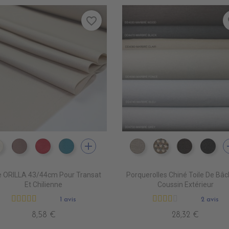
favorite_border
fa
add
a
DT0001 ECRU
DT0003 TOURTERELLE
DT0005 FUSHIA
DT0022 TOPAZE
DD4080 MARBRE CLAI
DD4090 MARBR
DD4220 
DD
le ORILLA 43/44cm Pour Transat
Porquerolles Chiné Toile De Bâc
Et Chilienne
Coussin Extérieur
1 avis
2 avis
8,58 €
28,32 €