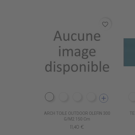
favorite_border
add
PP0521 ECRU
PP0531 CAMOMILLE
PP0581 CADET
PP0601 BLACK
ARCH TOILE OUTDOOR OLEFIN 300
TE
G/m2 150 Cm
11,40 €