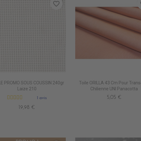
favorite_border
fa
LE PROMO SOUS COUSSIN 240gr
Toile ORILLA 43 Cm Pour Trans
R
CH GOLD
Laize 210
Chilienne UNI Panacotta
5,05 €
1 avis
19,98 €