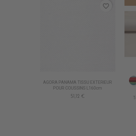
favorite_border
AGORA PANAMA TISSU EXTERIEUR
POUR COUSSINS L160cm
51,12 €
T