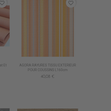
vorite_border
favorite_border
at Et
AGORA RAYURES TISSU EXTERIEUR
POUR COUSSINS L160cm
40,08 €