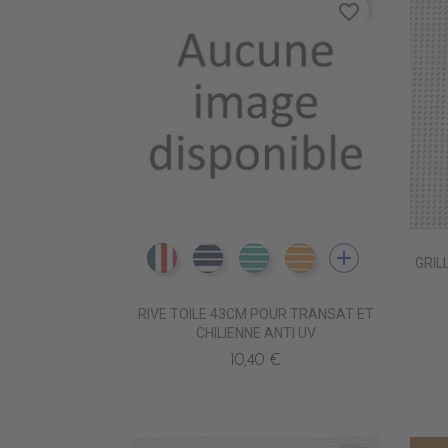
favorite_border
add
GRIL
DT0211 AMSTERDAM PETR
DT0219 MARRAKECH NAVY
DT0220 MARRAKECH TU
DT0222 MARRAKE
RIVE TOILE 43CM POUR TRANSAT ET
CHILIENNE ANTI UV
10,40 €