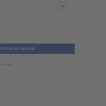
1
DE1012
DE1006
add
MARBRE
MARBRE
STONE
COLAS
OUTER AU PANIER
 ouvrés.