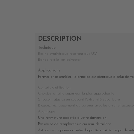
DESCRIPTION
Technique
Resine synthétique résistant aux U.V.
Bande textile en polyester
Applications
Fermer et assembler, le principe est identique à celui de v
Conseils d'utilisation
Choisiez la taille superieur la plus approchante
Si besoin ajustez en coupant l'extremité superieure
Bloquez l'échappement du curseur avec les arret et accesso
Avantages
Une fermeture adaptée à votre dimension
Possibilée de remplacer un curseur défaillant
Astuce : vous pouvez arréter la partie supérieure par le re