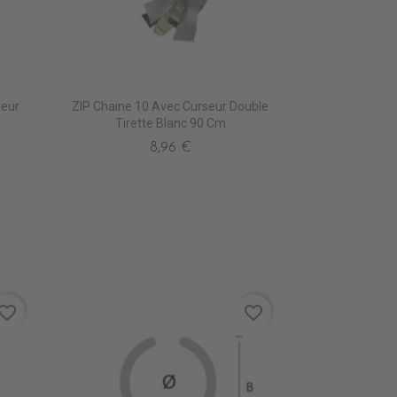
leur
ZIP Chaine 10 Avec Curseur Double
Tirette Blanc 90 Cm
8,96 €
vorite_border
favorite_border