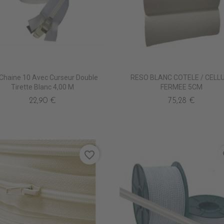
 Chaine 10 Avec Curseur Double
RESO BLANC COTELE / CELL
Tirette Blanc 4,00 M
FERMEE 5CM
22,90 €
75,28 €
favorite_border
fa