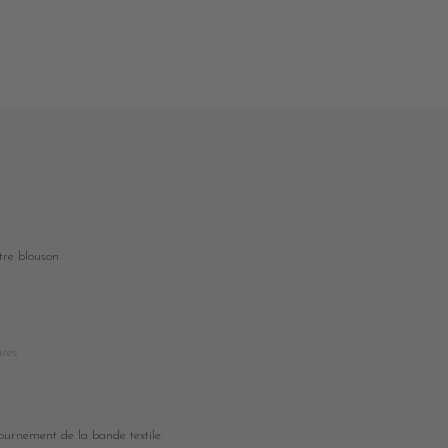
otre blouson
ires
tournement de la bande textile.