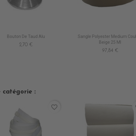
Bouton De Taud Alu
Sangle Polyester Medium Cou
Beige 25 Ml
2,70 €
97,84 €
 catégorie :
favorite_border
fa