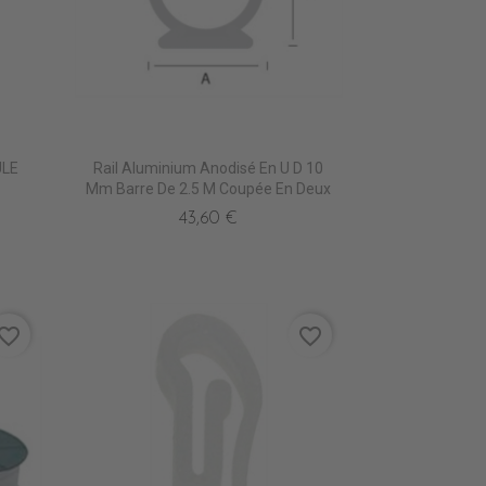
ULE
Rail Aluminium Anodisé En U D 10
Mm Barre De 2.5 M Coupée En Deux
43,60 €
vorite_border
favorite_border