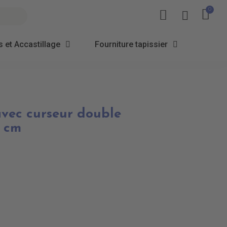
 et Accastillage
Fourniture tapissier
avec curseur double
0 cm