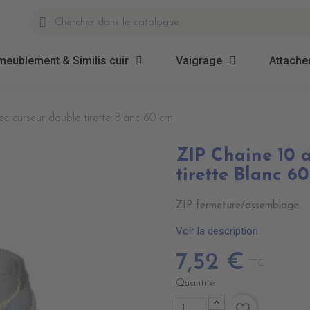
meublement & Similis cuir
Vaigrage
Attaches
c curseur double tirette Blanc 60 cm
ZIP Chaine 10 
tirette Blanc 6
ZIP fermeture/assemblage.
Voir la description
7,52 €
TTC
Quantité
favorite_border