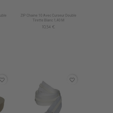
uble
ZIP Chaine 10 Avec Curseur Double
Tirette Blanc 1,40 M
10,54 €
vorite_border
favorite_border