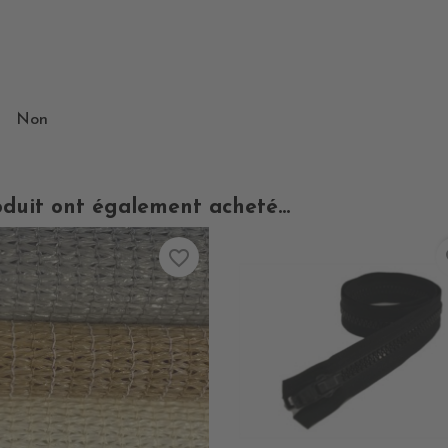
Non
oduit ont également acheté...
favorite_border
fa