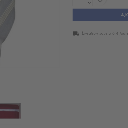
AJ
local_shipping
Livraison sous 3 à 4 jours