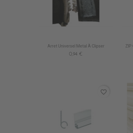
Arret Universel Metal À Clipser
ZIP
0,94 €
favorite_border