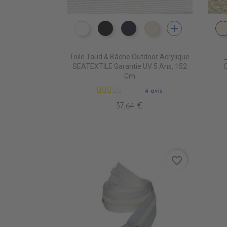
add
PR0500 WHITE
PR0600 BLACK
PR0560 GRAND BANK
PR0520 OYSTER
Toile Taud & Bâche Outdoor Acrylique
SEATEXTILE Garantie UV 5 Ans, 152
O
Cm
4 avis
37,64 €
favorite_border