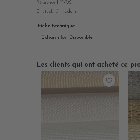
FY706
Référence
13 Produits
En stock
Fiche technique
Echantillon Disponible
Les clients qui ont acheté ce pr
favorite_border