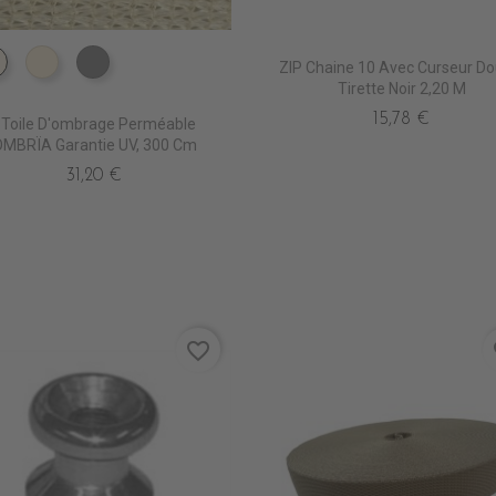
ZIP Chaine 10 Avec Curseur Do
PS2000 NATUREL
PS2010 DESERT SAND
PS2020 GRIS
Tirette Noir 2,20 M
15,78 €
_Toile D'ombrage Perméable
MBRÏA Garantie UV, 300 Cm
31,20 €
favorite_border
fa