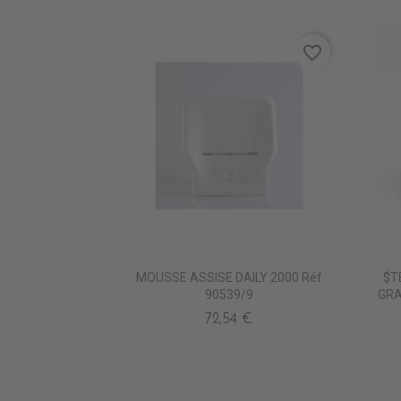
favorite_border
MOUSSE ASSISE DAILY 2000 Réf
$T
90539/9
GRA
72,54 €