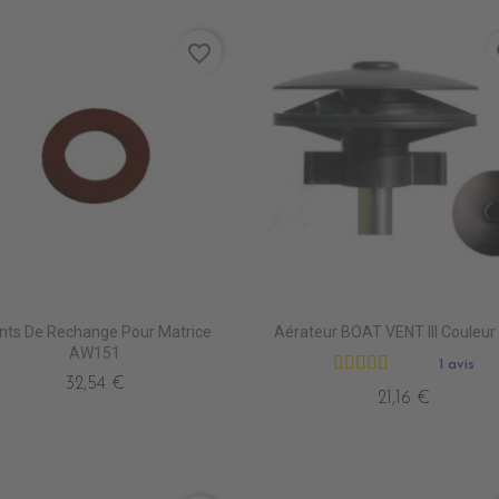
favorite_border
fa
ints De Rechange Pour Matrice
Aérateur BOAT VENT III Couleur
AW151
1 avis
32,54 €
21,16 €