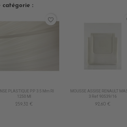
 catégorie :
favorite_border
fa
NSE PLASTIQUE P.P 3.5 Mm Rl
MOUSSE ASSISE RENAULT MA
1250 Ml
3 Ref 90539/16
259,32 €
92,60 €