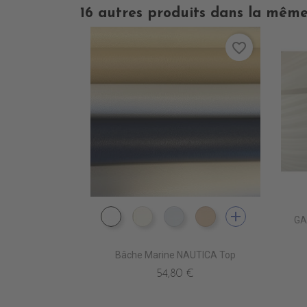
16 autres produits dans la même
favorite_border
add
GA
PE4210 BLANC
PE4220 CREME
PE4240 GRIS
PE4230 BEIGE
Bâche Marine NAUTICA Top
54,80 €