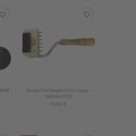
vorite_border
favorite_border
 NOIR
Tendeur De Sangle Col De Cygne -
Osborne D253
113,90 €