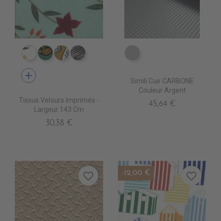
IV0110 ALIGARH BLANC
IV0131 KOCHI CIEL
IV0122 NODIA VENITIEN
IV0123 NODIA TAUPE
EA0250 ARGENT
add
Simili Cuir CARBONE
Couleur Argent
Tissus Velours Imprimés -
45,64 €
Largeur 143 Cm
30,38 €
-12,00 €
favorite_border
favorite_border