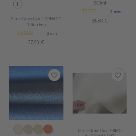
add
500ml
2 avis
Simili Grain Cuir TORNADO
26,30 €
1 Non Feu
2 avis
37,28 €
favorite_border
favorite_border
Simili Grain Cuir PRIMO
EN4010 IVOIRE
EN4020 BEIGE
EN4040 SIENNE
EN4060 ORANGE