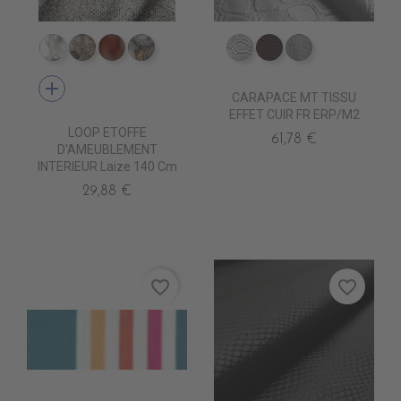
TA8100 NEVE
TA8102 PILLA
TA8115 TERRE
TA8105 PALATINE
ED0030 Argent
ED0011 Chocolat
ED0000 Blanc
add
CARAPACE MT TISSU
EFFET CUIR FR ERP/M2
LOOP ETOFFE
61,78 €
D'AMEUBLEMENT
INTERIEUR Laize 140 Cm
29,88 €
favorite_border
favorite_border