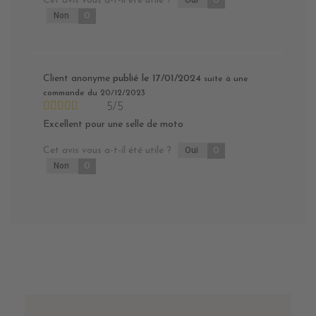
Cet avis vous a-t-il été utile ?
0
Non
0
Client anonyme
publié le 17/01/2024
suite à une
commande du 20/12/2023
5/5
Excellent pour une selle de moto
Cet avis vous a-t-il été utile ?
Oui
0
Non
0