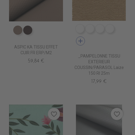
DE1066 RAYE CANARD
DE1067 RAYE KAKI
DE1068 RAYE 
DE1069 R
ED0500 TAUPE KA
ED0501 VIENNOIS KA
add
ASPIC KA TISSU EFFET
CUIR FR ERP/M2
_PAMPELONNE TISSU
59,84 €
EXTERIEUR
COUSSIN/PARASOL Laize
150 Rl 25m
17,99 €
favorite_border
favorite_border