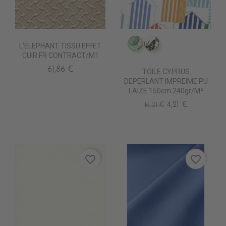
L'ELEPHANT TISSU EFFET
IM0805 FAUVE
IM0807 POLYGON
CUIR FR CONTRACT/M1
61,86 €
TOILE CYPRUS
DEPERLANT IMPREIME PU
LAIZE 150cm 240gr/m²
4,21 €
16,21 €
favorite_border
favorite_border