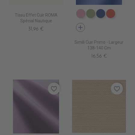
Tissu Effet Cuir ROMA
EN6006 ROSEepuisemen
EN6016 PRAIRIEépu
EN6017 BLEU
EN6018 
Spécial Nautique
add
31,96 €
Simili Cuir Primo - Largeur
138-140 Cm
16,56 €
favorite_border
favorite_border