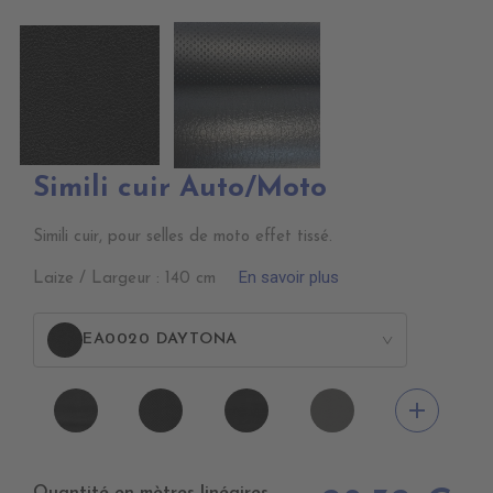
Simili cuir Auto/Moto
Simili cuir, pour selles de moto effet tissé.
En savoir plus
Laize / Largeur : 140 cm
EA0020 DAYTONA
>
EA0100
EA0030
EA0040
EA0120
add
NEXUS
ICONE
SCOOTER
NEXUS
NOIR
NOIR
GRIS