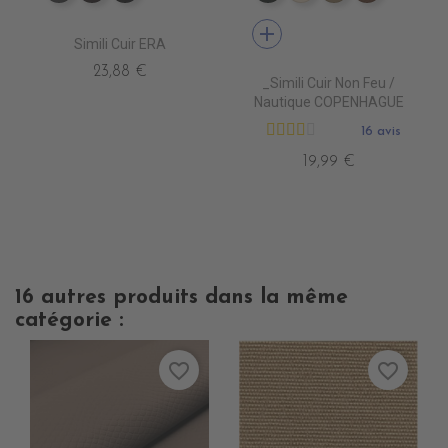
add
Simili Cuir ERA
23,88 €
_Simili Cuir Non Feu /
Nautique COPENHAGUE
16 avis
19,99 €
16 autres produits dans la même
catégorie :
favorite_border
favorite_border