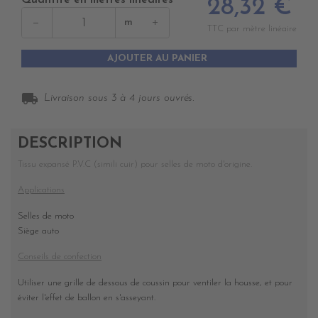
Quantité en mètres linéaires
28,32 €
−
+
m
TTC par mètre linéaire
AJOUTER AU PANIER
local_shipping
Livraison sous 3 à 4 jours ouvrés.
DESCRIPTION
Tissu expansé P.V.C (simili cuir) pour selles de moto d'origine.
Applications
Selles de moto
Siège auto
Conseils de confection
Utiliser une grille de dessous de coussin pour ventiler la housse, et pour
éviter l'effet de ballon en s'asseyant.