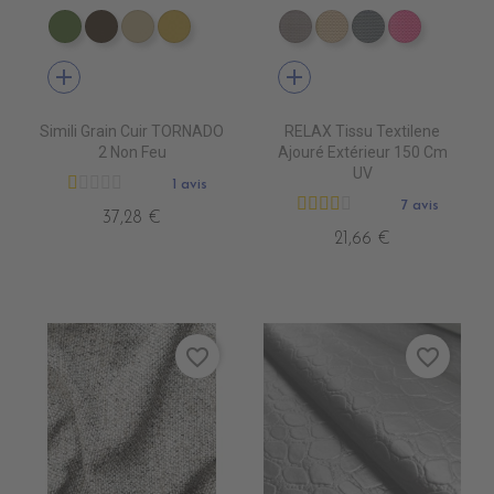
EN3340 ALGREEN
EN3310 GOVA
EN3390 CLAY
EN3430 CITRON
DB0104 TAUPE
DB0113 BEIGE
DB0114 GRIS 
DB0112 F
add
add
Simili Grain Cuir TORNADO
RELAX Tissu Textilene
2 Non Feu
Ajouré Extérieur 150 Cm
UV
1 avis
7 avis
37,28 €
21,66 €
favorite_border
favorite_border