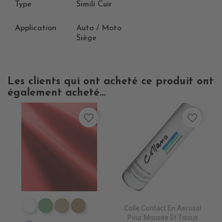
Type
Simili Cuir
Application
Auto / Moto
Siège
Les clients qui ont acheté ce produit ont
également acheté...
favorite_border
favorite_border
Colle Contact En Aerosol
EN3000 NEIGE
EN3010 TURQUOISE
EN3020 FICELLE
EN3030 LIN
Pour Mousse Et Tissus