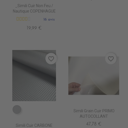
_Simili Cuir Non Feu /
Nautique COPENHAGUE
16 avis
19,99 €
favorite_border
favorite_border
Simili Grain Cuir PRIMO
EA0250 ARGENT
AUTOCOLLANT
47,78 €
Simili Cuir CARBONE