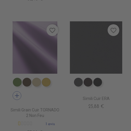
favorite_border
favorite_border
EN3340 ALGREEN
EN3310 GOVA
EN3390 CLAY
EN3430 CITRON
EV4010 ANTHRACITE
EV4020 MARRON
EV4000 NOIR
add
Simili Cuir ERA
23,88 €
Simili Grain Cuir TORNADO
2 Non Feu
1 avis