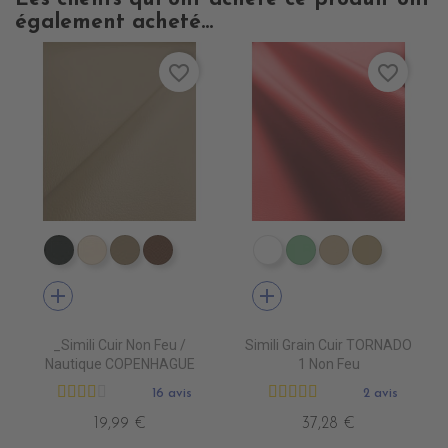
également acheté...
favorite_border
favorite_border
EN7005 VERT ANGLAIS
EN7001 CREME
EN7002 BEIGE
EN7003 BRUN
EN3000 NEIGE
EN3010 TURQUOI
EN3020 FICE
EN3030 
add
add
_Simili Cuir Non Feu /
Simili Grain Cuir TORNADO
Nautique COPENHAGUE
1 Non Feu
16 avis
2 avis
19,99 €
37,28 €