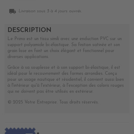
local_shipping
Livraison sous 3 à 4 jours ouvrés.
DESCRIPTION
Le Primo est un tissu simili avec une enduction PVC sur un
support polyamide bi-élastique. Sa finition satinée et son
grain lisse en font un choix élégant et fonctionnel pour
diverses applications.
Grâce à sa souplesse et à son support bi-élastique, il est
idéal pour le recouvrement des formes arrondies. Conçu
pour un usage nautique et résidentiel, il convient aussi bien
à l'intérieur qu'à l'extérieur, à l'exception des coloris rouges
qui ne doivent pas être utilisés en extérieur.
© 2025 Votre Entreprise. Tous droits réservés.