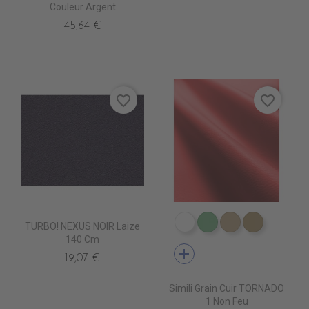
Couleur Argent
45,64 €
favorite_border
favorite_border
TURBO! NEXUS NOIR Laize
EN3000 NEIGE
EN3010 TURQUOI
EN3020 FICE
EN3030 
140 Cm
add
19,07 €
Simili Grain Cuir TORNADO
1 Non Feu