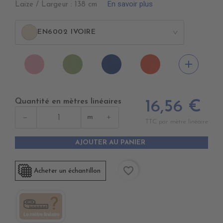
En savoir plus
Laize / Largeur : 138 cm
EN6002 IVOIRE
>
EN6006
EN6016
EN6017
EN6018
add
ROSEepuisement
PRAIRIEépuisem
BLEU
MANDARINE
AZUR
Quantité en mètres linéaires
16,56 €
−
+
m
TTC par mètre linéaire
AJOUTER AU PANIER
favorite_border
Acheter un échantillon