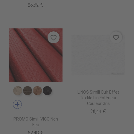
28,32 €
favorite_border
favorite_border
LINOS Simili Cuir Effet
ED6001 BASSE
ED6003 BIS
ED6005 PROFUSION
ED6007 BONBON
Textile Lin Extérieur
add
Couleur Gris
28,44 €
PROMO Simili VICO Non
Feu
82,40 €