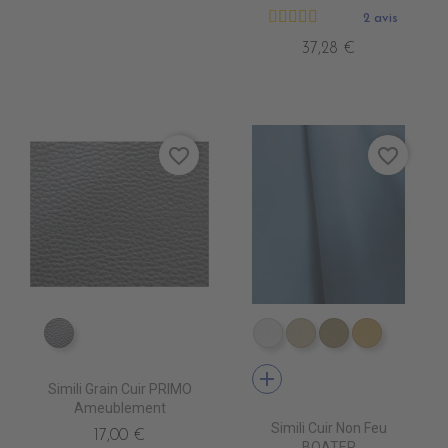
2 avis
37,28 €
favorite_border
favorite_border
EN6000 ARGENT
EN3500 BLANC
EN3510 IVOIRE
EN3520 MAST
EN3530 
add
Simili Grain Cuir PRIMO
Ameublement
Simili Cuir Non Feu
17,00 €
BOATER