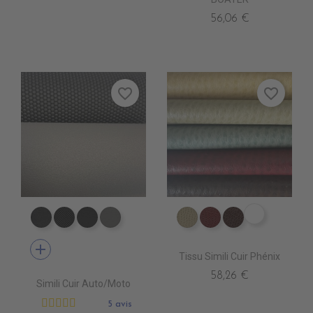
56,06 €
favorite_border
favorite_border
ER0570 C
EA0100 NEXUS NOIR
EA0030 ICONE NOIR
EA0040 SCOOTER
EA0120 NEXUS GRIS
ER0560 FASS
ER0620 CLARET
ER0590 CHO
add
Tissu Simili Cuir Phénix
58,26 €
Simili Cuir Auto/Moto
5 avis