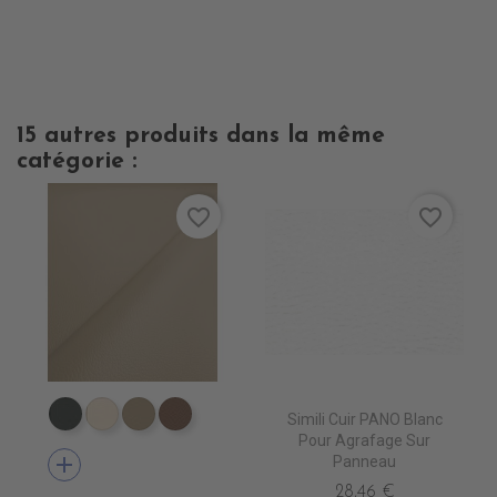
15 autres produits dans la même
catégorie :
favorite_border
favorite_border
Simili Cuir PANO Blanc
EN7005 VERT ANGLAIS
EN7001 CREME
EN7002 BEIGE
EN7003 BRUN
Pour Agrafage Sur
add
Panneau
28,46 €