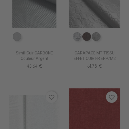
EA0250 ARGENT
ED0030 Argent
ED0011 Chocolat
ED0000 Blanc
Simili Cuir CARBONE
CARAPACE MT TISSU
Couleur Argent
EFFET CUIR FR ERP/M2
45,64 €
61,78 €
favorite_border
favorite_border