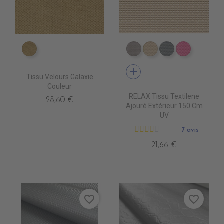
ES1811 ECALIN
DB0104 TAUPE
DB0113 BEIGE
DB0114 GRIS 
DB0112 F
add
Tissu Velours Galaxie
Couleur
RELAX Tissu Textilene
28,60 €
Ajouré Extérieur 150 Cm
UV
7 avis
21,66 €
favorite_border
favorite_border