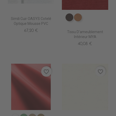
Simili Cuir OASYS Cotelé
ES3514 Bistre
ES3516 Fauve
Optique Mousse PVC
67,20 €
Tissu D'ameublement
Intérieur MYA
40,08 €
favorite_border
favorite_border