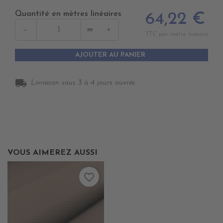
Quantité en mètres linéaires
64,22 €
−
+
m
TTC par mètre linéaire
AJOUTER AU PANIER
local_shipping
Livraison sous 3 à 4 jours ouvrés.
VOUS AIMEREZ AUSSI
favorite_border