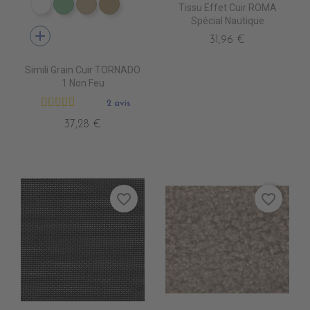
Tissu Effet Cuir ROMA
EN3000 NEIGE
EN3010 TURQUOISE
EN3020 FICELLE
EN3030 LIN
Spécial Nautique
add
31,96 €
Simili Grain Cuir TORNADO
1 Non Feu
2 avis
37,28 €
favorite_border
favorite_border