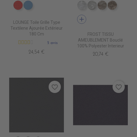
DB0208 ROUGE
DB0224 CIEL
TA5300 BLANC
TA5301 CREME
TA5302 LIN
TA5303 B
add
LOUNGE Toile Grille Type
Textilene Ajourée Extérieur
180 Cm
FROST TISSU
AMEUBLEMENT Bouclé
5 avis
100% Polyester Interieur
24,54 €
20,74 €
favorite_border
favorite_border