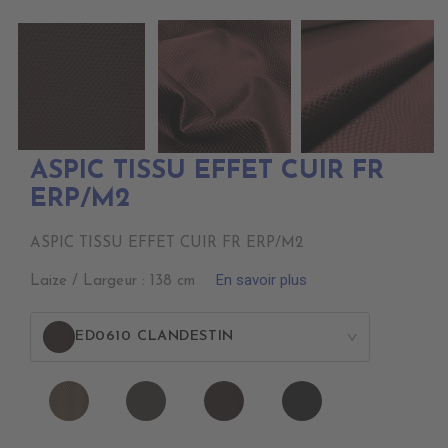
ASPIC TISSU EFFET CUIR FR
ERP/M2
ASPIC TISSU EFFET CUIR FR ERP/M2
En savoir plus
Laize / Largeur : 138 cm
ED0610 CLANDESTIN
>
ED0570
ED0590
ED0610
ED0630
CANON
BETA
CLANDESTIN
NOIR