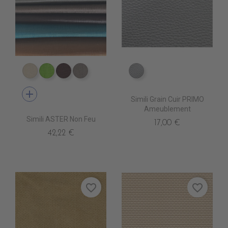
EP0020 COVE
EP0100 GREEN
EP0060 BROWN
EP0030 SYLVER
EN6000 ARGENT
add
Simili Grain Cuir PRIMO
Ameublement
Simili ASTER Non Feu
17,00 €
42,22 €
favorite_border
favorite_border