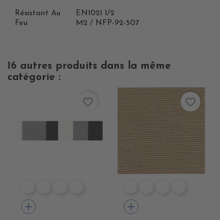
Résistant Au
EN1021 1/2
Feu
M2 / NFP-92-507
16 autres produits dans la même
catégorie :
favorite_border
favorite_border
DE1009 CIGALE
DE1001 ROC
DE1012 MARBRE STONE
DE1006 MARBRE COLAS
DE1066 RAYE CANARD
DE1067 RAYE KAKI
DE1068 RAYE 
DE1069 R
add
add