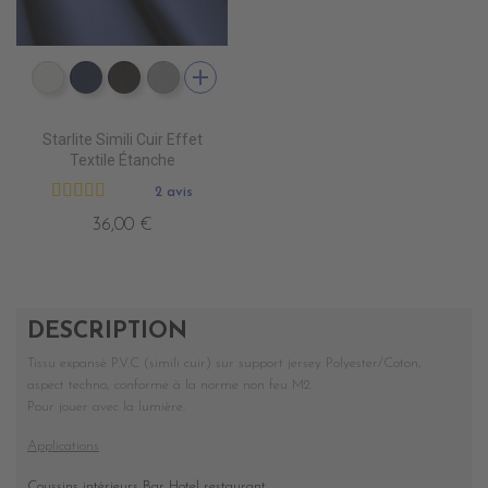
add
EP9000 BLANC
EP9010 NAVY BLUE
EP9013 CHOCOLAT
EP9007 PERLE
Starlite Simili Cuir Effet
Textile Étanche
2 avis
36,00 €
DESCRIPTION
Tissu expansé P.V.C (simili cuir) sur support jersey Polyester/Coton,
aspect techno, conforme à la norme non feu M2.
Pour jouer avec la lumière.
Applications
Coussins intérieurs Bar Hotel restaurant