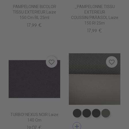
PAMPELONNE BICOLOR
_PAMPELONNE TISSU
TISSU EXTERIEUR Laize
EXTERIEUR
150 Cm RL 25ml
COUSSIN/PARASOL Laize
150 Rl 25m
17,99 €
17,99 €
favorite_border
favorite_border
TURBO! NEXUS NOIR Laize
EA0100 NEXUS NOIR
EA0030 ICONE N
EA0040 SCO
EA0120 N
140 Cm
add
19,07 €