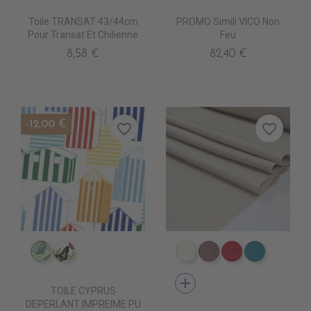
Toile TRANSAT 43/44cm
PROMO Simili VICO Non
Pour Transat Et Chilienne
Feu
8,58 €
82,40 €
-12,00 €
favorite_border
favorite_border
IM0805 FAUVE
IM0807 POLYGONIA
DT0001 ECRU
DT0003 TOURTER
DT0005 FUSH
DT0022 
add
TOILE CYPRUS
DEPERLANT IMPREIME PU