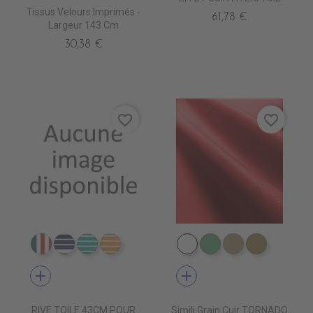
Tissus Velours Imprimés -
61,78 €
Largeur 143 Cm
30,38 €
favorite_border
favorite_border
DT0211 AMSTERDAM PETR
DT0219 MARRAKECH NAVY
DT0220 MARRAKECH TUR
DT0222 MARRAKECH GOLD
EN3000 NEIGE
EN3010 TURQUOI
EN3020 FICE
EN3030 
add
add
RIVE TOILE 43CM POUR
Simili Grain Cuir TORNADO