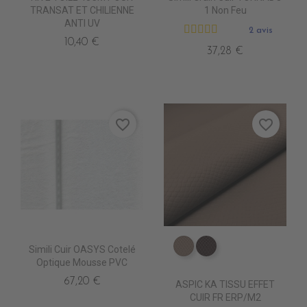
TRANSAT ET CHILIENNE
1 Non Feu
ANTI UV
2 avis
10,40 €
37,28 €
favorite_border
favorite_border
Simili Cuir OASYS Cotelé
ED0500 TAUPE KA
ED0501 VIENNOIS
Optique Mousse PVC
67,20 €
ASPIC KA TISSU EFFET
CUIR FR ERP/M2