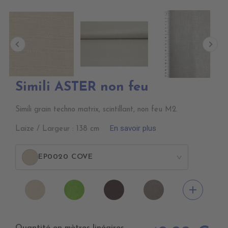
Simili ASTER non feu
Simili grain techno matrix, scintillant, non feu M2.
En savoir plus
Laize / Largeur : 138 cm
EP0020 COVE
>
EP0020
EP0100
EP0060
EP0030
add
COVE
GREEN
BROWN
SYLVER