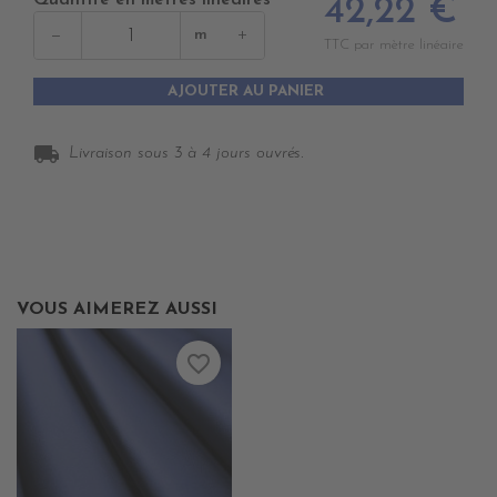
Quantité en mètres linéaires
42,22 €
−
+
m
TTC par mètre linéaire
AJOUTER AU PANIER
local_shipping
Livraison sous 3 à 4 jours ouvrés.
VOUS AIMEREZ AUSSI
favorite_border