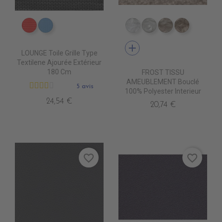
DB0208 ROUGE
DB0224 CIEL
TA5300 BLANC
TA5301 CREME
TA5302 LIN
TA5303 B
add
LOUNGE Toile Grille Type
Textilene Ajourée Extérieur
180 Cm
FROST TISSU
AMEUBLEMENT Bouclé
5 avis
100% Polyester Interieur
24,54 €
20,74 €
favorite_border
favorite_border