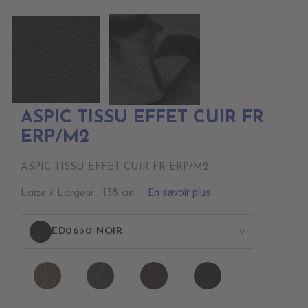
ASPIC TISSU EFFET CUIR FR
ERP/M2
ASPIC TISSU EFFET CUIR FR ERP/M2
En savoir plus
Laize / Largeur : 138 cm
ED0630 NOIR
>
ED0570
ED0590
ED0610
ED0630
CANON
BETA
CLANDESTIN
NOIR