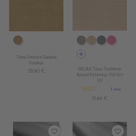
ES1811 ECALIN
DB0104 TAUPE
DB0113 BEIGE
DB0114 GRIS 
DB0112 F
add
Tissu Velours Galaxie
Couleur
RELAX Tissu Textilene
28,60 €
Ajouré Extérieur 150 Cm
UV
7 avis
21,66 €
favorite_border
favorite_border