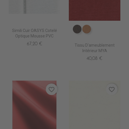
Simili Cuir OASYS Cotelé
ES3514 Bistre
ES3516 Fauve
Optique Mousse PVC
67,20 €
Tissu D'ameublement
Intérieur MYA
40,08 €
favorite_border
favorite_border