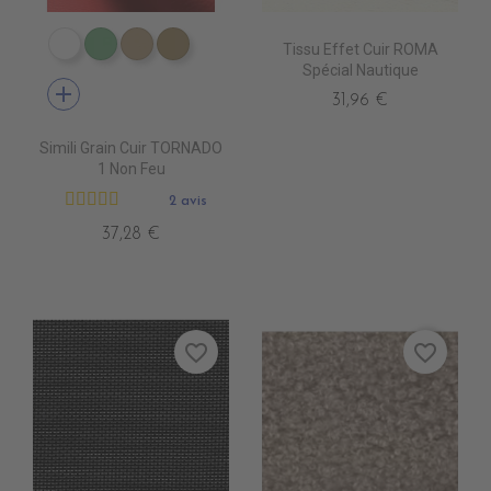
Tissu Effet Cuir ROMA
EN3000 NEIGE
EN3010 TURQUOISE
EN3020 FICELLE
EN3030 LIN
Spécial Nautique
add
31,96 €
Simili Grain Cuir TORNADO
1 Non Feu
2 avis
37,28 €
favorite_border
favorite_border