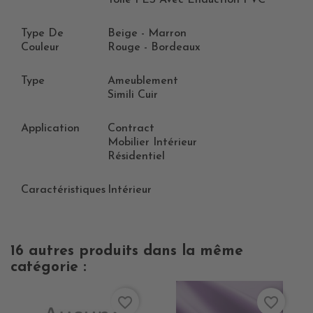
Toile PES Avec Enduction PVC
Type De
Beige - Marron
Couleur
Rouge - Bordeaux
Type
Ameublement
Simili Cuir
Application
Contract
Mobilier Intérieur
Résidentiel
Caractéristiques
Intérieur
16 autres produits dans la même
catégorie :
favorite_border
favorite_border