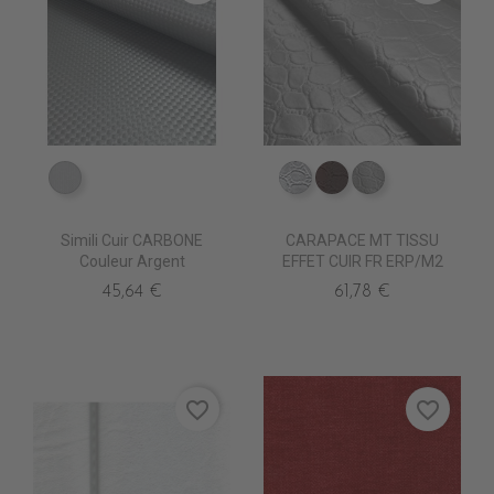
EA0250 ARGENT
ED0030 Argent
ED0011 Chocolat
ED0000 Blanc
Simili Cuir CARBONE
CARAPACE MT TISSU
Couleur Argent
EFFET CUIR FR ERP/M2
45,64 €
61,78 €
favorite_border
favorite_border