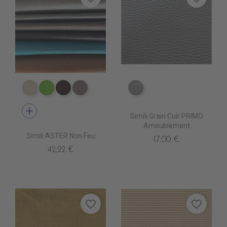
EP0020 COVE
EP0100 GREEN
EP0060 BROWN
EP0030 SYLVER
EN6000 ARGENT
add
Simili Grain Cuir PRIMO
Ameublement
Simili ASTER Non Feu
17,00 €
42,22 €
favorite_border
favorite_border