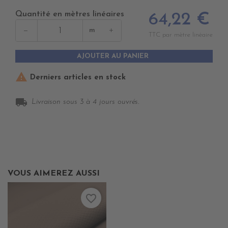
Quantité en mètres linéaires
64,22 €
−
+
m
TTC par mètre linéaire
AJOUTER AU PANIER

Derniers articles en stock
local_shipping
Livraison sous 3 à 4 jours ouvrés.
VOUS AIMEREZ AUSSI
favorite_border