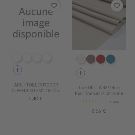
favorite_border
favorite_border
PP0521 ECRU
PP0531 CAMOMILLE
PP0581 CADET
PP0601 BLACK
DT0001 ECRU
DT0003 TOURTER
DT0005 FUSH
DT0022 
add
add
ARCH TOILE OUTDOOR
Toile ORILLA 43/44cm
OLEFIN 300 G/m2 150 Cm
Pour Transat Et Chilienne
11,40 €
1 avis
8,58 €