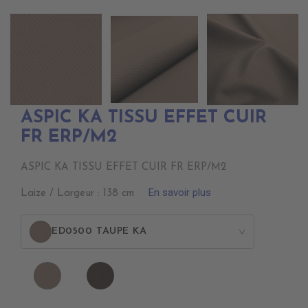
ASPIC KA TISSU EFFET CUIR
FR ERP/M2
ASPIC KA TISSU EFFET CUIR FR ERP/M2
En savoir plus
Laize / Largeur : 138 cm
ED0500 TAUPE KA
>
ED0500
ED0501
TAUPE
VIENNOIS
KA
KA