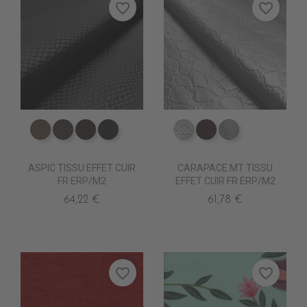
favorite_border
favorite_border
ED0570 CANON
ED0590 BETA
ED0610 CLANDESTIN
ED0630 NOIR
ED0030 Argent
ED0011 Chocolat
ED0000 Blanc
ASPIC TISSU EFFET CUIR
CARAPACE MT TISSU
FR ERP/M2
EFFET CUIR FR ERP/M2
64,22 €
61,78 €
favorite_border
favorite_border