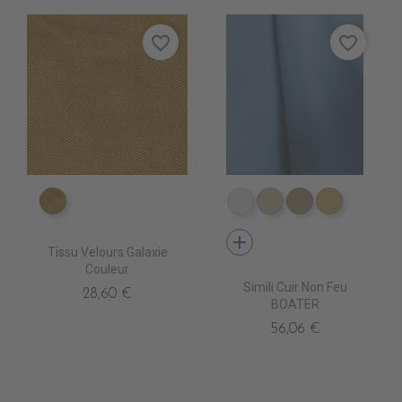
favorite_border
favorite_border
ES1811 ECALIN
EN3500 BLANC
EN3510 IVOIRE
EN3520 MAST
EN3530 
add
Tissu Velours Galaxie
Couleur
Simili Cuir Non Feu
28,60 €
BOATER
56,06 €