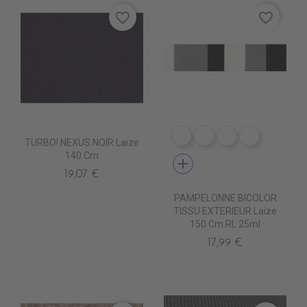
favorite_border
favorite_border
DE1009 CIGALE
DE1001 ROC
DE1012 MARB
DE1006 
TURBO! NEXUS NOIR Laize
140 Cm
add
19,07 €
PAMPELONNE BICOLOR
TISSU EXTERIEUR Laize
150 Cm RL 25ml
17,99 €