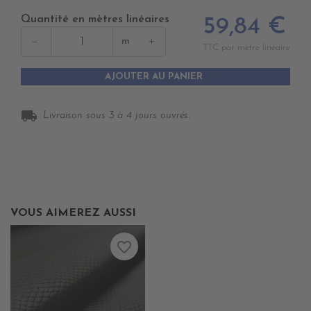
Quantité en mètres linéaires
59,84 €
−
+
m
TTC par mètre linéaire
AJOUTER AU PANIER
local_shipping
Livraison sous 3 à 4 jours ouvrés.
VOUS AIMEREZ AUSSI
favorite_border