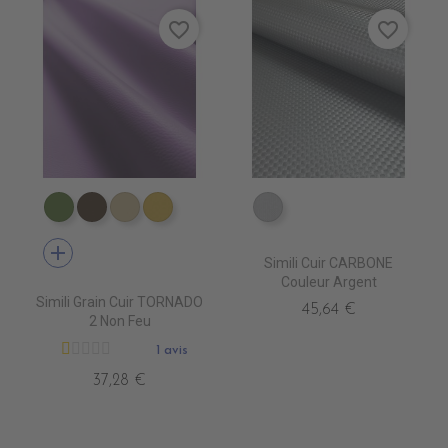
favorite_border
favorite_border
EN3340 ALGREEN
EN3310 GOVA
EN3390 CLAY
EN3430 CITRON
EA0250 ARGENT
add
Simili Cuir CARBONE
Couleur Argent
Simili Grain Cuir TORNADO
45,64 €
2 Non Feu
1 avis
37,28 €