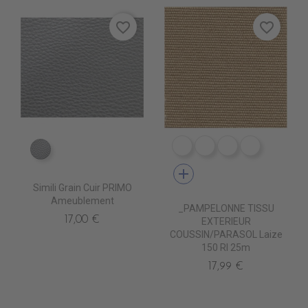
favorite_border
favorite_border
DE1066 RAYE CANARD
DE1067 RAYE KAKI
DE1068 RAYE 
DE1069 R
EN6000 ARGENT
add
Simili Grain Cuir PRIMO
Ameublement
_PAMPELONNE TISSU
17,00 €
EXTERIEUR
COUSSIN/PARASOL Laize
150 Rl 25m
17,99 €