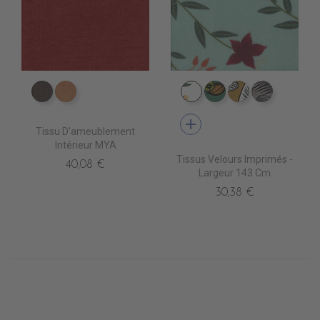
ES3514 Bistre
ES3516 Fauve
IV0110 ALIGARH BLAN
IV0131 KOCHI CIEL
IV0122 NODI
IV0123 N
add
Tissu D'ameublement
Intérieur MYA
Tissus Velours Imprimés -
40,08 €
Largeur 143 Cm
30,38 €