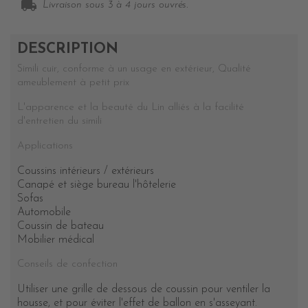
local_shipping
Livraison sous 3 à 4 jours ouvrés.
DESCRIPTION
Simili cuir, conforme à un usage en extérieur, Qualité
ameublement à petit prix
L'apparence et la beauté du Lin alliés à la facilité
d'entretien du simili
Applications
Coussins intérieurs / extérieurs
Canapé et siège bureau l'hôtelerie
Sofas
Automobile
Coussin de bateau
Mobilier médical
Conseils de confection
Utiliser une grille de dessous de coussin pour ventiler la
housse, et pour éviter l'effet de ballon en s'asseyant.