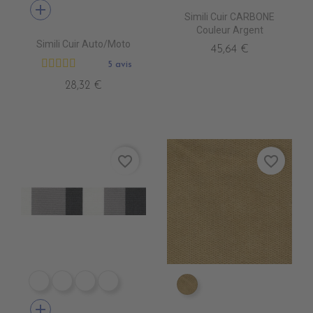
add
Simili Cuir CARBONE
Couleur Argent
Simili Cuir Auto/Moto
45,64 €
5 avis
28,32 €
favorite_border
favorite_border
DE1009 CIGALE
DE1001 ROC
DE1012 MARBRE STONE
DE1006 MARBRE COLAS
ES1811 ECALIN
add