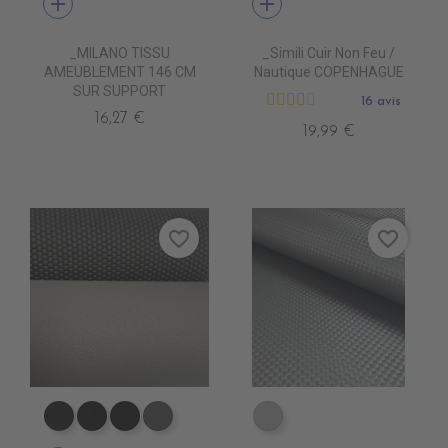
add
add
_MILANO TISSU
_Simili Cuir Non Feu /
AMEUBLEMENT 146 CM
Nautique COPENHAGUE
SUR SUPPORT
16 avis
16,27 €
19,99 €
favorite_border
favorite_border
EA0100 NEXUS NOIR
EA0030 ICONE NOIR
EA0040 SCOOTER
EA0120 NEXUS GRIS
EA0250 ARGENT