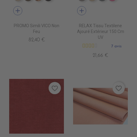
add
add
PROMO Simili VICO Non
RELAX Tissu Textilene
Feu
Ajouré Extérieur 150 Cm
UV
82,40 €
7 avis
21,66 €
favorite_border
favorite_border