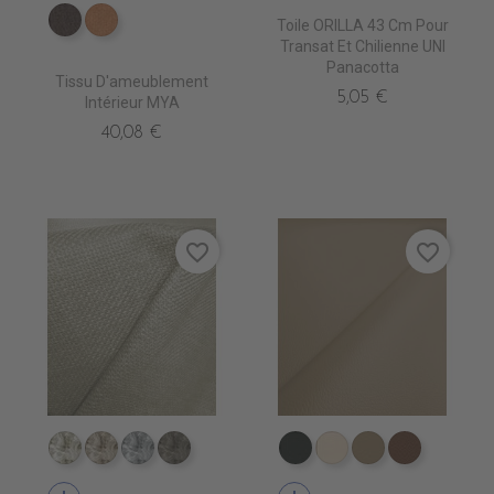
Toile ORILLA 43 Cm Pour
ES3514 Bistre
ES3516 Fauve
Transat Et Chilienne UNI
Panacotta
Tissu D'ameublement
5,05 €
Intérieur MYA
40,08 €
favorite_border
favorite_border
TA1800 IVOIRE
TA1801 BEIGE
TA1802 LINEN
TA1803 FLETCHER
EN7005 VERT ANGLAIS
EN7001 CREME
EN7002 BEIG
EN7003 