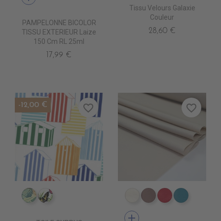
Tissu Velours Galaxie
Couleur
PAMPELONNE BICOLOR
28,60 €
TISSU EXTERIEUR Laize
150 Cm RL 25ml
17,99 €
-12,00 €
favorite_border
favorite_border
IM0805 FAUVE
IM0807 POLYGONIA
DT0001 ECRU
DT0003 TOURTER
DT0005 FUSH
DT0022 
add