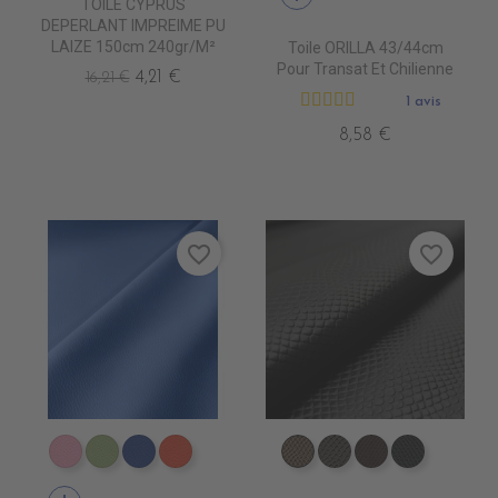
TOILE CYPRUS
DEPERLANT IMPREIME PU
LAIZE 150cm 240gr/m²
Toile ORILLA 43/44cm
Pour Transat Et Chilienne
4,21 €
16,21 €
1 avis
8,58 €
favorite_border
favorite_border
EN6006 ROSEepuisement
EN6016 PRAIRIEépuisem
EN6017 BLEU AZUR
EN6018 MANDARINE
ED0570 CANON
ED0590 BETA
ED0610 CLAN
ED0630 