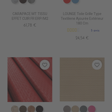
ED0030 Argent
ED0011 Chocolat
ED0000 Blanc
DB0208 ROUGE
DB0224 CIEL
CARAPACE MT TISSU
LOUNGE Toile Grille Type
EFFET CUIR FR ERP/M2
Textilene Ajourée Extérieur
180 Cm
61,78 €
5 avis
24,54 €
favorite_border
favorite_border
ED6001 BASSE
ED6003 BIS
ED6005 PROFUSION
ED6007 BONBON
DB0104 TAUPE
DB0113 BEIGE
DB0114 GRIS 
DB0112 F