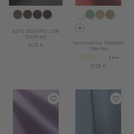
ED0570 CANON
ED0590 BETA
ED0610 CLANDESTIN
ED0630 NOIR
EN3000 NEIGE
EN3010 TURQUOI
EN3020 FICE
EN3030 
add
ASPIC TISSU EFFET CUIR
FR ERP/M2
Simili Grain Cuir TORNADO
64,22 €
1 Non Feu
2 avis
37,28 €
favorite_border
favorite_border