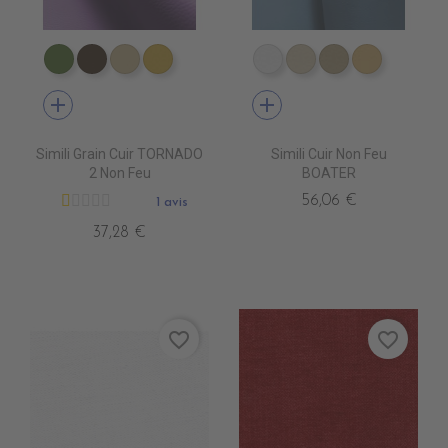
EN3340 ALGREEN
EN3310 GOVA
EN3390 CLAY
EN3430 CITRON
EN3500 BLANC
EN3510 IVOIRE
EN3520 MAST
EN3530 
add
add
Simili Grain Cuir TORNADO
Simili Cuir Non Feu
2 Non Feu
BOATER
56,06 €
1 avis
37,28 €
favorite_border
favorite_border