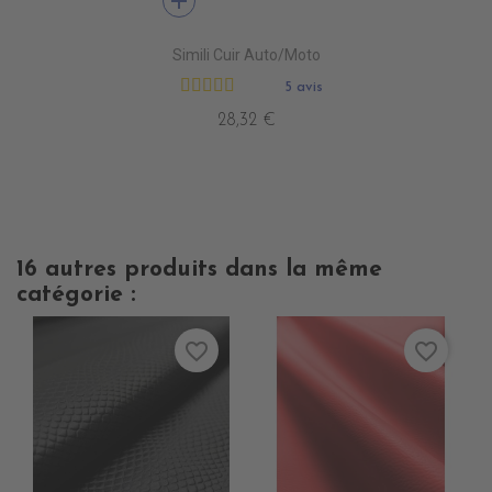
add
Simili Cuir Auto/Moto
5 avis
28,32 €
16 autres produits dans la même
catégorie :
favorite_border
favorite_border