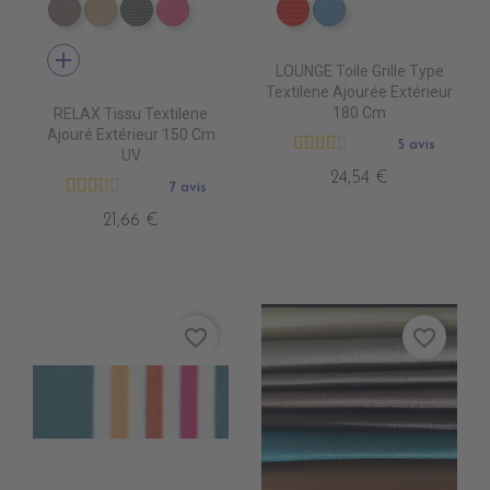
DB0104 TAUPE
DB0113 BEIGE
DB0114 GRIS FONCE
DB0112 FUSHIA
DB0208 ROUGE
DB0224 CIEL
add
LOUNGE Toile Grille Type
Textilene Ajourée Extérieur
180 Cm
RELAX Tissu Textilene
Ajouré Extérieur 150 Cm
5 avis
UV
24,54 €
7 avis
21,66 €
favorite_border
favorite_border