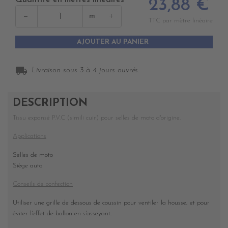
Quantité en mètres linéaires
23,88 €
−
+
m
TTC par mètre linéaire
AJOUTER AU PANIER
local_shipping
Livraison sous 3 à 4 jours ouvrés.
DESCRIPTION
Tissu expansé P.V.C (simili cuir) pour selles de moto d'origine.
Applications
Selles de moto
Siège auto
Conseils de confection
Utiliser une grille de dessous de coussin pour ventiler la housse, et pour
éviter l'effet de ballon en s'asseyant.