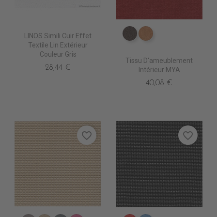
LINOS Simili Cuir Effet
ES3514 Bistre
ES3516 Fauve
Textile Lin Extérieur
Couleur Gris
Tissu D'ameublement
28,44 €
Intérieur MYA
40,08 €
favorite_border
favorite_border