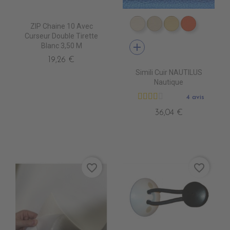
ZIP Chaine 10 Avec
EN4010 IVOIRE
EN4020 BEIGE
EN4040 SIEN
EN4060 
Curseur Double Tirette
add
Blanc 3,50 M
19,26 €
Simili Cuir NAUTILUS
Nautique
4 avis
36,04 €
favorite_border
favorite_border