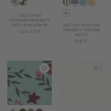
IM0805 FAUVE
IM0807 POLYGONIA
DT0211 AMSTERDAM P
DT0219 MARRAKE
DT0220 MAR
DT0222 
add
TOILE CYPRUS
DEPERLANT IMPREIME PU
LAIZE 150cm 240gr/m²
RIVE TOILE 43CM POUR
TRANSAT ET CHILIENNE
4,21 €
16,21 €
ANTI UV
10,40 €
favorite_border
favorite_border