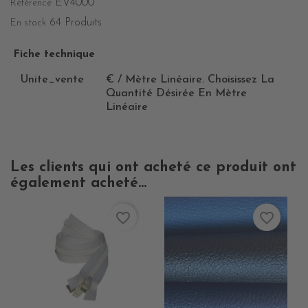
EV4000
Référence
64 Produits
En stock
Fiche technique
Unite_vente
€ / Mètre Linéaire. Choisissez La
Quantité Désirée En Mètre
Linéaire
Les clients qui ont acheté ce produit ont
également acheté...
favorite_border
favorite_border