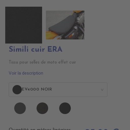
Simili cuir ERA
Tissu pour selles de moto effet cuir
Voir la description
EV4000 NOIR
>
EV4010
EV4020
EV4000
ANTHRACITE
MARRON
NOIR