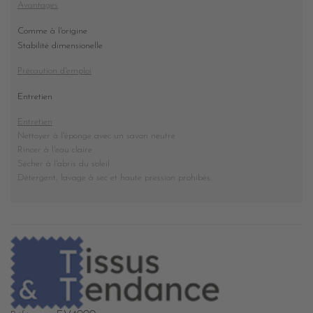
Avantages
Comme à l'origine
Stabilité dimensionelle
Précaution d'emploi
Entretien
Entretien
Nettoyer à l'éponge avec un savon neutre
Rincer à l'eau claire
Sécher à l'abris du soleil
Détergent, lavage à sec et haute pression prohibés
.