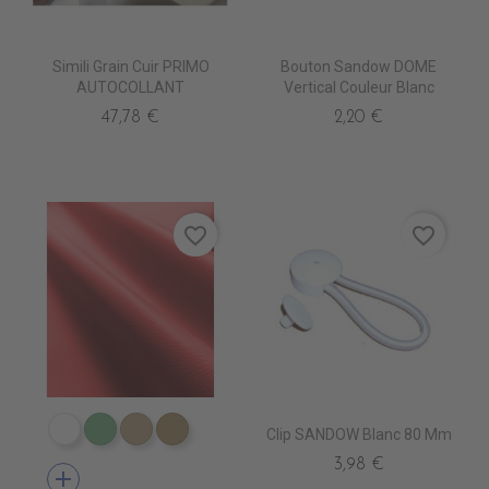
Simili Grain Cuir PRIMO
Bouton Sandow DOME
AUTOCOLLANT
Vertical Couleur Blanc
47,78 €
2,20 €
favorite_border
favorite_border
Clip SANDOW Blanc 80 Mm
EN3000 NEIGE
EN3010 TURQUOISE
EN3020 FICELLE
EN3030 LIN
3,98 €
add