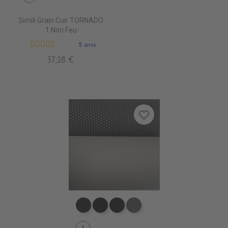
Simili Grain Cuir TORNADO
1 Non Feu
2 avis
37,28 €
favorite_border
EA0100 NEXUS NOIR
EA0030 ICONE NOIR
EA0040 SCOOTER
EA0120 NEXUS GRIS