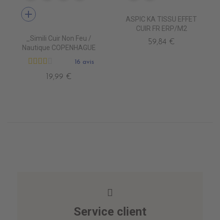
add
ASPIC KA TISSU EFFET
CUIR FR ERP/M2
_Simili Cuir Non Feu /
59,84 €
Nautique COPENHAGUE
16 avis
19,99 €
Service client