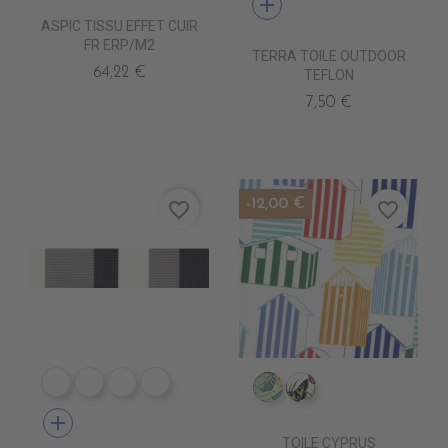
add
ASPIC TISSU EFFET CUIR
FR ERP/M2
TERRA TOILE OUTDOOR
64,22 €
TEFLON
7,50 €
-12,00 €
favorite_border
favorite_border
DE1009 CIGALE
DE1001 ROC
DE1012 MARBRE STONE
DE1006 MARBRE COLAS
IM0805 FAUVE
IM0807 POLYGON
add
TOILE CYPRUS