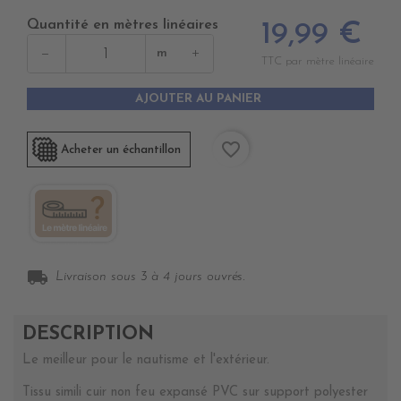
Quantité en mètres linéaires
19,99 €
−
+
m
TTC par mètre linéaire
AJOUTER AU PANIER
favorite_border
Acheter un échantillon
local_shipping
Livraison sous 3 à 4 jours ouvrés.
DESCRIPTION
Le meilleur pour le nautisme et l'extérieur.
Tissu simili cuir non feu expansé PVC sur support polyester