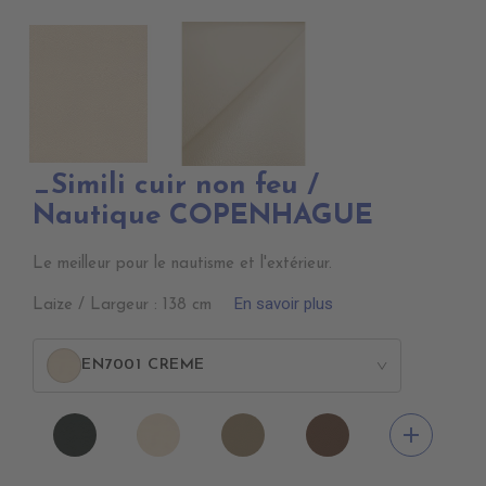
_Simili cuir non feu /
Nautique COPENHAGUE
Le meilleur pour le nautisme et l'extérieur.
En savoir plus
Laize / Largeur : 138 cm
EN7001 CREME
>
EN7005
EN7001
EN7002
EN7003
add
VERT
CREME
BEIGE
BRUN
ANGLAIS