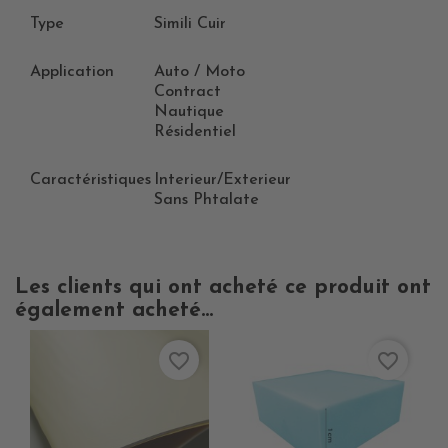
Type
Simili Cuir
Application
Auto / Moto
Contract
Nautique
Résidentiel
Caractéristiques
Interieur/Exterieur
Sans Phtalate
Les clients qui ont acheté ce produit ont
également acheté...
favorite_border
favorite_border