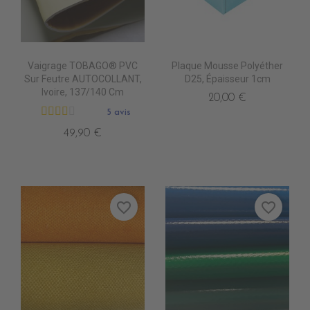
Vaigrage TOBAGO® PVC
Plaque Mousse Polyéther
Sur Feutre AUTOCOLLANT,
D25, Épaisseur 1cm
Ivoire, 137/140 Cm
20,00 €
5 avis
49,90 €
favorite_border
favorite_border