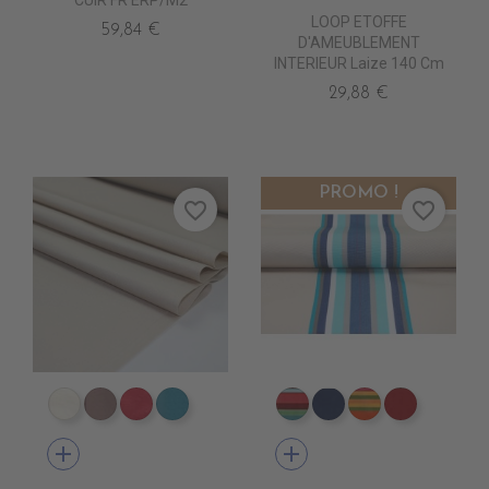
LOOP ETOFFE
59,84 €
D'AMEUBLEMENT
INTERIEUR Laize 140 Cm
29,88 €
PROMO !
favorite_border
favorite_border
DT0001 ECRU
DT0003 TOURTERELLE
DT0005 FUSHIA
DT0022 TOPAZE
DT0013 CARACAS FUSH
DT0026 LEVANT B
DT0014 SAOP
DT0027 
add
add