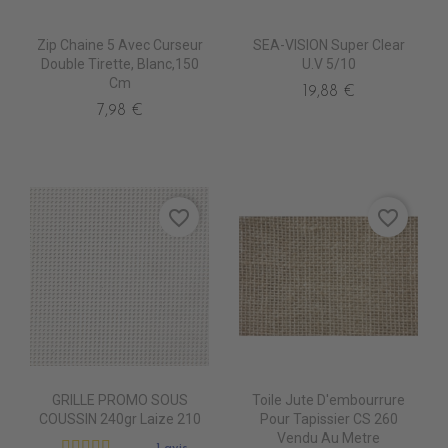
Zip Chaine 5 Avec Curseur
SEA-VISION Super Clear
Double Tirette, Blanc,150
U.V 5/10
Cm
19,88 €
7,98 €
favorite_border
favorite_border
GRILLE PROMO SOUS
Toile Jute D'embourrure
COUSSIN 240gr Laize 210
Pour Tapissier CS 260
Vendu Au Metre