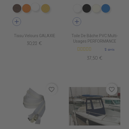
ES1809 VIOLET epuisem
ES1802 MARRON
ES1804 ORANGE
ES1824 JAUNE
PE0400 BLANC
PE0440 NOIR
PE0490 IVOIR
PE0410 B
add
add
Tissu Velours GALAXIE
Toile De Bâche PVC Multi-
Usages PERFORMANCE
30,22 €
2 avis
37,50 €
favorite_border
favorite_border