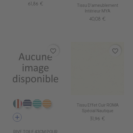
61,86 €
Tissu D'ameublement
Intérieur MYA
40,08 €
favorite_border
favorite_border
Tissu Effet Cuir ROMA
DT0211 AMSTERDAM PETR
DT0219 MARRAKECH NAVY
DT0220 MARRAKECH TUR
DT0222 MARRAKECH GOLD
Spécial Nautique
add
31,96 €
RIVE TOILE 43CM POUR