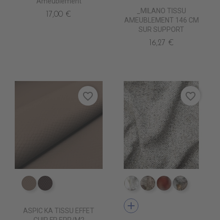
Ameublement
_MILANO TISSU
17,00 €
AMEUBLEMENT 146 CM
SUR SUPPORT
16,27 €
favorite_border
favorite_border
ED0500 TAUPE KA
ED0501 VIENNOIS KA
TA8100 NEVE
TA8102 PILLA
TA8115 TERRE
TA8105 P
add
ASPIC KA TISSU EFFET
CUIR FR ERP/M2