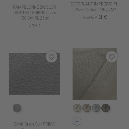
DEPERLANT IMPREIME PU
PAMPELONNE BICOLOR
LAIZE 150cm 240gr/m²
TISSU EXTERIEUR Laize
4,21 €
16,21 €
150 Cm RL 25ml
17,99 €
favorite_border
favorite_border
EN6000 ARGENT
TA1800 IVOIRE
TA1801 BEIGE
TA1802 LINE
TA1803 
add
Simili Grain Cuir PRIMO