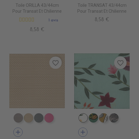
Toile ORILLA 43/44cm
Toile TRANSAT 43/44cm
Pour Transat Et Chilienne
Pour Transat Et Chilienne
8,58 €
1 avis
8,58 €
favorite_border
favorite_border
DB0104 TAUPE
DB0113 BEIGE
DB0114 GRIS FONCE
DB0112 FUSHIA
IV0110 ALIGARH BLAN
IV0131 KOCHI CIEL
IV0122 NODI
IV0123 N
add
add