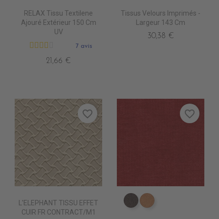
RELAX Tissu Textilene
Tissus Velours Imprimés -
Ajouré Extérieur 150 Cm
Largeur 143 Cm
UV
30,38 €
7 avis
21,66 €
favorite_border
favorite_border
L'ELEPHANT TISSU EFFET
ES3514 Bistre
ES3516 Fauve
CUIR FR CONTRACT/M1