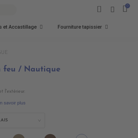
 et Accastillage
Fourniture tapissier
AGUE
n feu / Nautique
t l'extérieur.
n savoir plus
AIS
>
7001
EN7002
EN7003