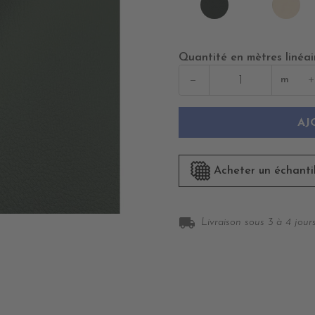
VERT
CR
ANGLAIS
Quantité en mètres linéai
−
+
m
AJ
Acheter un échanti
local_shipping
Livraison sous 3 à 4 jours