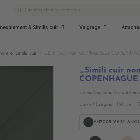
meublement & Similis cuir
Vaigrage
Attaches
ent & Similis cuir
_Simili cuir non feu / Nautique COPENH
_Simili cuir no
COPENHAGUE
Le meilleur pour le nautisme e
E
Laize / Largeur : 138 cm
EN7005 VERT ANGL
EN7005
EN