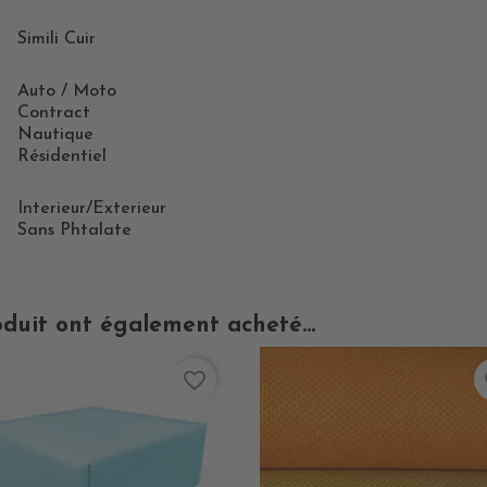
Simili Cuir
Auto / Moto
Contract
Nautique
Résidentiel
Interieur/Exterieur
Sans Phtalate
oduit ont également acheté...
favorite_border
fa