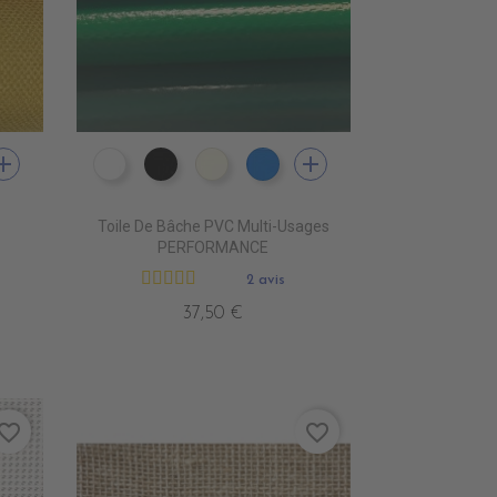
dd
add
OLET epuisem
824 JAUNE
PE0400 BLANC
PE0440 NOIR
PE0490 IVOIRE
PE0410 BLEU ROYAL
Toile De Bâche PVC Multi-Usages
PERFORMANCE
2 avis
37,50 €
vorite_border
favorite_border