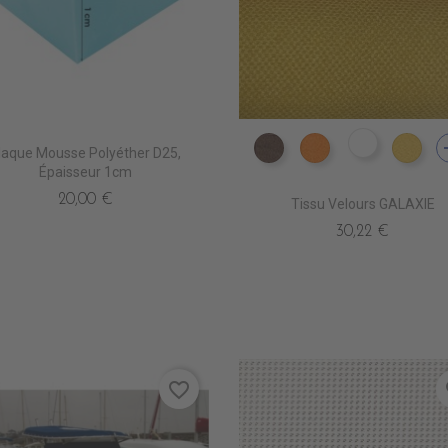
a
ES1809 VI
laque Mousse Polyéther D25,
ES1802 MARRON
ES1804 ORANGE
ES1
Épaisseur 1cm
20,00 €
Tissu Velours GALAXIE
30,22 €
favorite_border
fa