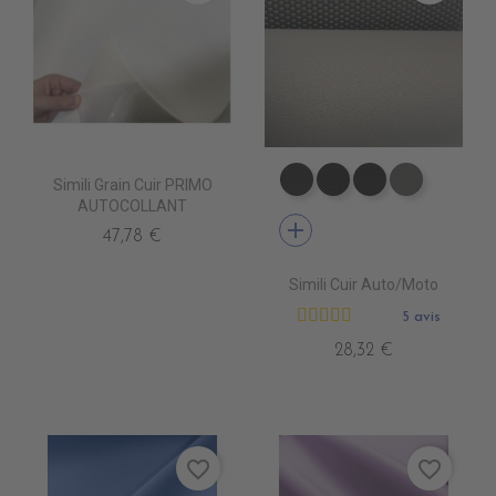
Simili Grain Cuir PRIMO
EA0100 NEXUS NOIR
EA0030 ICONE N
EA0040 SCO
EA0120 N
AUTOCOLLANT
add
47,78 €
Simili Cuir Auto/Moto
5 avis
28,32 €
favorite_border
favorite_border