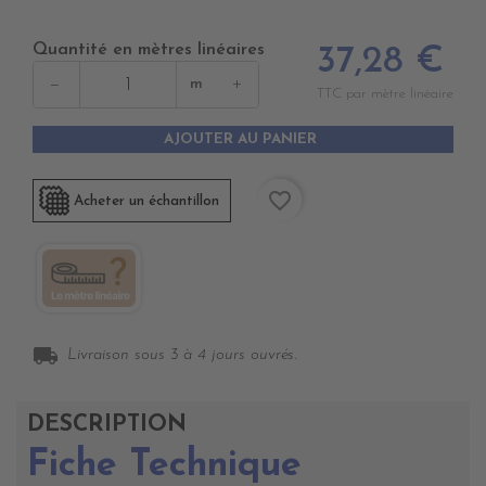
Quantité en mètres linéaires
37,28 €
−
+
m
TTC par mètre linéaire
AJOUTER AU PANIER
favorite_border
Acheter un échantillon
local_shipping
Livraison sous 3 à 4 jours ouvrés.
DESCRIPTION
Fiche Technique