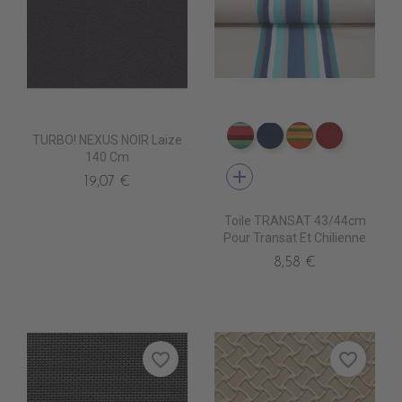
TURBO! NEXUS NOIR Laize
DT0013 CARACAS FUSH
DT0026 LEVANT B
DT0014 SAOP
DT0027 
140 Cm
add
19,07 €
Toile TRANSAT 43/44cm
Pour Transat Et Chilienne
8,58 €
favorite_border
favorite_border