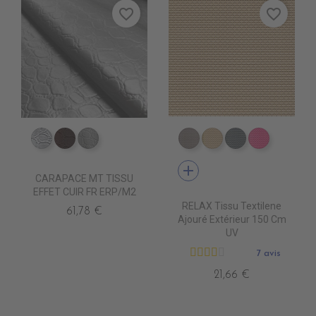
favorite_border
favorite_border
ED0030 Argent
ED0011 Chocolat
ED0000 Blanc
DB0104 TAUPE
DB0113 BEIGE
DB0114 GRIS 
DB0112 F
add
CARAPACE MT TISSU
EFFET CUIR FR ERP/M2
RELAX Tissu Textilene
61,78 €
Ajouré Extérieur 150 Cm
UV
7 avis
21,66 €