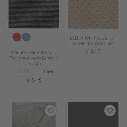
L'ELEPHANT TISSU EFFET
DB0208 ROUGE
DB0224 CIEL
CUIR FR CONTRACT/M1
61,86 €
LOUNGE Toile Grille Type
Textilene Ajourée Extérieur
180 Cm
5 avis
24,54 €
favorite_border
favorite_border