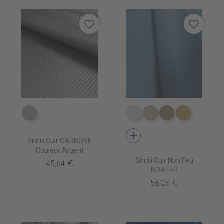
favorite_border
favorite_border
EA0250 ARGENT
EN3500 BLANC
EN3510 IVOIRE
EN3520 MAST
EN3530 
add
Simili Cuir CARBONE
Couleur Argent
Simili Cuir Non Feu
45,64 €
BOATER
56,06 €