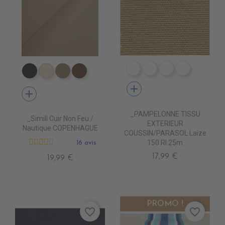
DE1066 RAYE CANARD
DE1067 RAYE KAKI
DE1068 RAYE 
DE1069 R
EN7005 VERT ANGLAIS
EN7001 CREME
EN7002 BEIGE
EN7003 BRUN
add
add
_PAMPELONNE TISSU
_Simili Cuir Non Feu /
EXTERIEUR
Nautique COPENHAGUE
COUSSIN/PARASOL Laize
150 Rl 25m
16 avis
17,99 €
19,99 €
PROMO !
favorite_border
favorite_border