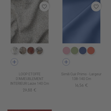
favorite_border
favorite_border
TA8100 NEVE
TA8102 PILLA
TA8115 TERRE
TA8105 PALATINE
EN6006 ROSEepuisemen
EN6016 PRAIRIEépu
EN6017 BLEU
EN6018 
add
add
LOOP ETOFFE
Simili Cuir Primo - Largeur
D'AMEUBLEMENT
138-140 Cm
INTERIEUR Laize 140 Cm
16,56 €
29,88 €