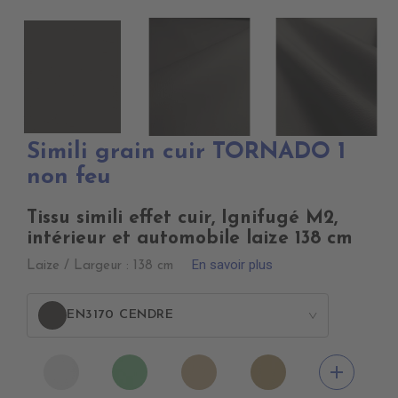
Simili grain cuir TORNADO 1
non feu
Tissu simili effet cuir, Ignifugé M2,
intérieur et automobile laize 138 cm
En savoir plus
Laize / Largeur : 138 cm
EN3170 CENDRE
>
EN3000
EN3010
EN3020
EN3030
add
NEIGE
TURQUOISE
FICELLE
LIN