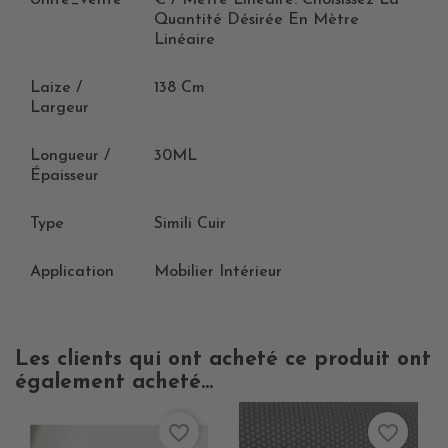
Quantité Désirée En Mètre
Linéaire
Laize /
138 Cm
Largeur
Longueur /
30ML
Épaisseur
Type
Simili Cuir
Application
Mobilier Intérieur
Les clients qui ont acheté ce produit ont
également acheté...
favorite_border
favorite_border