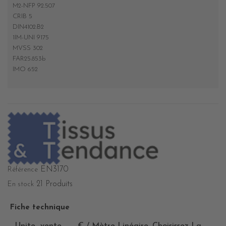
M2-NFP 92.507
CRIB 5
DIN4102:B2
1IM-UNI 9175
MVSS 302
FAR25.853b
IMO 652
EN3170
Référence
21 Produits
En stock
Fiche technique
Unite_vente
€ / Mètre Linéaire. Choisissez La