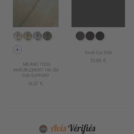
TA1800 IVOIRE
TA1801 BEIGE
TA1802 LINEN
TA1803 FLETCHER
EV4010 ANTHRACITE
EV4020 MARRON
EV4000 NOIR
add
Simili Cuir ERA
23,88 €
_MILANO TISSU
AMEUBLEMENT 146 CM
SUR SUPPORT
16,27 €