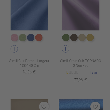
EN6006 ROSEepuisement
EN6016 PRAIRIEépuisem
EN6017 BLEU AZUR
EN6018 MANDARINE
EN3340 ALGREEN
EN3310 GOVA
EN3390 CLAY
EN3430 
add
add
Simili Cuir Primo - Largeur
Simili Grain Cuir TORNADO
138-140 Cm
2 Non Feu
16,56 €
1 avis
37,28 €
favorite_border
favorite_border