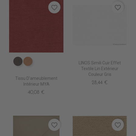
favorite_border
favorite_border
LINOS Simili Cuir Effet
ES3514 Bistre
ES3516 Fauve
Textile Lin Extérieur
Couleur Gris
Tissu D'ameublement
28,44 €
Intérieur MYA
40,08 €
favorite_border
favorite_border