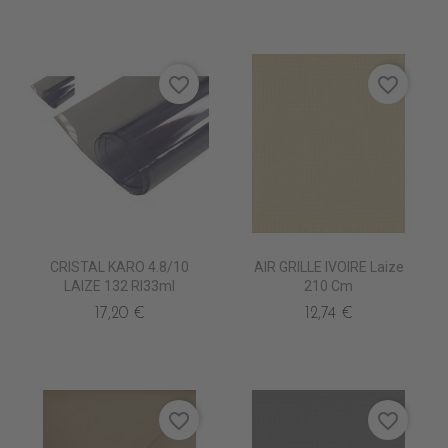
favorite_border
favorite_border
CRISTAL KARO 4.8/10
AIR GRILLE IVOIRE Laize
LAIZE 132 Rl33ml
210 Cm
17,20 €
12,74 €
favorite_border
favorite_border