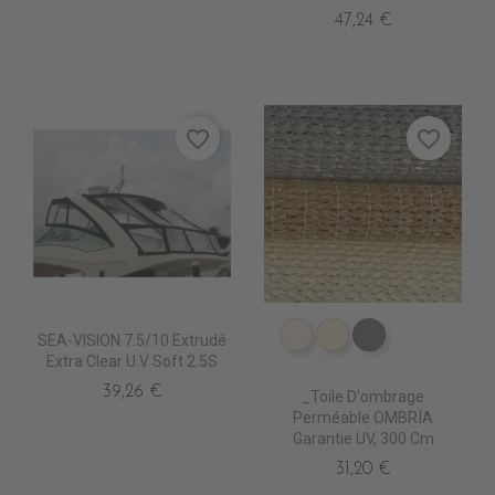
47,24 €
favorite_border
favorite_border
SEA-VISION 7.5/10 Extrudé
PS2000 NATUREL
PS2010 DESERT S
PS2020 GRIS
Extra Clear U.V Soft 2.5S
39,26 €
_Toile D'ombrage
Perméable OMBRÏA
Garantie UV, 300 Cm
31,20 €