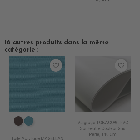
37,50 €
16 autres produits dans la même
catégorie :
favorite_border
favorite_border
Vaigrage TOBAGO®, PVC
PR067 CHESTNUST
PR0770 LAGON
Sur Feutre Couleur Gris
Perle, 140 Cm
Toile Acrylique MAGELLAN