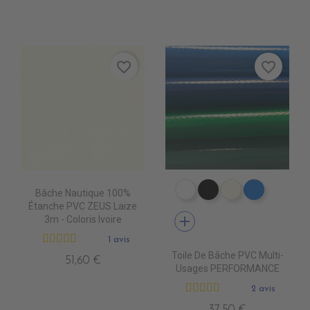
favorite_border
favorite_border
Bâche Nautique 100%
PE0400 BLANC
PE0440 NOIR
PE0490 IVOIR
PE0410 B
Étanche PVC ZEUS Laize
add
3m - Coloris Ivoire
1 avis
Toile De Bâche PVC Multi-
51,60 €
Usages PERFORMANCE
2 avis