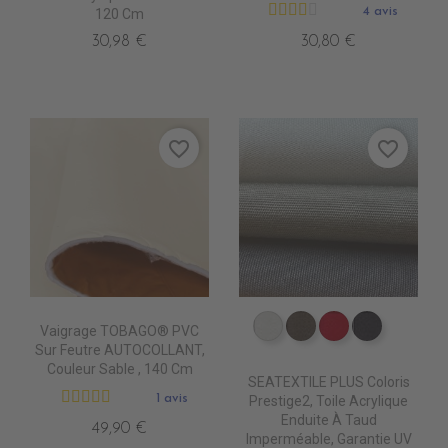
4 avis
120 Cm
30,98 €
30,80 €
favorite_border
favorite_border
Vaigrage TOBAGO® PVC
PT0690 SYLVER
PT0790 MOONRO
PT0510 ROUG
PT0720 
Sur Feutre AUTOCOLLANT,
Couleur Sable , 140 Cm
SEATEXTILE PLUS Coloris
1 avis
Prestige2, Toile Acrylique
Enduite À Taud
49,90 €
Imperméable, Garantie UV