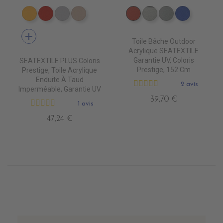
PT0740 JAUNE
PT0620 JOCKET RED
PT0700 PEARL
PT1590 PARIS BEIGE
PR0630 TERRA
PR0690 SYLVER
PR0700 PEAR
PR0550 
add
Toile Bâche Outdoor
Acrylique SEATEXTILE
Garantie UV, Coloris
SEATEXTILE PLUS Coloris
Prestige, 152 Cm
Prestige, Toile Acrylique
Enduite À Taud
2 avis
Imperméable, Garantie UV
39,70 €
1 avis
47,24 €