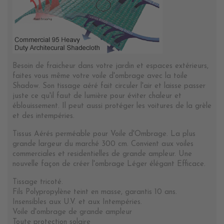
Besoin de fraicheur dans votre jardin et espaces extérieurs,
faites vous même votre voile d'ombrage avec la toile
Shadow. Son tissage aéré fait circuler l'air et laisse passer
juste ce qu'il faut de lumière pour éviter chaleur et
éblouissement. Il peut aussi protéger les voitures de la grèle
et des intempéries.
Tissus Aérés perméable pour Voile d'Ombrage. La plus
grande largeur du marché 300 cm. Convient aux voiles
commerciales et residentielles de grande ampleur. Une
nouvelle façon de créer l'ombrage Léger élégant Efficace.
Tissage tricoté.
Fils Polypropylène teint en masse, garantis 10 ans.
Insensibles aux U.V. et aux Intempéries.
Voile d'ombrage de grande ampleur
Toute protection solaire