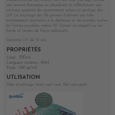
chaud s’évacue au travers, tient au frais. Elle agit comme
une armure thermique en absorbant et réfléchissant une
certaine quantité de rayonnement solaire et protège des
UV. Le tricotage des fils permet d’obtenir une toile
extrêmement résistante à la déchirure et de prendre toutes
les formes possibles, même 3D. Donner du négatif sur les
bords et tendre de façon adéquate.
Garantie UV de 10 ans.
PROPRIÉTÉS
Laize : 300cm
Longueur rouleau : 40ml
Poids : 340 gr/m2
UTLISATION
Voile d’ombrage, brise vue/ vent, filet anti-grêle