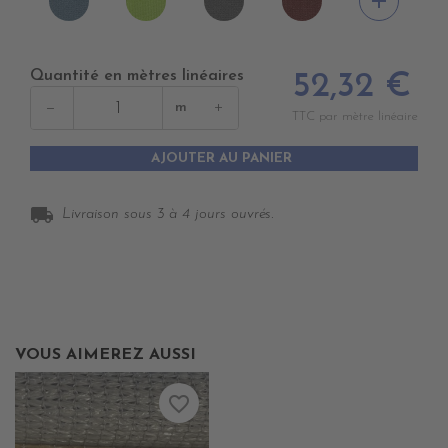
add
CIEL
SO
STONE
LIE
GREEN
DE
VIN
Quantité en mètres linéaires
52,32 €
−
+
m
TTC par mètre linéaire
AJOUTER AU PANIER
local_shipping
Livraison sous 3 à 4 jours ouvrés.
VOUS AIMEREZ AUSSI
favorite_border