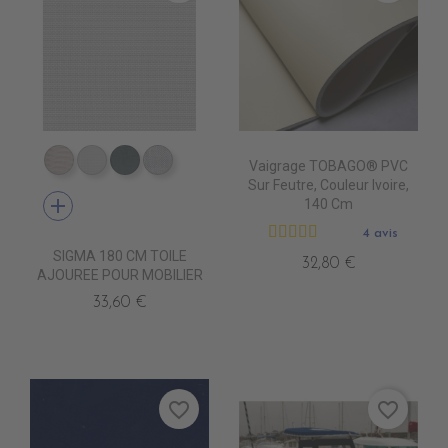
Vaigrage TOBAGO® PVC
DB0209 QUELCY
DB5001 BLANC
DB5003 ACIER
DB0210 ENO
Sur Feutre, Couleur Ivoire,
add
140 Cm
4 avis
SIGMA 180 CM TOILE
32,80 €
AJOUREE POUR MOBILIER
33,60 €
favorite_border
favorite_border