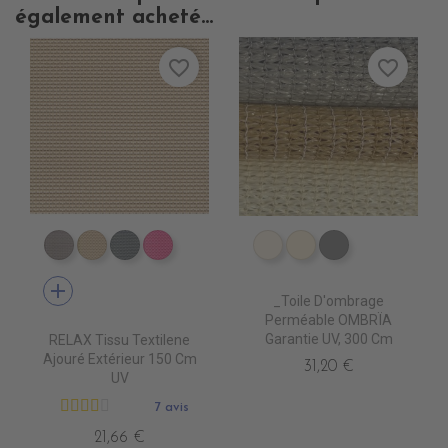
également acheté...
favorite_border
favorite_border
DB0104 TAUPE
DB0113 BEIGE
DB0114 GRIS FONCE
DB0112 FUSHIA
PS2000 NATUREL
PS2010 DESERT S
PS2020 GRIS
add
_Toile D'ombrage
Perméable OMBRÏA
Garantie UV, 300 Cm
RELAX Tissu Textilene
Ajouré Extérieur 150 Cm
31,20 €
UV
7 avis
21,66 €