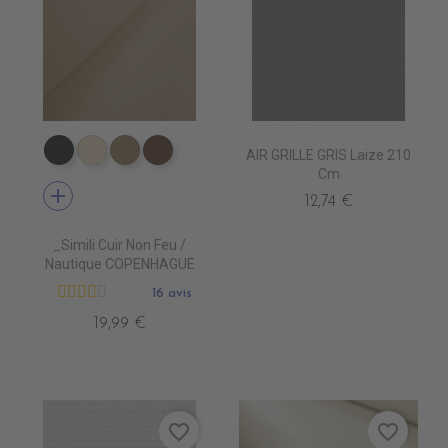
AIR GRILLE GRIS Laize 210
EN7005 VERT ANGLAIS
EN7001 CREME
EN7002 BEIGE
EN7003 BRUN
Cm
add
12,74 €
_Simili Cuir Non Feu /
Nautique COPENHAGUE
16 avis
19,99 €
favorite_border
favorite_border