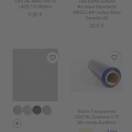
CRISTAL KARO 4.8/10
Toile Bâche Outdoor
LAIZE 132 Rl33ml
Acrylique Déperlante
MAGELLAN Couleur Blanc
17,20 €
Garantie UV
28,15 €
favorite_border
favorite_border
Bâche Transparente
DB0209 QUELCY
DB5001 BLANC
DB5003 ACIER
DB0210 ENO
CRISTAL Épaisseur 0.75
add
Mm Vendu Au Mètre
5 avis