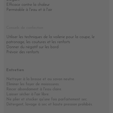
Efficace contre la chaleur
Perméable à l'eau et à l'air
Conseils de confection
Utiliser les techniques de la voilerie pour la coupe, le
patronage, les coutures et les renforts
Donner du négatif sur les bord
Prévoir des renforts
Entretien
Nettoyer à la brosse et au savon neutre.
Eliminer les foyer de moisissures.
Rincer abondament à l'eau claire.
Laisser sécher à l'air libre.
Ne plier et stocker qu'une fois parfaitement sec.
Détergent, lavage à sec et haute pression prohibés.