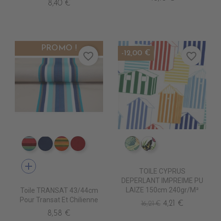
8,40 €
PROMO !
-12,00 €
favorite_border
favorite_border
DT0013 CARACAS FUSHIA
DT0026 LEVANT BLEU
DT0014 SAOPAULO FUSHI
DT0027 LEVANT ROUGE
IM0805 FAUVE
IM0807 POLYGON
add
TOILE CYPRUS
DEPERLANT IMPREIME PU
LAIZE 150cm 240gr/m²
Toile TRANSAT 43/44cm
Pour Transat Et Chilienne
4,21 €
16,21 €
8,58 €