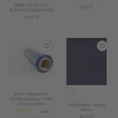
SIGMA 180 CM TOILE
17,80 €
AJOUREE POUR MOBILIER
33,60 €
favorite_border
favorite_border
7407-5006 GD BANK
Bâche Transparente
CRISTAL Épaisseur 0.3 Mm
Vendu Au Mètre
Grille Batyline - Largeur
180 Cm
2 avis
40,10 €