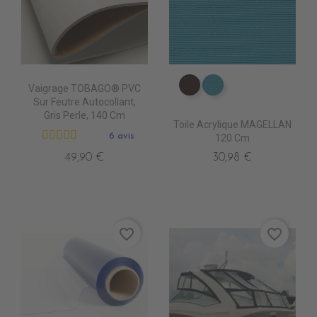
Vaigrage TOBAGO® PVC
PR067 CHESTNUST
PR0770 LAGON
Sur Feutre Autocollant,
Gris Perle, 140 Cm
Toile Acrylique MAGELLAN
6 avis
120 Cm
49,90 €
30,98 €
favorite_border
favorite_border