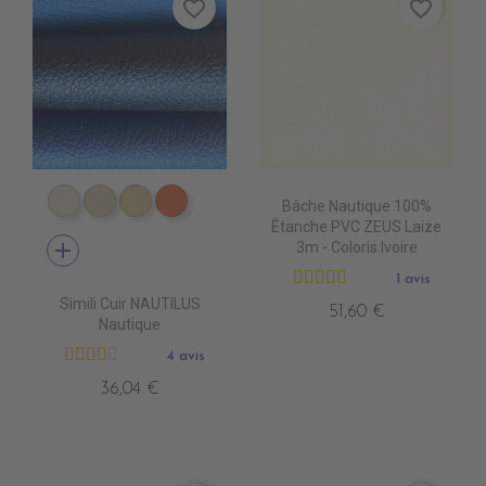
favorite_border
favorite_border
Bâche Nautique 100%
EN4010 IVOIRE
EN4020 BEIGE
EN4040 SIENNE
EN4060 ORANGE
Étanche PVC ZEUS Laize
add
3m - Coloris Ivoire
1 avis
Simili Cuir NAUTILUS
51,60 €
Nautique
4 avis
36,04 €