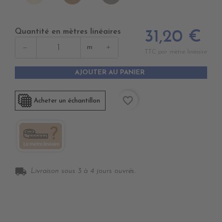
SAND
Quantité en mètres linéaires
31,20 €
−
+
m
TTC par mètre linéaire
AJOUTER AU PANIER
favorite_border
Acheter un échantillon
local_shipping
Livraison sous 3 à 4 jours ouvrés.