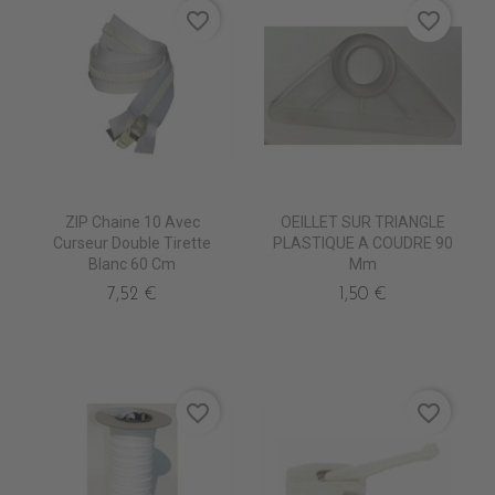
favorite_border
favorite_border
ZIP Chaine 10 Avec
OEILLET SUR TRIANGLE
Curseur Double Tirette
PLASTIQUE A COUDRE 90
Blanc 60 Cm
Mm
7,52 €
1,50 €
favorite_border
favorite_border