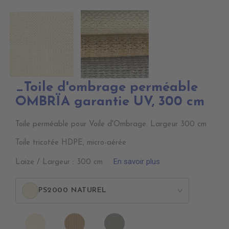
_Toile d'ombrage perméable
OMBRÏA garantie UV, 300 cm
Toile perméable pour Voile d'Ombrage. Largeur 300 cm
Toile tricotée HDPE, micro-aérée
En savoir plus
Laize / Largeur : 300 cm
PS2000 NATUREL
>
PS2000
PS2010
PS2020
NATUREL
DESERT
GRIS