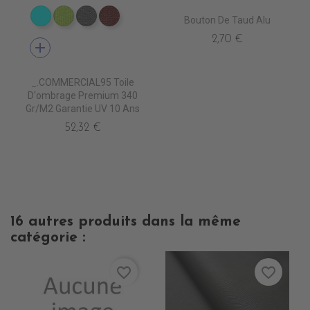
Bouton De Taud Alu
PS2050 CIEL
PS2110 SO GREEN
PS2030 STONE
PS2080 LIE DE VIN
2,70 €
add
_.COMMERCIAL95 Toile
D'ombrage Premium 340
Gr/m2 Garantie UV 10 Ans
52,32 €
16 autres produits dans la même
catégorie :
favorite_border
favorite_border