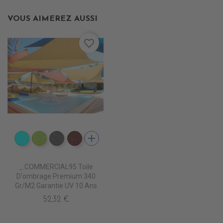
VOUS AIMEREZ AUSSI
favorite_border
add
PS2050 CIEL
PS2110 SO GREEN
PS2030 STONE
PS2080 LIE DE VIN
_.COMMERCIAL95 Toile
D'ombrage Premium 340
Gr/m2 Garantie UV 10 Ans
52,32 €