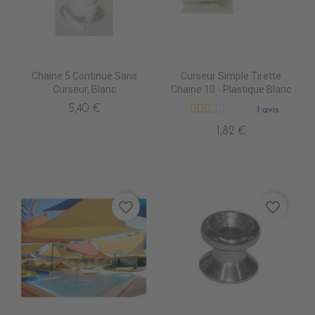
Chaine 5 Continue Sans
Curseur Simple Tirette
Curseur, Blanc
Chaine 10 - Plastique Blanc
5,40 €
1 avis
1,82 €
favorite_border
favorite_border