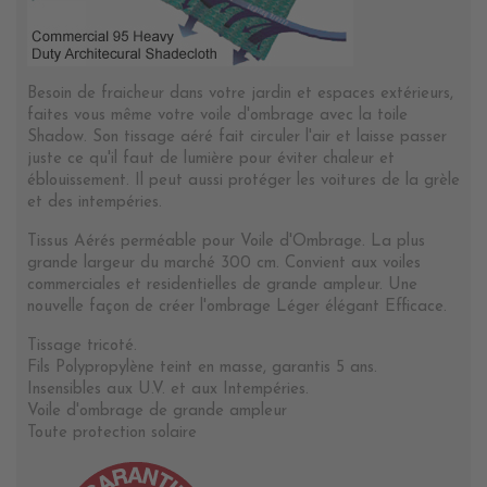
Besoin de fraicheur dans votre jardin et espaces extérieurs,
faites vous même votre voile d'ombrage avec la toile
Shadow. Son tissage aéré fait circuler l'air et laisse passer
juste ce qu'il faut de lumière pour éviter chaleur et
éblouissement. Il peut aussi protéger les voitures de la grèle
et des intempéries.
Tissus Aérés perméable pour Voile d'Ombrage. La plus
grande largeur du marché 300 cm. Convient aux voiles
commerciales et residentielles de grande ampleur. Une
nouvelle façon de créer l'ombrage Léger élégant Efficace.
Tissage tricoté.
Fils Polypropylène teint en masse, garantis 5 ans.
Insensibles aux U.V. et aux Intempéries.
Voile d'ombrage de grande ampleur
Toute protection solaire