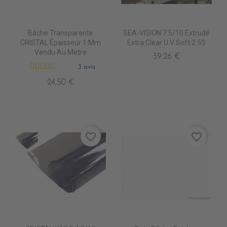
Bâche Transparente
SEA-VISION 7.5/10 Extrudé
CRISTAL Épaisseur 1 Mm
Extra Clear U.V Soft 2.5S
Vendu Au Mètre
39,26 €
3 avis
24,50 €
favorite_border
favorite_border