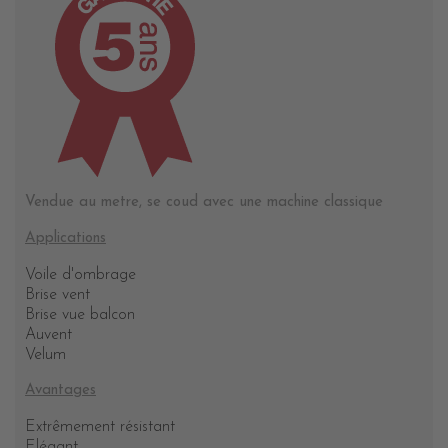
Vendue au metre, se coud avec une machine classique
Applications
Voile d'ombrage
Brise vent
Brise vue balcon
Auvent
Velum
Avantages
Extrêmement résistant
Elégant