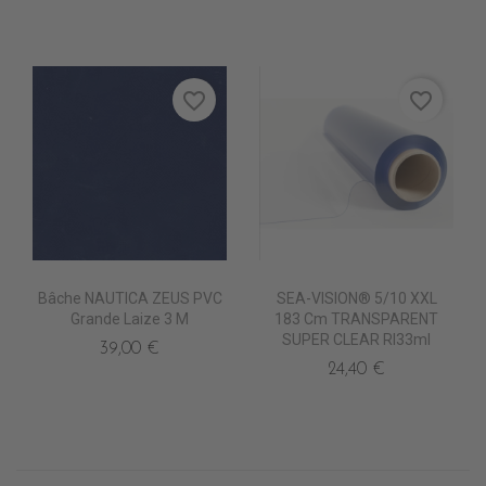
favorite_border
favorite_border
Bâche NAUTICA ZEUS PVC
SEA-VISION® 5/10 XXL
Grande Laize 3 M
183 Cm TRANSPARENT
SUPER CLEAR Rl33ml
39,00 €
24,40 €